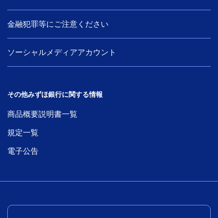
学ぶ・考える
金融犯罪等にご注意ください
生涯学習
ソーシャルメディアアカウント
お客さまサポート
困ったときは・よくあるご質問
その他みずほ銀行に関する情報
みずほ銀行について
商品概要説明書一覧
規定一覧
電子公告