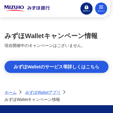
ログイン
メ
みずほJCBデビット（デビットカード）
閉じる
みずほWallet
みずほWalletキャンペーン情報
すぐわかる！みずほWallet for Android
現在開催中のキャンペーンはございません。
みずほWallet規定集
みずほWalletのサービス等詳しくはこちら
すぐわかる！みずほWallet for iOS
みずほWalletキャンペーン情報
ホーム
みずほWalletアプリ
>
>
J-Coin Pay
みずほWalletキャンペーン情報