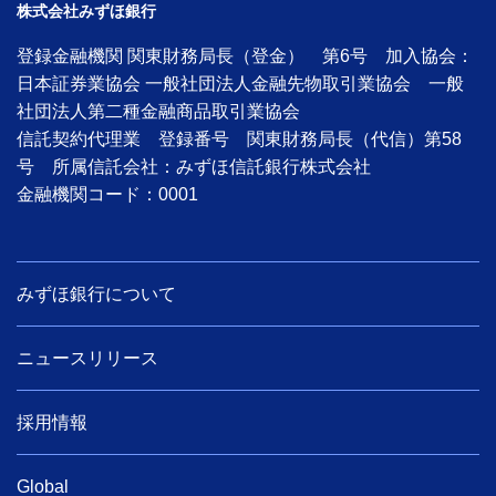
その他決済・支払いサービス
株式会社みずほ銀行
登録金融機関 関東財務局長（登金） 第6号 加入協会：
みずほダイレクト
日本証券業協会 一般社団法人金融先物取引業協会 一般
社団法人第二種金融商品取引業協会
信託契約代理業 登録番号 関東財務局長（代信）第58
みずほマイレージクラブ
号 所属信託会社：みずほ信託銀行株式会社
金融機関コード：0001
みずほプレミアムクラブ
ローン
みずほ銀行について
住宅ローン・カードローン
ニュースリリース
貯める・増やす
預金・NISA・資産運用
採用情報
備える
Global
相続・保険