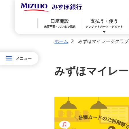
口座開設
支払う・使う
来店不要・スマホで完結
クレジットカード・デビット
ホーム
みずほマイレージクラブ
>
メニュー
メニュー
みずほ楽天カード（クレジットカード）
住宅ローン
預金
相続・承継・資産管理
おかねアカデミー
困ったときは
み
みずほマイレー
ず
みずほWallet
みずほ リ・バース60
iDeCo：イデコ（個人型確定拠出年金）
ほ
マ
イ
みずほダイレクト
教育ローン
外貨預金
レ
ー
オンライン金融商品仲介サービス