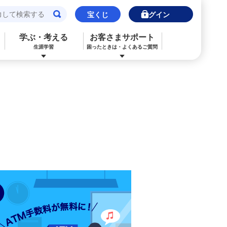
宝くじ
ログイン
学ぶ・考える
お客さまサポート
生涯学習
困ったときは・よくあるご質問
閉じる
閉じる
閉じる
閉じる
閉じる
閉じる
みずほJCBデビット（デビットカード）
ご利用中のお客さま
ご検討中のお客さま
ご検討中のお客さま
ご検討中のお客さま
詳しく知りたいときは
申込ボードログイン
NISA・投資信託申込
保険の見直し
ライフデザイン・ナビゲーション
よくあるご質問
その他決済・支払いサービス
iDeCo申込
ライフデザイン・ナビゲーション
個人のお客さま向けコンサルティング
ご検討中のお客さま
ライフデザイン・ナビゲーション
医療保険
住宅ローン申込（新規）
みずほプレミアムクラブ
みずほ銀行オンライン相談
年金保険
住宅ローン申込（借換）
来店予約（ご相談）
来店予約（ご相談）
カードローン申込（口座あり）