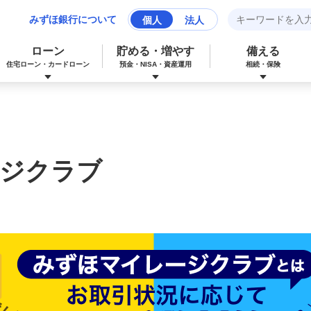
みずほ銀行について
個人
法人
ローン
貯める・増やす
備える
住宅ローン・カードローン
預金・NISA・資産運用
相続・保険
みずほマイレージクラブカード（クレジ
カードローン
NISA：ニーサ（少額投資非課税制度）
保険
資産形成サポート
ットカード）
ジクラブ
多目的ローン
投資信託
J-Coin Pay
みずほグローバル口座（マルチカレンシ
リフォームローン
みずほマイレージクラブ
ー口座）
個人向け国債