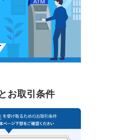
資産形成・資産運用セミナー
カードローン申込（口座なし）
とお取引条件