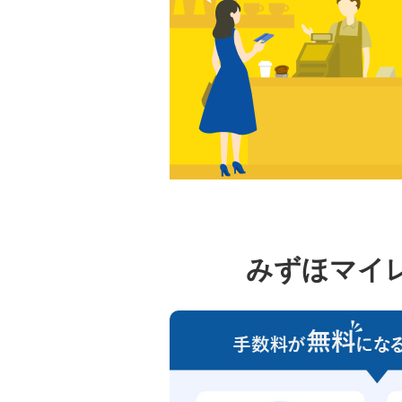
ジ
ク
金銭信託「貯蓄の達人」
ラ
ブ
みずほマイレージクラブ「うれ
しい特典」
みずほポイントモール
みずほマイレージクラブ専用デスク
みずほマイ
規定
みずほ総合規定集（みずほマイ
レージクラブ総合規定集）