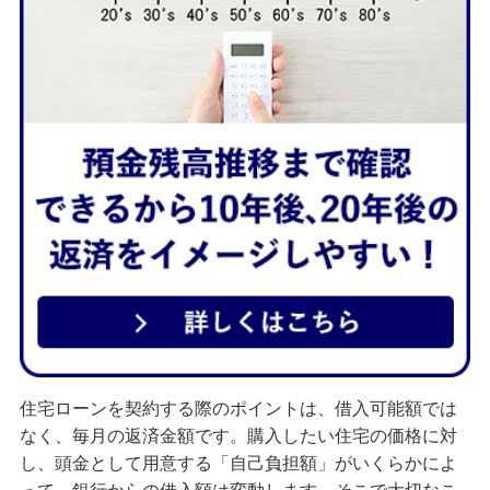
ご利用中のお客さま
申込ボードログイン
ご検討中のお客さま
住宅ローン申込（新規）
住宅ローン申込（借換）
カードローン申込（口座あり）
カードローン申込（口座なし）
貯める・増やす
預金・NISA・資産運用
住宅ローンを契約する際のポイントは、借入可能額では
なく、毎月の返済金額です。購入したい住宅の価格に対
備える
し、頭金として用意する「自己負担額」がいくらかによ
相続・保険