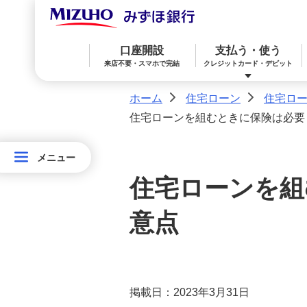
住宅ローンの金利一覧
口座開設
支払う・使う
お手続きの流れ
来店不要・スマホで完結
クレジットカード・デビット
ホーム
住宅ローン
住宅ロ
>
>
団信（団体信用生命保険）／同
時加入できる保険
住宅ローンを組むときに保険は必要
みずほ楽天カード（クレジットカード）
住宅ローン
預金
相続・承継・資産管理
おかねアカデミー
困ったときは
商品の特徴
メニュー
メニュー
住
住宅ローンを組
宅
住宅ローン基本講座
みずほWallet
みずほ リ・バース60
iDeCo：イデコ（個人型確定拠出年金）
ロ
意点
住宅ローンをご利用いただいたお客さ
ー
みずほダイレクト
教育ローン
外貨預金
まの声
ン
住宅ローンご利用中の方のお手
オンライン金融商品仲介サービス
掲載日：2023年3月31日
続き