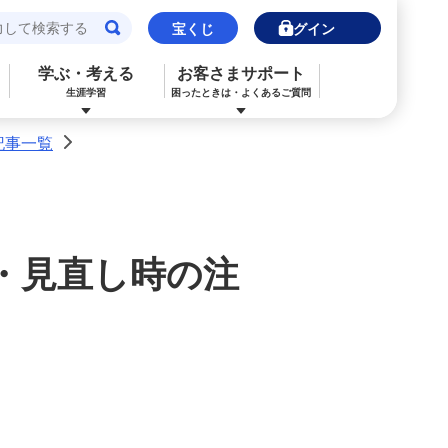
宝くじ
ログイン
学ぶ・考える
お客さまサポート
生涯学習
困ったときは・よくあるご質問
記事一覧
>
閉じる
閉じる
閉じる
閉じる
閉じる
閉じる
みずほJCBデビット（デビットカード）
ご利用中のお客さま
ご検討中のお客さま
ご検討中のお客さま
ご検討中のお客さま
詳しく知りたいときは
申込ボードログイン
NISA・投資信託申込
保険の見直し
ライフデザイン・ナビゲーション
よくあるご質問
・見直し時の注
その他決済・支払いサービス
iDeCo申込
ライフデザイン・ナビゲーション
個人のお客さま向けコンサルティング
ご検討中のお客さま
ライフデザイン・ナビゲーション
医療保険
住宅ローン申込（新規）
みずほプレミアムクラブ
みずほ銀行オンライン相談
年金保険
住宅ローン申込（借換）
来店予約（ご相談）
来店予約（ご相談）
カードローン申込（口座あり）