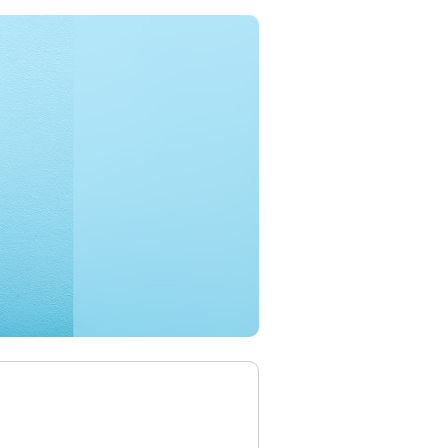
資産形成・資産運用セミナー
カードローン申込（口座なし）