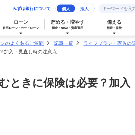
みずほ銀行について
個人
法人
ローン
貯める・増やす
備える
住宅ローン・カードローン
預金・NISA・資産運用
相続・保険
ーンのよくあるご質問
記事一覧
ライフプラン・家族の
>
>
？加入・見直し時の注意点
みずほマイレージクラブカード（クレジ
カードローン
NISA：ニーサ（少額投資非課税制度）
保険
資産形成サポート
ットカード）
むときに保険は必要？加入
多目的ローン
投資信託
J-Coin Pay
みずほグローバル口座（マルチカレンシ
リフォームローン
みずほマイレージクラブ
ー口座）
個人向け国債