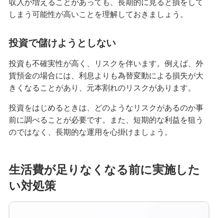
収入が増えることがあっても、長期的に見ると損をして
カードローンの最低返済額はいくら？決まり方や
しまう可能性が高いことを理解しておきましょう。
利息を抑える方法も解説
投資で儲けようとしない
カードローンで10万円を借りるには？審査なしの
方法や当日借入のポイントも解説
投資も不確実性が高く、リスクを伴います。例えば、外
貨預金の場合には、利息よりも為替変動による損失が大
カードローンで事業資金の調達は可能？利用条件
きくなることがあり、元本割れのリスクがあります。
やメリット・注意点を解説
投資をはじめるときは、どのようなリスクがあるのか事
前に調べることが必要です。また、短期的な利益を狙う
カードローンは転職したばかりでも借りられる？
利用中に転職・退職した際の影響も解説
のではなく、長期的な運用を心掛けましょう。
カードローンは3社目でも利用できる？複数の借入
生活費が足りなくなる前に実施した
を検討するときの注意点を解説
い対処策
お金を借りる方法を状況別に紹介！当日借入・審
査なしの方法や選び方も解説