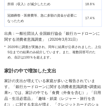
おまとめローンとは？メリット・デメリットや審
所得（収入）が減少したため
18.8％
査、おすすめの方の特徴を解説
冠婚葬祭・医療費等、急に多額の資金が必要に
17.4％
お金が欲しいときの対処法とは？稼ぐ・借りる方
なったため
法や注意したいポイントも解説
出典：一般社団法人 全国銀行協会「銀行カードローンに
カードローン借換のメリットとは？検討できるケ
関する消費者意識調査」（2020年3月31日）
ースや注意点を解説
*
2020年に調査が実施され、同年に結果が公表されました。上位
5位までの結果のみ紹介しています。また、複数回答可のた
携帯代・スマホ代が払えないと何が起きる？リス
め、合計は100％を超えます。
クと対処法を解説
家計の中で増加した支出
消費者金融カードローンとは？特徴や銀行カード
ローンとの違い、注意点を解説
家計の支出が増えている家庭が多いと報告されていま
す。「銀行カードローンに関する消費者意識調査<調査結
借金返済にはコツがある？効率よくお金を返すた
果>」では、家計の中でも「食費（外食を含む）」「日用
めのポイントを分かりやすく解説
品・生活必需品」「趣味・娯楽（レジャー・旅行を含
む）」に対する支出が増え、「クレジットカードのショ