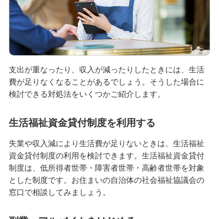
カードローンとキャッシング枠どっちがいい？金
利や利用限度額の違いを解説
カードローンはやめた方がいい？デメリットやリ
スクの回避方法と賢い使い方を解説
支出が重なったり、収入が減ったりしたときには、生活
費が足りなくなることがあるでしょう。そうした場合に
カードローンで800万円借りるのに必要な年収
は？利用限度額の仕組みも解説
検討できる対処法をいくつかご紹介します。
カードローンとクレジットカードのリボ払いの違
生活福祉資金貸付制度を利用する
いとは？借換や返済ポイントを解説
失業や収入減により生活費が足りないときは、生活福祉
資金貸付制度の利用を検討できます。生活福祉資金貸付
カードローンの契約期間とは？契約期限や返済期
間・返済期限との違いと解約方法を解説
制度は、低所得者世帯・障害者世帯・高齢者世帯を対象
とした制度です。お住まいの自治体の社会福祉協議会の
窓口で相談してみましょう。
カードローンの審査に通らない7つの理由！対処法
や審査内容も紹介