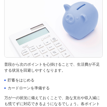
低金利ローンの選び方は？種類やメリット、利息
を抑える方法も解説
カードローンで返済後すぐ借りることは可能！注
意点やメリット・デメリットを解説
カードローンは土日も利用できる！選び方や早く
借りるポイント、注意点を解説
消費者金融とは？初めての方が知っておきたいメ
普段から次のポイントを心掛けることで、生活費が不足
リット・デメリット、利用の流れ
する状況を回避しやすくなります。
借金が返せないとどうなる？対処法や避けるべき
貯蓄をはじめる
行為も解説
カードローンを準備する
出費がかさむ原因は？急な出費の例や対処法、備
万が一の状況に備えておくことで、急な支出や収入減に
える方法も解説
も慌てずに対応できるようになるでしょう。各ポイント