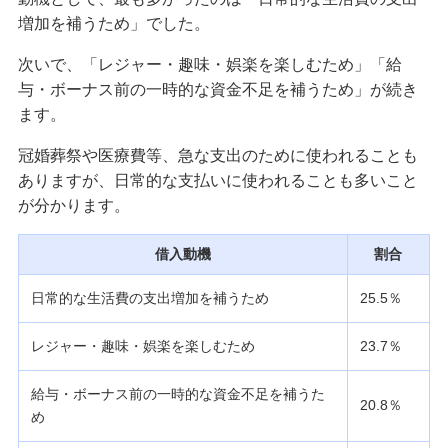
お金がないときはどうする？対処法と注意点を解
増加を補うため」でした。
説
次いで、「レジャー・趣味・娯楽を楽しむため」「給
借入とは？知っておきたい基礎知識や個人向けの
与・ボーナス前の一時的な資金不足を補うため」が続き
借入先、注意点を解説
ます。
冠婚葬祭や医療費等、急な支出のために使われることも
今すぐお金が必要！すぐに借りられる方法や借り
る以外の対処法、避けるべき方法を解説
ありますが、日常的な支払いに使われることも多いこと
が分かります。
個人融資にはどんな種類がある？選び方や流れ、
危険な借入方法も解説
借入動機
割合
日常的な生活費の支出増加を補うため
25.5％
ノンバンクとはどんな金融機関？銀行の違いと向
いている人を分かりやすく解説
レジャー・趣味・娯楽を楽しむため
23.7％
クレジットカードのショッピング枠の現金化は違
給与・ボーナス前の一時的な資金不足を補うた
法？違法性・リスクとお金が必要なときの対処法
20.8％
め