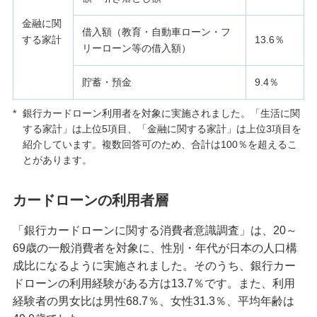
カードローンの借入残高とは？確認方法や早く残
高を減らす方法を解説
金融に関
借入額（教育・自動車ローン・フ
する家計
13.6％
リーローン等の借入額）
カードローンは複数申込可能？デメリットと総量
規制や審査等の注意点を解説
貯蓄・預金
9.4％
*
銀行カードローン利用者を対象に実施されました。「生活に関
銀行カードローンの保証会社とは？役割や審査を
する家計」は上位5項目、「金融に関する家計」は上位3項目を
受ける際のポイントを解説
紹介しています。複数回答可のため、合計は100％を超えるこ
とがあります。
キャッシングの利息はどう計算する？抑える方法
を3つ紹介
カードローンの利用者層
フリーローンとは？カードローンとの違いやメリ
「銀行カードローンに関する消費者意識調査」は、20～
ット、注意点を解説
69歳の一般消費者を対象に、性別・年代が日本の人口構
成比になるように実施されました。そのうち、銀行カー
無職でもお金の借入方法はある？ニートや失業中
ドローンの利用経験がある方は13.7％です。また、利用
でも借りられる手段を解説
経験者の男女比は男性68.7％、女性31.3％、平均年齢は