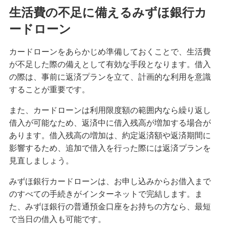
生活費の不足に備えるみずほ銀行カ
備える
ードローン
相続・保険
カードローンをあらかじめ準備しておくことで、生活費
学ぶ・考える
が不足した際の備えとして有効な手段となります。借入
生涯学習
の際は、事前に返済プランを立て、計画的な利用を意識
することが重要です。
お客さまサポート
困ったときは・よくあるご質問
また、カードローンは利用限度額の範囲内なら繰り返し
借入が可能なため、返済中に借入残高が増加する場合が
みずほ銀行について
あります。借入残高の増加は、約定返済額や返済期間に
影響するため、追加で借入を行った際には返済プランを
見直しましょう。
みずほ銀行カードローンは、お申し込みからお借入まで
のすべての手続きがインターネットで完結します。ま
た、みずほ銀行の普通預金口座をお持ちの方なら、最短
で当日の借入も可能です。