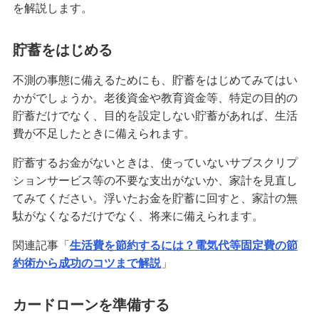
を解説します。
他社借入とは？カードローンで申告が必要な理由
や審査を受ける際のポイントを解説
貯蓄をはじめる
カードローン返済が終わらない！返済期間を短縮
不測の事態に備えるためにも、貯蓄をはじめてみてはい
するコツや残高確認方法を解説
かがでしょうか。老後資金や教育資金等、特定の目的の
貯蓄だけでなく、目的を設定しない貯蓄があれば、生活
ブライダルローンとは？メリットや選び方、費用
費が不足したときに備えられます。
を抑える方法を解説
貯蓄するお金がないときは、使っていないサブスクリプ
ションサービス等の不要な支出がないか、家計を見直し
みずほ リ・バース60
てみてください。浮いたお金を貯蓄に回すと、家計の無
駄がなくなるだけでなく、将来に備えられます。
多目的ローン
関連記事「
生活費を節約するには？電気代等固定費の節
約術から成功のコツまで解説
」
教育ローン
カードローンを準備する