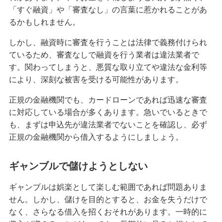
「すぐ融資」や「審査なし」の言葉に惹かれることがあ
カードローンの必要書類は主に2つ！収入証明書類
が必要なケースや提出方法も紹介
るかもしれません。
しかし、融資時に審査を行うことは法律で義務付けられ
カードローンの翌日返済は可能？かかる利息や一
ているため、審査なしで融資を行う業者は違法業者で
括・任意返済の方法も解説
す。関わってしまうと、悪質な取り立てや違法な金利等
により、深刻な被害を受ける可能性があります。
カードローンで5万円は借りられる？審査のポイン
トや他の方法も紹介
正規の金融機関でも、カードローンであれば迅速な審査
に対応している場合が多くあります。急いでいるときで
カードローンは借入の翌月から返済が始まる？返
も、まずは申込先が違法業者でないことを確認し、必ず
済日や返済方法も解説
正規の金融機関から借入するようにしましょう。
カードローンの用途は？役立つ場面やメリット・
ギャンブルで儲けようとしない
注意点を解説
ギャンブルは娯楽として楽しむ範囲であれば問題ありま
生活費の補てんにカードローンが使える！よくあ
せん。しかし、儲けを目的とすると、お金を失うだけで
る使い道や注意点、対処法を紹介
なく、さらなる借入を招くおそれがあります。一時的に