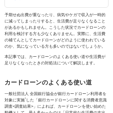
無担保ローンとは？種類・特徴やメリット・デメ
リットを分かりやすく解説
予期せぬ出費が重なったり、病気やケガで収入が一時的
キャッシングとは？カードローンとの違いを比較
に減ってしまったりすると、生活費が足りなくなること
して分かりやすく解説
があるかもしれません。こうした状況でカードローンの
利用を検討する方も少なくありません。実際に、生活費
お金を借りたいときに使える方法とは？検討した
の補てんとしてカードローンがどのように使われている
い方法や注意点を解説
のか、気になっている方も多いのではないでしょうか。
本記事では、カードローンのよくある使い道や生活費が
100万円を借りる方法は？必要な年収や利息シミ
足りなくなったときの対処法について解説します。
ュレーションも紹介
クレジットカードのキャッシング枠とカードロー
カードローンのよくある使い道
ンは何が違う？使い分け方も紹介
一般社団法人 全国銀行協会が銀行カードローン利用者を
リボ払いとは？仕組みや返済方式、分割払いとの
*
対象に実施
した「銀行カードローンに関する消費者意識
違いを分かりやすく解説
調査<調査結果>」によれば、カードローンを使い始めた
動機として、最も多かったのは「日常的な生活費の支出