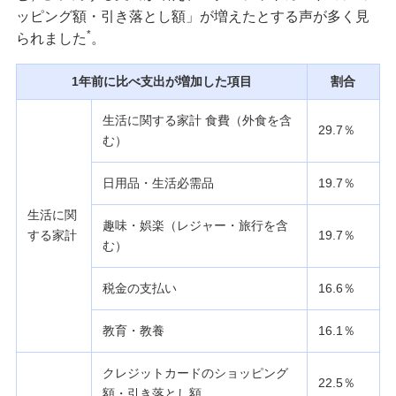
借金にはどんな種類がある？返済困難にならない
ッピング額・引き落とし額」が増えたとする声が多く見
ための注意点や相談先も紹介
*
られました
。
個人事業主が融資審査を相談しやすい銀行とは？
1年前に比べ支出が増加した項目
割合
他の資金調達方法や注意点も紹介
生活に関する家計 食費（外食を含
29.7％
む）
融資とは？個人が利用できる種類や選ぶポイン
ト、注意点を分かりやすく解説
日用品・生活必需品
19.7％
入院費用が払えないときのリスクと対処法｜利用
生活に関
趣味・娯楽（レジャー・旅行を含
できる公的制度も紹介
する家計
19.7％
む）
キャッシングリボのメリット・注意点は？仕組み
税金の支払い
16.6％
やショッピングリボとの違いも解説
教育・教養
16.1％
不動産担保ローンのメリット・デメリットとは？
利用を検討できるケースも紹介
クレジットカードのショッピング
22.5％
額・引き落とし額