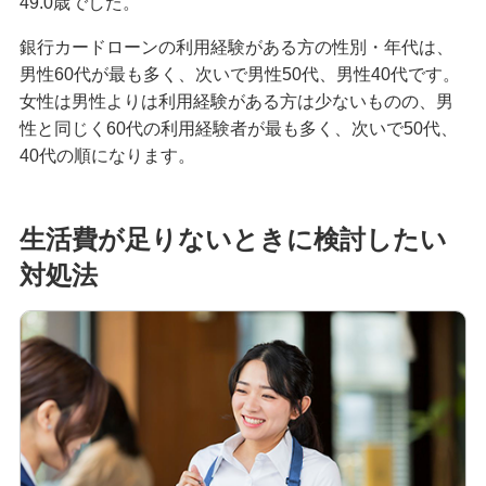
49.0歳でした。
生活費を節約するには？電気代等固定費の節約術
から成功のコツまで解説
銀行カードローンの利用経験がある方の性別・年代は、
男性60代が最も多く、次いで男性50代、男性40代です。
キャッシングにかかる手数料・利息とは？抑える
女性は男性よりは利用経験がある方は少ないものの、男
方法やシミュレーションも紹介
性と同じく60代の利用経験者が最も多く、次いで50代、
40代の順になります。
引っ越しの料金相場はいくら？費用を抑える方法
やお金が足りないときの対策を紹介
生活費が足りないときに検討したい
年収1,000万円超は給与所得者全体の何割？手取り
対処法
額や生活レベルを解説
2024年「定額減税」を分かりやすく解説！対象
者・減税額・ポイントを確認しよう
Visaカード等のキャッシング枠とカードローンの
違いは？国際ブランドについても解説