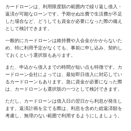
リフォームローン
カードローンは、利用限度額の範囲内で繰り返し借入・
返済が可能なローンです。予期せぬ出費で生活費が不足
した場合など、どうしても資金が必要になった際の備え
ご利用中のお客さま
として検討できます。
申込ボードログイン
一般的にカードローンは維持費や入会金がかからないた
め、特に利用予定がなくても、事前に申し込み、契約し
ご検討中のお客さま
ておくという選択肢もあります。
住宅ローン申込（新規）
また、申込から借入までの時間が短い点も特徴です。カ
住宅ローン申込（借換）
ードローン会社によっては、最短即日借入に対応してい
るカードローンもあります。急に資金が必要になった際
カードローン申込（口座あり）
は、カードローンも選択肢の一つとして検討できます。
カードローン申込（口座なし）
ただし、カードローンは借入日の翌日から利息が発生し
ます。返済計画を立てる際は、利息を含めた総返済額を
考慮し、無理のない範囲で利用するようにしましょう。
貯める・増やす
預金・NISA・資産運用