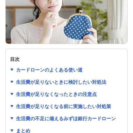
カードローンは解約すべき？完済との違いやメリ
ット・デメリットを解説
カードローンのメリット・デメリットは？知って
おきたいポイントや注意点も解説
カードローンの在籍確認とは？なしにできない理
由やスムーズに完了する方法を解説
目次
カードローンの利用限度額と年収の関係は？決ま
カードローンのよくある使い道
り方や増額方法も解説
生活費が足りないときに検討したい対処法
利息とは？利子・金利との違いと計算方法を分か
生活費が足りなくなったときの注意点
りやすく解説
生活費が足りなくなる前に実施したい対処策
カードローンとは？メリットやデメリット、申込
方法を分かりやすく解説
生活費の不足に備えるみずほ銀行カードローン
まとめ