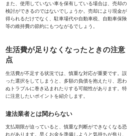
また、使用していない車を保有している場合は、売却の
カードローンの繰上返済とは？メリットや具体的
検討ができるのではないでしょうか。売却により現金が
な返済方法を解説
得られるだけでなく、駐車場代や自動車税、自動車保険
等の維持費の節約にもつながるでしょう。
カードローンには手数料がかかる？発生のタイミ
ングとお得な利用方法を解説
生活費が足りなくなったときの注意
カードローンの申込手順とは？手続きの流れや借
点
入・返済方法も解説
生活費が不足する状況では、慎重な対応が重要です。誤
カードローンを返済しないとどうなる？延滞のリ
った選択をしてしまうと、多額の負債を抱えたり、思わ
スクや防止対策を解説
ぬトラブルに巻き込まれたりする可能性があります。特
に注意したいポイントを紹介します。
カードローンで追加融資は可能？利用限度額の仕
組みや増額についても解説
違法業者とは関わらない
カードローンの約定返済とは？任意返済との違い
や計画的な返済のコツを解説
支払期限が迫っていると、慎重な判断ができなくなる恐
れがあります。早くお金を準備しようと気持ちが焦り、