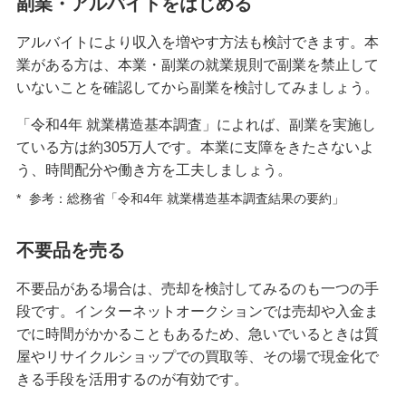
副業・アルバイトをはじめる
即日融資が可能なおすすめカードローンとは？借
入や審査の時間を短縮する方法も紹介
アルバイトにより収入を増やす方法も検討できます。本
業がある方は、本業・副業の就業規則で副業を禁止して
カードローンを金利年18.0％で借りたときの利息
いないことを確認してから副業を検討してみましょう。
は？計算方法や抑えるコツも紹介
「令和4年 就業構造基本調査」によれば、副業を実施し
ている方は約305万人です。本業に支障をきたさないよ
カードローンの増額申請の方法は？申込や審査の
う、時間配分や働き方を工夫しましょう。
ポイント、注意点を解説
*
参考：総務省「令和4年 就業構造基本調査結果の要約」
カードローンは何歳から何歳まで申し込める？年
齢制限や審査項目・条件も解説
不要品を売る
不要品がある場合は、売却を検討してみるのも一つの手
カードローンで1ヵ月だけ借りるメリット・注意点
は？利息を抑えるポイントも解説
段です。インターネットオークションでは売却や入金ま
でに時間がかかることもあるため、急いでいるときは質
屋やリサイクルショップでの買取等、その場で現金化で
カードローン利用は住宅ローン審査に影響する？
申込前に確認するポイントを解説
きる手段を活用するのが有効です。