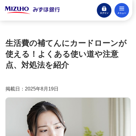
ログイン
メ
遅延損害金利率の適用開始について
閉じる
初めてでも分かるカードローンの基本
生活費の補てんにカードローンが
カードローンの金利の仕組みとは？利用する際の
使える！よくある使い道や注意
ポイントや流れも紹介
点、対処法を紹介
カードローンの金利とは？利息との違いや計算方
法を分かりやすく解説
掲載日：2025年8月19日
カードローンの返済方法は主に3つ！方式や無理の
ない返済のコツも紹介
カードローンは一括返済すべき？メリットやデメ
リット、やり方を紹介