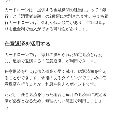
カードローンの最低返済額はいくら？決まり方や
カードローンは、提供する金融機関の種類によって「銀
利息を抑える方法も解説
行」と「消費者金融」の2種類に大別されます。中でも銀
行カードローンは、金利が低い傾向があり、年18.0％よ
カードローンで10万円を借りるには？審査なしの
りも低金利で借入ができる可能性があります。
方法や当日借入のポイントも解説
任意返済を活用する
カードローンで事業資金の調達は可能？利用条件
やメリット・注意点を解説
カードローンでは、毎月の決められた約定返済とは別
に、追加で返済する「任意返済」が利用できます。
カードローンは転職したばかりでも借りられる？
利用中に転職・退職した際の影響も解説
任意返済を行えば借入残高が早く減り、総返済額を抑え
ることができます。余裕のあるタイミングでこまめに任
カードローンは3社目でも利用できる？複数の借入
意返済を行うことが、利息を抑えるポイントです。
を検討するときの注意点を解説
ただし、任意返済を行った場合も毎月の返済日に約定返
済が必要となるため、無理のない範囲で利用しましょ
お金を借りる方法を状況別に紹介！当日借入・審
査なしの方法や選び方も解説
う。