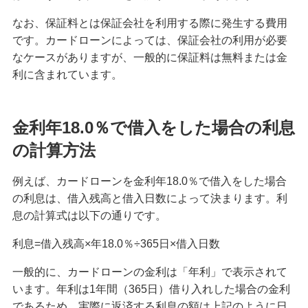
借金にはどんな種類がある？返済困難にならない
ための注意点や相談先も紹介
なお、保証料とは保証会社を利用する際に発生する費用
です。カードローンによっては、保証会社の利用が必要
なケースがありますが、一般的に保証料は無料または金
個人事業主が融資審査を相談しやすい銀行とは？
他の資金調達方法や注意点も紹介
利に含まれています。
融資とは？個人が利用できる種類や選ぶポイン
金利年18.0％で借入をした場合の利息
ト、注意点を分かりやすく解説
の計算方法
入院費用が払えないときのリスクと対処法｜利用
できる公的制度も紹介
例えば、カードローンを金利年18.0％で借入をした場合
の利息は、借入残高と借入日数によって決まります。利
キャッシングリボのメリット・注意点は？仕組み
息の計算式は以下の通りです。
やショッピングリボとの違いも解説
利息=借入残高×年18.0％÷365日×借入日数
不動産担保ローンのメリット・デメリットとは？
一般的に、カードローンの金利は「年利」で表示されて
利用を検討できるケースも紹介
います。年利は1年間（365日）借り入れした場合の金利
であるため、実際に返済する利息の額は上記のように日