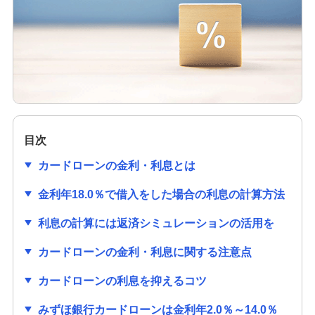
カードローンは解約すべき？完済との違いやメリ
ット・デメリットを解説
カードローンのメリット・デメリットは？知って
おきたいポイントや注意点も解説
カードローンの在籍確認とは？なしにできない理
由やスムーズに完了する方法を解説
目次
カードローンの利用限度額と年収の関係は？決ま
カードローンの金利・利息とは
り方や増額方法も解説
金利年18.0％で借入をした場合の利息の計算方法
利息とは？利子・金利との違いと計算方法を分か
利息の計算には返済シミュレーションの活用を
りやすく解説
カードローンの金利・利息に関する注意点
カードローンとは？メリットやデメリット、申込
方法を分かりやすく解説
カードローンの利息を抑えるコツ
みずほ銀行カードローンは金利年2.0％～14.0％