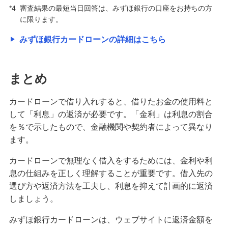
*4
審査結果の最短当日回答は、みずほ銀行の口座をお持ちの方
備える
に限ります。
相続・保険
みずほ銀行カードローンの詳細はこちら
学ぶ・考える
生涯学習
まとめ
お客さまサポート
カードローンで借り入れすると、借りたお金の使用料と
困ったときは・よくあるご質問
して「利息」の返済が必要です。「金利」は利息の割合
を％で示したもので、金融機関や契約者によって異なり
みずほ銀行について
ます。
カードローンで無理なく借入をするためには、金利や利
息の仕組みを正しく理解することが重要です。借入先の
選び方や返済方法を工夫し、利息を抑えて計画的に返済
しましょう。
みずほ銀行カードローンは、ウェブサイトに返済金額を