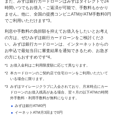
また、みずほ銀行カードローンはみずほダイレクトで24
リフォームローン
時間いつでもお借入・ご返済が可能で、手数料もかかり
ません。他に、全国の提携コンビニATMがATM手数料0円
でご利用いただけます*3。
ご利用中のお客さま
利息や手数料の負担額を抑えてお借入をしたいとお考え
申込ボードログイン
の方は、ぜひみずほ銀行カードローンをご検討くださ
ご検討中のお客さま
い。みずほ銀行カードローンは、インターネットからの
お申込で最短当日に審査結果を通知できるため、お急ぎ
住宅ローン申込（新規）
の方にもおすすめです*4。
住宅ローン申込（借換）
*1
お借入金利はご利用限度額に応じて異なります。
*2
本カードローンのご契約店で住宅ローンをご利用いただいて
カードローン申込（口座あり）
いる場合に限ります。
カードローン申込（口座なし）
*3
みずほマイレージクラブに入会されており、月末時点にカー
ドローンのお借入残高がある場合、翌々月の以下ATMの時間
外手数料・利用手数料が無料になります。
貯める・増やす
みずほ銀行ATM0円
預金・NISA・資産運用
イーネットATM月3回まで0円