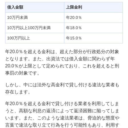
即日融資が可能なおすすめカードローンとは？借
借入金額
上限金利
入や審査の時間を短縮する方法も紹介
10万円未満
年20.0％
カードローンを金利年18.0％で借りたときの利息
10万円以上100万円未満
年18.0％
は？計算方法や抑えるコツも紹介
100万円以上
年15.0％
カードローンの増額申請の方法は？申込や審査の
年20.0％を超える金利は、超えた部分が行政処分の対象
ポイント、注意点を解説
となります。また、出資法では借入金額に関わらず年
20.0％が上限として定められており、これを超えると刑
カードローンは何歳から何歳まで申し込める？年
事罰の対象です。
齢制限や審査項目・条件も解説
しかし、中には法外な高金利で貸し付ける違法な業者も
カードローンで1ヵ月だけ借りるメリット・注意点
存在します。
は？利息を抑えるポイントも解説
年20.0％を超える金利で貸し付ける業者を利用してしま
うと、高額な利息の返済によって返済困難に陥ってしま
カードローン利用は住宅ローン審査に影響する？
います。また、このような違法業者は、脅迫的な態度や
申込前に確認するポイントを解説
言葉で違法な取り立て行為を行う可能性もあり、利用す