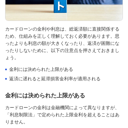
カードローンとキャッシング枠どっちがいい？金
利や利用限度額の違いを解説
カードローンはやめた方がいい？デメリットやリ
カードローンの金利や利息は、総返済額に直接関係する
スクの回避方法と賢い使い方を解説
ため、仕組みを正しく理解しておく必要があります。思
ったよりも利息の額が大きくなったり、返済が困難にな
カードローンで800万円借りるのに必要な年収
ったりしないために、以下の注意点を押さえておきまし
は？利用限度額の仕組みも解説
ょう。
金利には決められた上限がある
カードローンとクレジットカードのリボ払いの違
いとは？借換や返済ポイントを解説
返済に遅れると延滞損害金利率が適用される
カードローンの契約期間とは？契約期限や返済期
金利には決められた上限がある
間・返済期限との違いと解約方法を解説
カードローンの金利は金融機関によって異なりますが、
カードローンの審査に通らない7つの理由！対処法
「利息制限法」で定められた上限金利を超えることはあ
や審査内容も紹介
りません。