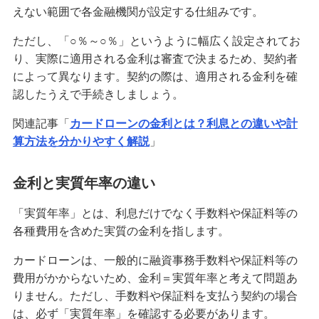
おまとめローンとは？メリット・デメリットや審
えない範囲で各金融機関が設定する仕組みです。
査、おすすめの方の特徴を解説
ただし、「○％～○％」というように幅広く設定されてお
り、実際に適用される金利は審査で決まるため、契約者
お金が欲しいときの対処法とは？稼ぐ・借りる方
法や注意したいポイントも解説
によって異なります。契約の際は、適用される金利を確
認したうえで手続きしましょう。
カードローン借換のメリットとは？検討できるケ
関連記事「
カードローンの金利とは？利息との違いや計
ースや注意点を解説
算方法を分かりやすく解説
」
携帯代・スマホ代が払えないと何が起きる？リス
クと対処法を解説
金利と実質年率の違い
「実質年率」とは、利息だけでなく手数料や保証料等の
消費者金融カードローンとは？特徴や銀行カード
各種費用を含めた実質の金利を指します。
ローンとの違い、注意点を解説
カードローンは、一般的に融資事務手数料や保証料等の
借金返済にはコツがある？効率よくお金を返すた
費用がかからないため、金利＝実質年率と考えて問題あ
めのポイントを分かりやすく解説
りません。ただし、手数料や保証料を支払う契約の場合
は、必ず「実質年率」を確認する必要があります。