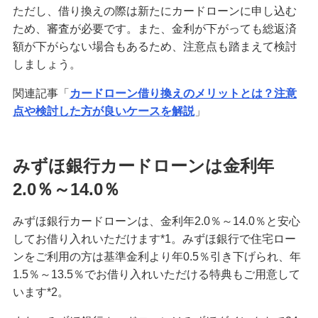
ただし、借り換えの際は新たにカードローンに申し込む
他社借入とは？カードローンで申告が必要な理由
ため、審査が必要です。また、金利が下がっても総返済
や審査を受ける際のポイントを解説
額が下がらない場合もあるため、注意点も踏まえて検討
しましょう。
カードローン返済が終わらない！返済期間を短縮
するコツや残高確認方法を解説
関連記事「
カードローン借り換えのメリットとは？注意
点や検討した方が良いケースを解説
」
ブライダルローンとは？メリットや選び方、費用
を抑える方法を解説
みずほ銀行カードローンは金利年
みずほ リ・バース60
2.0％～14.0％
みずほ銀行カードローンは、金利年2.0％～14.0％と安心
多目的ローン
してお借り入れいただけます*1。みずほ銀行で住宅ロー
ンをご利用の方は基準金利より年0.5％引き下げられ、年
1.5％～13.5％でお借り入れいただける特典もご用意して
教育ローン
います*2。