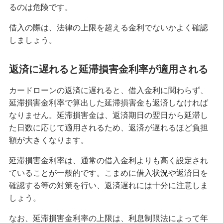
るのは危険です。
カードローンの繰上返済とは？メリットや具体的
な返済方法を解説
借入の際は、法律の上限を超える金利でないかよく確認
しましょう。
カードローンには手数料がかかる？発生のタイミ
ングとお得な利用方法を解説
返済に遅れると延滞損害金利率が適用される
カードローンの申込手順とは？手続きの流れや借
カードローンの返済に遅れると、借入金利に関わらず、
入・返済方法も解説
延滞損害金利率で算出した延滞損害金も返済しなければ
なりません。延滞損害金は、返済期日の翌日から延滞し
カードローンを返済しないとどうなる？延滞のリ
た日数に応じて適用されるため、返済が遅れるほど負担
スクや防止対策を解説
額が大きくなります。
延滞損害金利率は、通常の借入金利よりも高く設定され
カードローンで追加融資は可能？利用限度額の仕
組みや増額についても解説
ていることが一般的です。こまめに借入状況や返済日を
確認する等の対策を行い、返済遅れには十分に注意しま
しょう。
カードローンの約定返済とは？任意返済との違い
や計画的な返済のコツを解説
なお、延滞損害金利率の上限は、利息制限法によって年