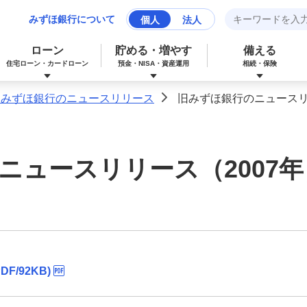
みずほ銀行について
個人
法人
ローン
貯める・増やす
備える
住宅ローン・カードローン
預金・NISA・資産運用
相続・保険
旧みずほ銀行のニュースリリース
旧みずほ銀行のニュースリ
>
みずほマイレージクラブカード（クレジ
カードローン
NISA：ニーサ（少額投資非課税制度）
保険
資産形成サポート
ットカード）
ニュースリリース（2007年
多目的ローン
投資信託
J-Coin Pay
みずほグローバル口座（マルチカレンシ
リフォームローン
みずほマイレージクラブ
ー口座）
/92KB)
個人向け国債