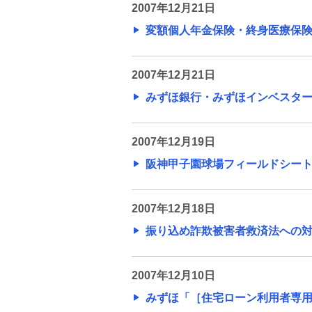
ス
2013年
2007年12月21日
変額個人年金保険・終身医療保険「
金銭信託「貯蓄の達人」
旧みずほ銀行のニュースリリー
ス
2007年12月21日
旧みずほ銀行のニュースリリース
みずほ銀行・みずほインベスターズ証
（2013年6月30日まで）
2007年12月19日
旧みずほ銀行のニュースリリース
（2012年）
阪神甲子園球場フィールドシートの
旧みずほ銀行のニュースリリース
2007年12月18日
（2011年）
振り込め詐欺被害者救済法への対応に
旧みずほ銀行のニュースリリース
（2010年）
2007年12月10日
みずほ「［住宅ローン利用者専用］
旧みずほ銀行のニュースリリース