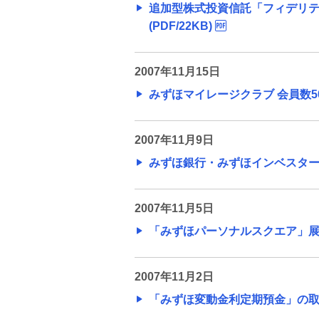
ュースリリース
追加型株式投資信託「フィデリ
(PDF/22KB)
旧みずほリサーチ&テクノロジ
ーズのニュースリリース
2007年11月15日
みずほマイレージクラブ 会員数500
お客さまの業務効率化支援を目的とし
た中小企業・個人事業主向けビジネス
デビットカードの取り扱いについて
2007年11月9日
みずほ銀行・みずほインベスターズ
旧みずほ銀行と旧みずほコーポ
レート銀行の合併に関するお知
らせ
2007年11月5日
「みずほパーソナルスクエア」展開の
2013年9月・12月の金融庁による行政
処分について
2007年11月2日
「みずほ変動金利定期預金」の取扱開