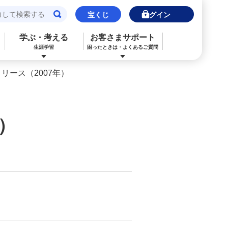
宝くじ
ログイン
学ぶ・考える
お客さまサポート
生涯学習
困ったときは・よくあるご質問
リース（2007年）
閉じる
閉じる
閉じる
閉じる
閉じる
閉じる
みずほJCBデビット（デビットカード）
ご利用中のお客さま
ご検討中のお客さま
ご検討中のお客さま
ご検討中のお客さま
詳しく知りたいときは
）
申込ボードログイン
NISA・投資信託申込
保険の見直し
ライフデザイン・ナビゲーション
よくあるご質問
その他決済・支払いサービス
iDeCo申込
ライフデザイン・ナビゲーション
個人のお客さま向けコンサルティング
ご検討中のお客さま
金利一覧
医療保険
住宅ローン申込（新規）
みずほプレミアムクラブ
外国為替相場情報
年金保険
住宅ローン申込（借換）
ライフデザイン・ナビゲーション
来店予約（ご相談）
カードローン申込（口座あり）