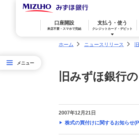
2021年
2020年
口座開設
支払う・使う
来店不要・スマホで完結
クレジットカード・デビット
2019年
ホーム
ニュースリリース
>
>
2018年
メニュー
メニュー
みずほ楽天カード（クレジットカード）
住宅ローン
預金
相続・承継・資産管理
おかねアカデミー
困ったときは
ニ
2017年
旧みずほ銀行の
ュ
みずほWallet
みずほ リ・バース60
iDeCo：イデコ（個人型確定拠出年金）
ー
2016年
ス
2015年
リ
みずほダイレクト
教育ローン
外貨預金
2007年12月21日
リ
株式の買付けに関するお知らせ(PDF
2014年
ー
オンライン金融商品仲介サービス