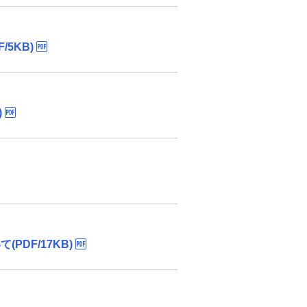
5KB)
)
DF/17KB)