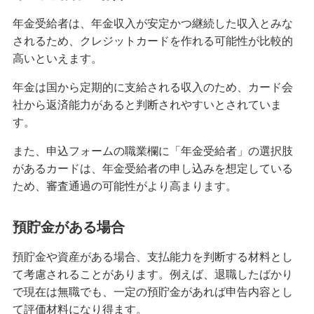
年金受給者は、年金収入が安定かつ継続した収入とみな
クレジットカードが作れない原因とは？審査に落
ちた場合の対処法や代替カードを紹介
されるため、クレジットカードを作れる可能性が比較的
高いといえます。
クレジットカードの3Dセキュアとは？決済方法、
年金は国から定期的に支給される収入のため、カード会
導入のメリットや注意点を解説
社から返済能力があると判断されやすいとされていま
す。
クレジットカードの家族カードとは？発行条件や
メリット・デメリット等を解説
また、申込フォームの職業欄に「年金受給者」の選択肢
があるカードは、年金受給者の申し込みを想定している
クレジットカードの残高不足は1回目でも信用情報
ため、審査通過の可能性がより高まります。
に影響する？対処法やリスクを解説
預貯金がある場合
クレジットカードのランクとは？上げる方法やハ
イクラスのメリット・注意点も解説
預貯金や資産がある場合、支払能力を判断する材料とし
て考慮されることがあります。例えば、退職したばかり
クレジットカード引き落としの時間は？当日入金
で現在は無職でも、一定の預貯金があれば申告内容とし
の注意点や遅れたときの対処法も紹介
て評価材料になり得ます。