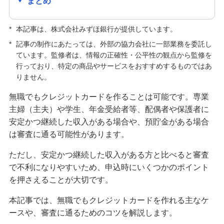
まとめ
クレジットカードの種類はどう選ぶ？主な種類や
自分に合う1枚の選び方を紹介
*
本記事は、株式会社みずほ銀行が提供しています。
*
記事の制作にあたっては、外部の協力会社に一部業務を委託し
クレジットカードの手数料が発生するのはどんな
ています。監修者は、情報の正確性・公平性の観点から監修を
とき？手数料なしで利用する方法も紹介
行っており、特定の商品やサービスをおすすめするものではあ
りません。
キャッシュカードとクレジットカードの違いは？
役割や使い分ける方法も解説
無職でもクレジットカードを作ることは可能です。専業
主婦（主夫）や学生、年金受給者等、配偶者や保護者に
安定かつ継続した収入がある場合や、預貯金がある場合
クレジットカードの解約前に確認すること・手続
方法は？メリット・デメリットも解説
は審査に通る可能性があります。
ただし、安定かつ継続した収入がある方と比べると審査
クレジットカードの更新時にするべきことは？新
で不利になりやすいため、申込時にいくつかのポイント
しいカードが届かない原因も解説
を押さえることが大切です。
クレジットカードの利用限度額はどう決まる？仕
本記事では、無職でもクレジットカードを作れる主なケ
組みや確認方法、増やす方法を紹介
ースや、審査に通るためのコツを解説します。