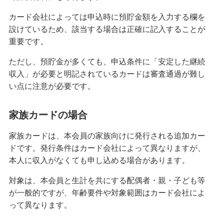
カード会社によっては申込時に預貯金額を入力する欄を
クレジットカードを英語で言うと？海外旅行で使
える基本フレーズをまとめて紹介
設けているため、該当する場合は正確に記入することが
重要です。
iDとクレジットカードの違いは？ポイント還元率
ただし、預貯金が多くても、申込条件に「安定した継続
を高める方法も紹介
収入」が必要と明記されているカードは審査通過が難し
い点に注意が必要です。
海外旅行におすすめのクレジットカードとは？選
ぶポイントや注意点を解説
家族カードの場合
高校生はクレジットカードに申し込めない！カー
家族カードは、本会員の家族向けに発行される追加カー
ドを持つための代替手段と注意点を解説
ドです。発行条件はカード会社によって異なりますが、
本人に収入がなくても申し込める場合があります。
【初心者必見】クレジットカードのメリットとデ
メリット、利用時の注意点を解説
対象は、本会員と生計を共にする配偶者・親・子ども等
が一般的ですが、年齢要件や対象範囲はカード会社によ
クレジットカードの暗証番号を変更する方法！手
って異なります。
数料の有無や注意点も解説