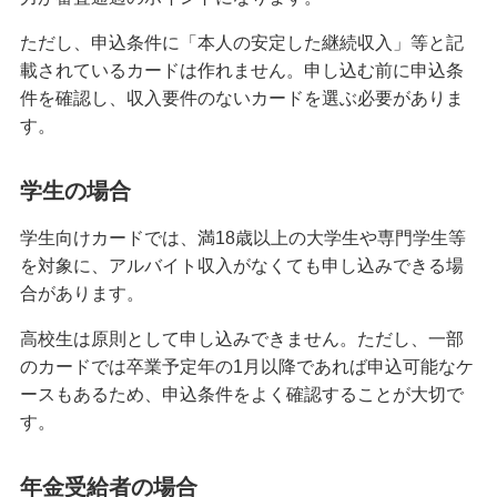
クレジットカードのステータスとは？保有する必
ただし、申込条件に「本人の安定した継続収入」等と記
要性や役立つシーン、選び方を解説
載されているカードは作れません。申し込む前に申込条
件を確認し、収入要件のないカードを選ぶ必要がありま
クレジットカードの名義変更のタイミングは？方
す。
法や変更しないリスク等を解説
学生の場合
クレジットカード決済の返金対応とは？手続きの
流れやタイミング、注意点を解説
学生向けカードでは、満18歳以上の大学生や専門学生等
を対象に、アルバイト収入がなくても申し込みできる場
クレジットカードの引き落とし口座を変更する方
合があります。
法とは？選び方や注意点も紹介
高校生は原則として申し込みできません。ただし、一部
のカードでは卒業予定年の1月以降であれば申込可能なケ
クレジットカードとデビットカードの違いは？メ
リット・デメリットや使い分け方を解説
ースもあるため、申込条件をよく確認することが大切で
す。
クレジットカード決済で領収書は発行できる？代
わりの書類や注意点も解説
年金受給者の場合