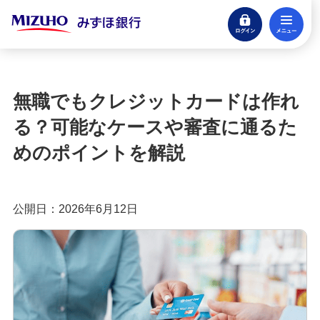
ログイン
メ
みずほ楽天カード（クレジットカード）
閉じる
もっとおトクに！みずほ銀行のクレジットカ
ード活用ガイド
無職でもクレジットカードは作れ
クレジットカードとは？種類やメリット・注意
る？可能なケースや審査に通るた
点、審査の流れを分かりやすく解説
めのポイントを解説
クレジットカードに付帯する特典とは？種類や選
び方、利用時の注意点を解説
公開日：2026年6月12日
クレジットカードのポイント還元率とは？選び方
や効率良く貯めるコツを紹介
クレジットカードの年会費は？無料・有料のメリ
ットや選び方を分かりやすく解説