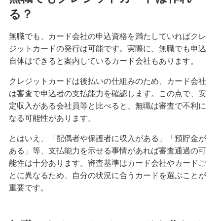
る？
クレジットカードの請求元を調べる方法！明細書
の見方や覚えのない請求への対応も紹介
無職でも、カード会社の申込資格を満たしていればクレ
ジットカードの発行は可能です。実際に、無職でも申込
クレジットカードは何歳から申し込みが可能？審
査に不安なときの対処法も紹介
自体はできると案内しているカード会社もあります。
クレジットカードは後払いの仕組みのため、カード会社
クレジットカードのタッチ決済を分かりやすく解
は審査で申込者の支払能力を確認します。この点で、安
説！メリットや使い方のコツも紹介
定収入がある会社員等と比べると、無職は審査で不利に
なる可能性があります。
クレジットカード署名欄のサインが必要な理由
は？書き方や廃止についても解説
とはいえ、「配偶者や保護者に収入がある」「預貯金が
ある」等、支払能力を示せる事情があれば審査通過の可
きっぷをクレジットカードで購入する3つの方法！
能性は十分あります。審査基準はカード会社やカードご
メリットと注意点も解説
とに異なるため、自分の状況に合うカードを選ぶことが
重要です。
クレジットカードを海外で利用すると手数料はど
のくらいかかる？注意点も紹介