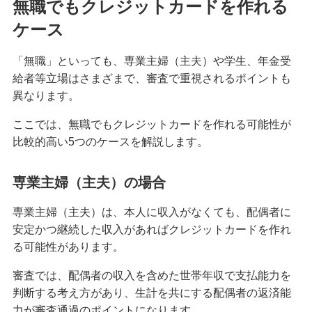
無職でもクレジットカードを作れる
クレジットカードを紛失した！対応方法や再発行
ケース
までの手順を解説
「無職」といっても、専業主婦（主夫）や学生、年金受
クレジットカード決済にはどんなメリットがあ
給者等立場はさまざまで、審査で重視されるポイントも
る？仕組みや注意点も解説
異なります。
ここでは、無職でもクレジットカードを作れる可能性が
マイルが貯まるクレジットカードとは？選び方や
効率的な貯め方、使い方を解説
比較的高い5つのケースを解説します。
クレジットカードの支払方法には何がある？1回払
専業主婦（主夫）の場合
いや分割払い等の種類を解説
専業主婦（主夫）は、本人に収入がなくても、配偶者に
安定かつ継続した収入があればクレジットカードを作れ
クレジットカードは何枚までが良い？2枚以上を持
つメリット・デメリット等を解説
る可能性があります。
審査では、配偶者の収入を含めた世帯年収で支払能力を
クレジットカードのゴールドとは？特徴や発行条
判断する考え方があり、生計を共にする配偶者の返済能
件、保有するメリット、選び方を解説
力が審査通過のポイントになります。