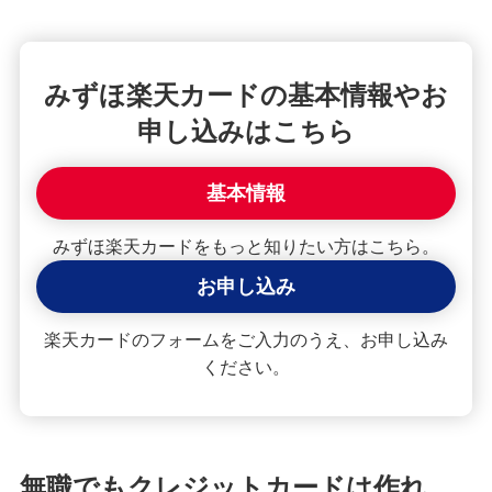
クレジットカードが使えない！よくある原因や解
決策を紹介
みずほ楽天カードの基本情報やお
【クレジットカード初心者向け】使い方や使える
申し込みはこちら
場所、ポイントの貯め方を紹介
基本情報
クレジットカードの住所変更手続を紹介！タイミ
ングや変更しないリスクも解説
みずほ楽天カードをもっと知りたい方はこちら。
クレジットカードで分割払い・あとから分割を利
お申し込み
用する手順は？手数料やメリットも紹介
楽天カードのフォームをご入力のうえ、お申し込み
2枚目のクレジットカードを持つメリット・デメリ
ください。
ットは？選び方や使い分けも解説
クレジットカードの引き落とし日（支払日）はい
つ？締め日との関係や注意点を解説
無職でもクレジットカードは作れ