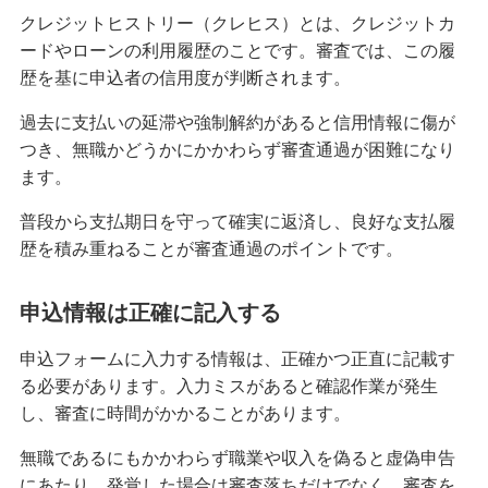
みずほマイレージクラブ
クレジットヒストリー（クレヒス）とは、クレジットカ
ードやローンの利用履歴のことです。審査では、この履
歴を基に申込者の信用度が判断されます。
みずほプレミアムクラブ
過去に支払いの延滞や強制解約があると信用情報に傷が
つき、無職かどうかにかかわらず審査通過が困難になり
ローン
ます。
住宅ローン・カードローン
普段から支払期日を守って確実に返済し、良好な支払履
貯める・増やす
歴を積み重ねることが審査通過のポイントです。
預金・NISA・資産運用
申込情報は正確に記入する
備える
相続・保険
申込フォームに入力する情報は、正確かつ正直に記載す
る必要があります。入力ミスがあると確認作業が発生
学ぶ・考える
し、審査に時間がかかることがあります。
生涯学習
無職であるにもかかわらず職業や収入を偽ると虚偽申告
お客さまサポート
にあたり、発覚した場合は審査落ちだけでなく、審査を