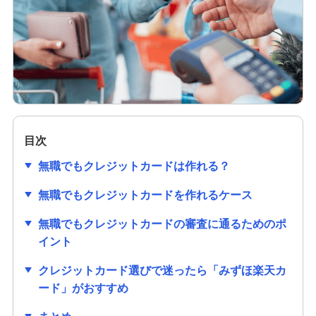
クレジットカードの作り方は？必要なものや初め
ての1枚を選ぶ際のポイントも解説
クレジットカードのセキュリティコードとは？役
割や確認方法、不正利用対策を解説
クレジットカードは学生でも作れる！メリットや
作り方、利用限度額についても解説
目次
無職でもクレジットカードは作れる？
クレジットカードの審査項目は？時間や必要書
類、落ちる理由を解説
無職でもクレジットカードを作れるケース
無職でもクレジットカードの審査に通るためのポ
クレジットカードの番号にはどのような意味があ
るの？流出リスクと対策も紹介
イント
クレジットカード選びで迷ったら「みずほ楽天カ
クレジットカードの有効期限はどのくらい？更新
ード」がおすすめ
時の手続きも分かりやすく紹介