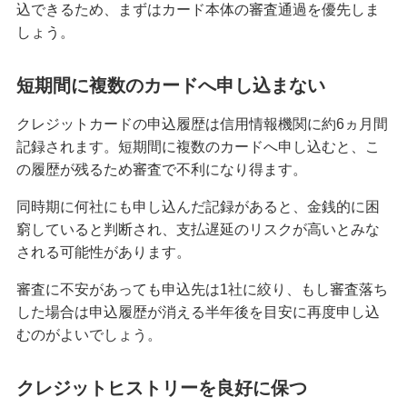
込できるため、まずはカード本体の審査通過を優先しま
しょう。
みずほマイレージクラブカード（クレジットカ
ード）
短期間に複数のカードへ申し込まない
みずほJCBデビット（デビットカード）
クレジットカードの申込履歴は信用情報機関に約6ヵ月間
記録されます。短期間に複数のカードへ申し込むと、こ
の履歴が残るため審査で不利になり得ます。
みずほWallet
同時期に何社にも申し込んだ記録があると、金銭的に困
窮していると判断され、支払遅延のリスクが高いとみな
J-Coin Pay
される可能性があります。
審査に不安があっても申込先は1社に絞り、もし審査落ち
その他決済・支払いサービス
した場合は申込履歴が消える半年後を目安に再度申し込
むのがよいでしょう。
みずほダイレクト
クレジットヒストリーを良好に保つ