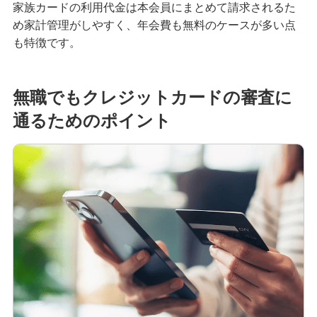
家族カードの利用代金は本会員にまとめて請求されるた
め家計管理がしやすく、年会費も無料のケースが多い点
無職でもクレジットカードは作れる？可能なケー
スや審査に通るためのポイントを解説
も特徴です。
クレジットカードのブラックカードとは？持つ条
件や入手方法を解説
無職でもクレジットカードの審査に
通るためのポイント
プラチナカードとは？メリット・デメリットや年
収等の条件、申込方法を解説
クレジットカードのキャッシングとは？利用方法
や返済方法、注意点を解説
クレジットカードのおすすめ国際ブランドは？そ
れぞれの特徴と選び方を解説
大学生もクレジットカードを申し込める！メリッ
トや選び方、おすすめの使い方を解説