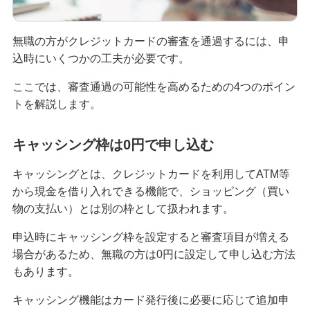
クレジットカードを再発行する方法とは？流れや
無職の方がクレジットカードの審査を通過するには、申
注意点を解説
込時にいくつかの工夫が必要です。
クレジットカードのリボ払いとは？仕組みやメリ
ここでは、審査通過の可能性を高めるための4つのポイン
ット、注意点を分かりやすく解説
トを解説します。
初めてのクレジットカードはどう選ぶ？申し込み
キャッシング枠は0円で申し込む
の手順や注意点も解説
キャッシングとは、クレジットカードを利用してATM等
クレジットカードのデメリットとは？安全に利用
から現金を借り入れできる機能で、ショッピング（買い
するためのポイントを分かりやすく紹介
物の支払い）とは別の枠として扱われます。
クレジットカードの在籍確認とは？タイミングや
申込時にキャッシング枠を設定すると審査項目が増える
確認内容、対応方法を解説
場合があるため、無職の方は0円に設定して申し込む方法
もあります。
ナンバーレスのクレジットカードとは？メリット
キャッシング機能はカード発行後に必要に応じて追加申
やデメリットを解説