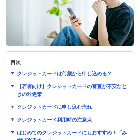
クレジットカードの作り方は？必要なものや初め
ての1枚を選ぶ際のポイントも解説
クレジットカードのセキュリティコードとは？役
割や確認方法、不正利用対策を解説
クレジットカードは学生でも作れる！メリットや
作り方、利用限度額についても解説
目次
クレジットカードは何歳から申し込める？
クレジットカードの審査項目は？時間や必要書
類、落ちる理由を解説
【若者向け】クレジットカードの審査が不安なと
きの対処策
クレジットカードの番号にはどのような意味があ
るの？流出リスクと対策も紹介
クレジットカードに申し込む流れ
クレジットカード利用時の注意点
クレジットカードの有効期限はどのくらい？更新
時の手続きも分かりやすく紹介
はじめてのクレジットカードにもおすすめ！「み