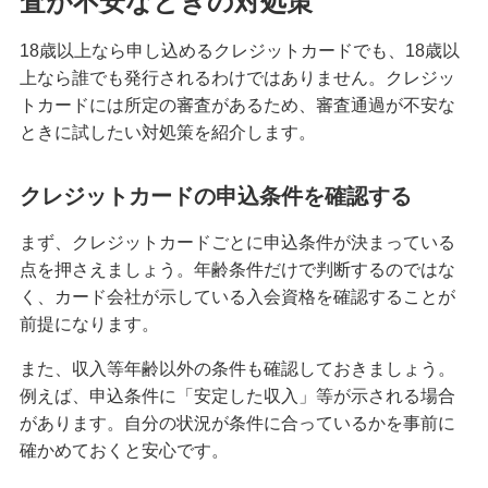
査が不安なときの対処策
クレジットカードのステータスとは？保有する必
18歳以上なら申し込めるクレジットカードでも、18歳以
要性や役立つシーン、選び方を解説
上なら誰でも発行されるわけではありません。クレジッ
トカードには所定の審査があるため、審査通過が不安な
クレジットカードの名義変更のタイミングは？方
ときに試したい対処策を紹介します。
法や変更しないリスク等を解説
クレジットカードの申込条件を確認する
クレジットカード決済の返金対応とは？手続きの
流れやタイミング、注意点を解説
まず、クレジットカードごとに申込条件が決まっている
点を押さえましょう。年齢条件だけで判断するのではな
クレジットカードの引き落とし口座を変更する方
く、カード会社が示している入会資格を確認することが
法とは？選び方や注意点も紹介
前提になります。
クレジットカードとデビットカードの違いは？メ
また、収入等年齢以外の条件も確認しておきましょう。
リット・デメリットや使い分け方を解説
例えば、申込条件に「安定した収入」等が示される場合
があります。自分の状況が条件に合っているかを事前に
クレジットカード決済で領収書は発行できる？代
確かめておくと安心です。
わりの書類や注意点も解説