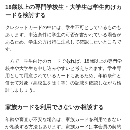
18歳以上の専門学校生・大学生は学生向けカ
クレジットカードが作れない原因とは？審査に落
ードを検討する
ちた場合の対処法や代替カードを紹介
クレジットカードの中には、学生不可としているものも
クレジットカードの3Dセキュアとは？決済方法、
あります。申込条件に学生の可否が書かれている場合が
導入のメリットや注意点を解説
あるため、学生の方は特に注意して確認したいところで
す。
クレジットカードの家族カードとは？発行条件や
メリット・デメリット等を解説
一方で、学生向けのカードであれば、18歳以上の専門学
校生や大学生も申し込みやすいと考えられます。学生専
クレジットカードの残高不足は1回目でも信用情報
用として用意されているカードもあるため、年齢条件と
に影響する？対処法やリスクを解説
併せて対象（高校生を除く等）の記載を確認しながら検
討しましょう。
クレジットカードのランクとは？上げる方法やハ
イクラスのメリット・注意点も解説
家族カードを利用できないか相談する
クレジットカード引き落としの時間は？当日入金
年齢や審査が不安な場合は、家族カードを利用できない
の注意点や遅れたときの対処法も紹介
か相談する方法もあります。家族カードは本会員の契約