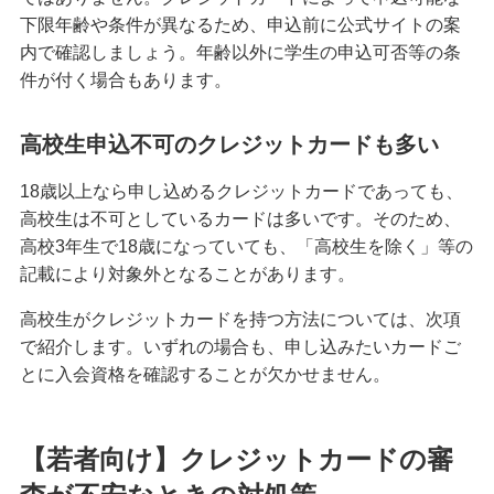
下限年齢や条件が異なるため、申込前に公式サイトの案
クレジットカードを紛失した！対応方法や再発行
内で確認しましょう。年齢以外に学生の申込可否等の条
までの手順を解説
件が付く場合もあります。
クレジットカード決済にはどんなメリットがあ
る？仕組みや注意点も解説
高校生申込不可のクレジットカードも多い
18歳以上なら申し込めるクレジットカードであっても、
マイルが貯まるクレジットカードとは？選び方や
高校生は不可としているカードは多いです。そのため、
効率的な貯め方、使い方を解説
高校3年生で18歳になっていても、「高校生を除く」等の
記載により対象外となることがあります。
クレジットカードの支払方法には何がある？1回払
いや分割払い等の種類を解説
高校生がクレジットカードを持つ方法については、次項
で紹介します。いずれの場合も、申し込みたいカードご
クレジットカードは何枚までが良い？2枚以上を持
とに入会資格を確認することが欠かせません。
つメリット・デメリット等を解説
クレジットカードのゴールドとは？特徴や発行条
【若者向け】クレジットカードの審
件、保有するメリット、選び方を解説