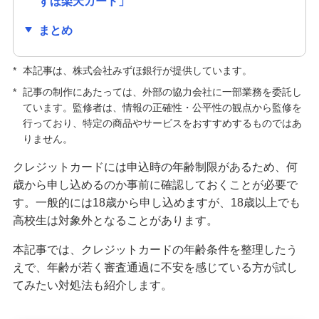
ずほ楽天カード」
クレジットカードの種類はどう選ぶ？主な種類や
まとめ
自分に合う1枚の選び方を紹介
クレジットカードの手数料が発生するのはどんな
*
本記事は、株式会社みずほ銀行が提供しています。
とき？手数料なしで利用する方法も紹介
*
記事の制作にあたっては、外部の協力会社に一部業務を委託し
ています。監修者は、情報の正確性・公平性の観点から監修を
行っており、特定の商品やサービスをおすすめするものではあ
キャッシュカードとクレジットカードの違いは？
役割や使い分ける方法も解説
りません。
クレジットカードには申込時の年齢制限があるため、何
クレジットカードの解約前に確認すること・手続
歳から申し込めるのか事前に確認しておくことが必要で
方法は？メリット・デメリットも解説
す。一般的には18歳から申し込めますが、18歳以上でも
高校生は対象外となることがあります。
クレジットカードの更新時にするべきことは？新
しいカードが届かない原因も解説
本記事では、クレジットカードの年齢条件を整理したう
えで、年齢が若く審査通過に不安を感じている方が試し
クレジットカードの利用限度額はどう決まる？仕
てみたい対処法も紹介します。
組みや確認方法、増やす方法を紹介