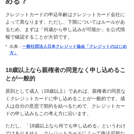
める？
クレジットカードの請求元を調べる方法！明細書
の見方や覚えのない請求への対応も紹介
クレジットカードの申込年齢はクレジットカード会社に
よって異なります。ただし、下限についてはルールがあ
るため、まずは「何歳から申し込みが可能か」を公式情
クレジットカードは何歳から申し込みが可能？審
査に不安なときの対処法も紹介
報で確認することが大切です。
*
出典：
一般社団法人日本クレジット協会「クレジットのはじめ
方」
クレジットカードのタッチ決済を分かりやすく解
説！メリットや使い方のコツも紹介
18歳以上なら親権者の同意なく申し込めるこ
クレジットカード署名欄のサインが必要な理由
とが一般的
は？書き方や廃止についても解説
原則として成人（18歳以上）であれば、親権者の同意な
きっぷをクレジットカードで購入する3つの方法！
くクレジットカードに申し込めることが一般的です。成
メリットと注意点も解説
人は自分の意思で契約を結べるためで、クレジットカー
ドの申し込みもこの考え方に沿います。
クレジットカードを海外で利用すると手数料はど
ただし、「18歳以上なら何でも申し込める」というわけ
のくらいかかる？注意点も紹介
ではありません。クレジットカードによって申込可能な