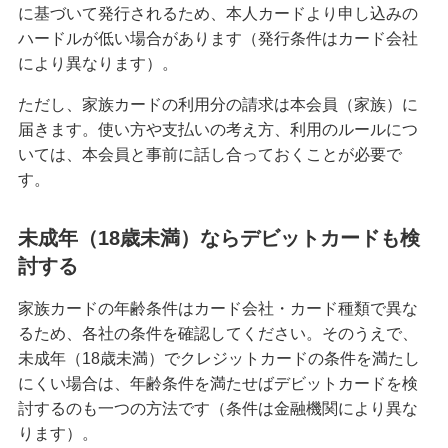
に基づいて発行されるため、本人カードより申し込みの
クレジットカードを英語で言うと？海外旅行で使
ハードルが低い場合があります（発行条件はカード会社
える基本フレーズをまとめて紹介
により異なります）。
ただし、家族カードの利用分の請求は本会員（家族）に
iDとクレジットカードの違いは？ポイント還元率
届きます。使い方や支払いの考え方、利用のルールにつ
を高める方法も紹介
いては、本会員と事前に話し合っておくことが必要で
す。
海外旅行におすすめのクレジットカードとは？選
ぶポイントや注意点を解説
未成年（18歳未満）ならデビットカードも検
高校生はクレジットカードに申し込めない！カー
討する
ドを持つための代替手段と注意点を解説
家族カードの年齢条件はカード会社・カード種類で異な
るため、各社の条件を確認してください。そのうえで、
【初心者必見】クレジットカードのメリットとデ
メリット、利用時の注意点を解説
未成年（18歳未満）でクレジットカードの条件を満たし
にくい場合は、年齢条件を満たせばデビットカードを検
討するのも一つの方法です（条件は金融機関により異な
クレジットカードの暗証番号を変更する方法！手
数料の有無や注意点も解説
ります）。