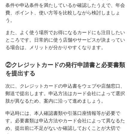
条件や申込条件を満たしているか確認したうえで、年会
クレジットカードを再発行する方法とは？流れや
費、ポイント、使い方等を比較しながら検討しましょ
注意点を解説
う。
また、よく使う場所でお得になるカードにも注目したい
クレジットカードのリボ払いとは？仕組みやメリ
ところです。日常的に使う店舗やサービスが決まってい
ット、注意点を分かりやすく解説
る場合は、メリットが分かりやすくなります。
初めてのクレジットカードはどう選ぶ？申し込み
の手順や注意点も解説
②クレジットカードの発行申請書と必要書類
を提出する
クレジットカードのデメリットとは？安全に利用
するためのポイントを分かりやすく紹介
次に、クレジットカードの申込書をウェブや店舗窓口、
郵送で提出します。申込方法はカード会社によって選択
肢が異なるため、案内に沿って進めましょう。
クレジットカードの在籍確認とは？タイミングや
確認内容、対応方法を解説
申込時には、本人確認書類や引落口座情報等が必要で
す。必要書類は申込方法やカード会社によって異なるた
ナンバーレスのクレジットカードとは？メリット
め、提出前に不足がないか確認しておくことが大切で
やデメリットを解説