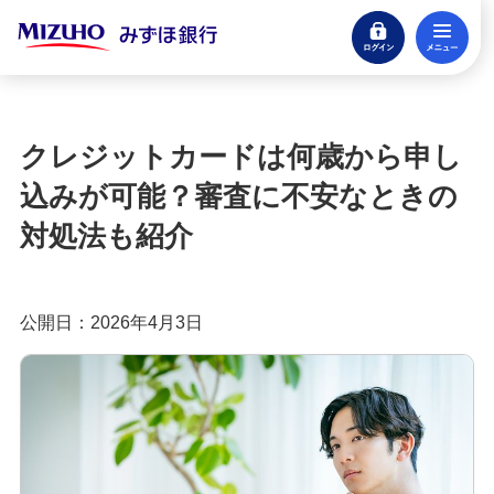
ログイン
メ
みずほ楽天カード（クレジットカード）
閉じる
もっとおトクに！みずほ銀行のクレジットカ
ード活用ガイド
クレジットカードは何歳から申し
クレジットカードとは？種類やメリット・注意
込みが可能？審査に不安なときの
点、審査の流れを分かりやすく解説
対処法も紹介
クレジットカードに付帯する特典とは？種類や選
び方、利用時の注意点を解説
公開日：2026年4月3日
クレジットカードのポイント還元率とは？選び方
や効率良く貯めるコツを紹介
クレジットカードの年会費は？無料・有料のメリ
ットや選び方を分かりやすく解説