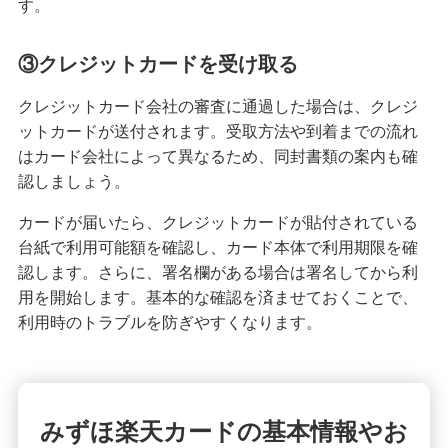
す。
みずほマイレージクラブカード（クレジットカ
③クレジットカードを受け取る
ード）
クレジットカード会社の審査に通過した場合は、クレジ
みずほJCBデビット（デビットカード）
ットカードが送付されます。受取方法や到着までの流れ
はカード会社によって異なるため、同封書類の案内も確
認しましょう。
みずほWallet
カードが届いたら、クレジットカードが貼付されている
台紙で利用可能額を確認し、カード本体で利用期限を確
J-Coin Pay
認します。さらに、署名欄がある場合は署名してから利
用を開始します。基本的な確認を済ませておくことで、
利用時のトラブルを防ぎやすくなります。
その他決済・支払いサービス
みずほダイレクト
みずほ楽天カードの基本情報やお