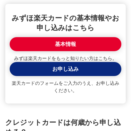
クレジットカードが使えない！よくある原因や解
決策を紹介
みずほ楽天カードの基本情報やお
申し込みはこちら
【クレジットカード初心者向け】使い方や使える
場所、ポイントの貯め方を紹介
基本情報
クレジットカードの住所変更手続を紹介！タイミ
ングや変更しないリスクも解説
みずほ楽天カードをもっと知りたい方はこちら。
お申し込み
クレジットカードで分割払い・あとから分割を利
用する手順は？手数料やメリットも紹介
楽天カードのフォームをご入力のうえ、お申し込み
ください。
2枚目のクレジットカードを持つメリット・デメリ
ットは？選び方や使い分けも解説
クレジットカードの引き落とし日（支払日）はい
クレジットカードは何歳から申し込
つ？締め日との関係や注意点を解説