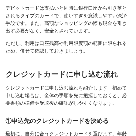
デビットカードは支払いと同時に銀行口座から引き落と
無職でもクレジットカードは作れる？可能なケー
されるタイプのカードで、使いすぎを意識しやすい決済
スや審査に通るためのポイントを解説
手段です。また、高額なショッピングの際も現金を引き
出す必要がなく、安全とされています。
クレジットカードのブラックカードとは？持つ条
件や入手方法を解説
ただし、利用は口座残高や利用限度額の範囲に限られる
ため、併せて確認しておきましょう。
プラチナカードとは？メリット・デメリットや年
収等の条件、申込方法を解説
クレジットカードに申し込む流れ
クレジットカードのキャッシングとは？利用方法
や返済方法、注意点を解説
クレジットカードに申し込む流れを紹介します。初めて
申し込む場合は、全体の手順を先に把握しておくと、必
クレジットカードのおすすめ国際ブランドは？そ
要書類の準備や受取後の確認がしやすくなります。
れぞれの特徴と選び方を解説
①申込先のクレジットカードを決める
大学生もクレジットカードを申し込める！メリッ
トや選び方、おすすめの使い方を解説
最初に、自分に合うクレジットカードを選びます。年齢