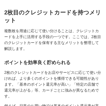
クレジットカードを紛失した！対応方法や再発行
2枚目のクレジットカードを持つメリ
までの手順を解説
ット
クレジットカード決済にはどんなメリットがあ
る？仕組みや注意点も解説
複数枚を用途に応じて使い分けることは、クレジットカ
ードを上手に活用する手段の一つです。ここでは、2枚目
マイルが貯まるクレジットカードとは？選び方や
のクレジットカードを保有する主なメリットを整理して
効率的な貯め方、使い方を解説
解説します。
クレジットカードの支払方法には何がある？1回払
ポイントを効率良く貯められる
いや分割払い等の種類を解説
2枚のクレジットカードをお店やサービスに応じて使い分
クレジットカードは何枚までが良い？2枚以上を持
ければ、より多くのポイントを獲得できる可能性があり
つメリット・デメリット等を解説
ます。「基本のポイント還元率が高い」「特定の店舗で
還元率が上がる」等、カードごとに強みが異なるためで
クレジットカードのゴールドとは？特徴や発行条
す。
件、保有するメリット、選び方を解説
例えば、日常のお買い物では基本のポイント還元率が高