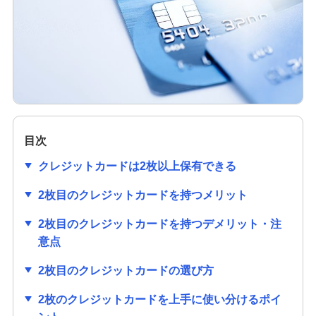
クレジットカードの作り方は？必要なものや初め
ての1枚を選ぶ際のポイントも解説
クレジットカードのセキュリティコードとは？役
割や確認方法、不正利用対策を解説
クレジットカードは学生でも作れる！メリットや
作り方、利用限度額についても解説
目次
クレジットカードは2枚以上保有できる
クレジットカードの審査項目は？時間や必要書
類、落ちる理由を解説
2枚目のクレジットカードを持つメリット
2枚目のクレジットカードを持つデメリット・注
クレジットカードの番号にはどのような意味があ
るの？流出リスクと対策も紹介
意点
2枚目のクレジットカードの選び方
クレジットカードの有効期限はどのくらい？更新
時の手続きも分かりやすく紹介
2枚のクレジットカードを上手に使い分けるポイ