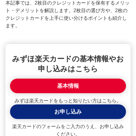
本記事では、2枚目のクレジットカードを保有するメリッ
クレジットカードが使えない！よくある原因や解
ト・デメリットを解説します。2枚目の選び方や、2枚の
決策を紹介
クレジットカードを上手に使い分けるポイントも紹介し
ます。
【クレジットカード初心者向け】使い方や使える
場所、ポイントの貯め方を紹介
クレジットカードの住所変更手続を紹介！タイミ
みずほ楽天カードの基本情報やお
ングや変更しないリスクも解説
申し込みはこちら
クレジットカードで分割払い・あとから分割を利
用する手順は？手数料やメリットも紹介
基本情報
2枚目のクレジットカードを持つメリット・デメリ
みずほ楽天カードをもっと知りたい方はこちら。
ットは？選び方や使い分けも解説
お申し込み
クレジットカードの引き落とし日（支払日）はい
楽天カードのフォームをご入力のうえ、お申し込み
つ？締め日との関係や注意点を解説
ください。