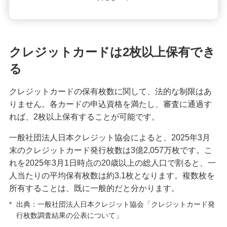
クレジットカードの請求元を調べる方法！明細書
の見方や覚えのない請求への対応も紹介
クレジットカードは2枚以上保有でき
クレジットカードは何歳から申し込みが可能？審
査に不安なときの対処法も紹介
る
クレジットカードのタッチ決済を分かりやすく解
クレジットカードの保有枚数に関して、法的な制限はあ
説！メリットや使い方のコツも紹介
りません。各カードの申込資格を満たし、審査に通過す
れば、2枚以上保有することが可能です。
クレジットカード署名欄のサインが必要な理由
一般社団法人日本クレジット協会によると、2025年3月
は？書き方や廃止についても解説
末のクレジットカード発行枚数は3億2,057万枚です。こ
れを2025年3月1日時点の20歳以上の総人口で割ると、一
きっぷをクレジットカードで購入する3つの方法！
人当たりの平均保有枚数は約3.1枚となります。複数枚を
メリットと注意点も解説
所有することは、既に一般的だと分かります。
クレジットカードを海外で利用すると手数料はど
*
出典：一般社団法人日本クレジット協会「クレジットカード発
のくらいかかる？注意点も紹介
行枚数調査結果の公表について」