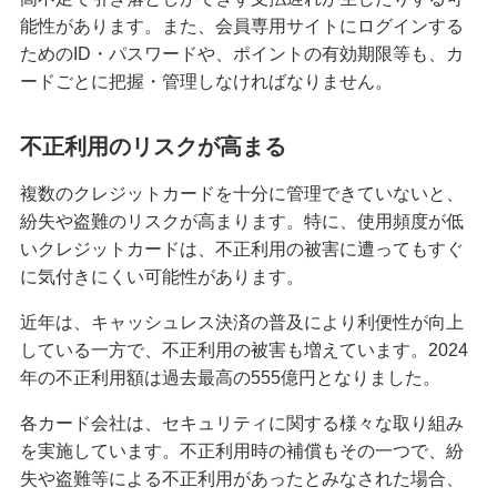
能性があります。また、会員専用サイトにログインする
みずほマイレージクラブカード（クレジットカ
ためのID・パスワードや、ポイントの有効期限等も、カ
ード）
ードごとに把握・管理しなければなりません。
不正利用のリスクが高まる
みずほJCBデビット（デビットカード）
複数のクレジットカードを十分に管理できていないと、
みずほWallet
紛失や盗難のリスクが高まります。特に、使用頻度が低
いクレジットカードは、不正利用の被害に遭ってもすぐ
に気付きにくい可能性があります。
J-Coin Pay
近年は、キャッシュレス決済の普及により利便性が向上
している一方で、不正利用の被害も増えています。2024
その他決済・支払いサービス
年の不正利用額は過去最高の555億円となりました。
各カード会社は、セキュリティに関する様々な取り組み
みずほダイレクト
を実施しています。不正利用時の補償もその一つで、紛
失や盗難等による不正利用があったとみなされた場合、