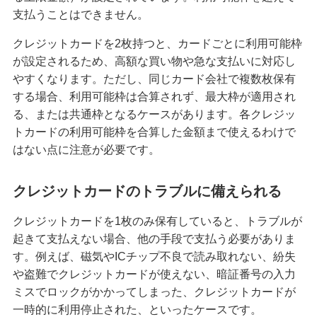
支払うことはできません。
クレジットカードを英語で言うと？海外旅行で使
える基本フレーズをまとめて紹介
クレジットカードを2枚持つと、カードごとに利用可能枠
が設定されるため、高額な買い物や急な支払いに対応し
iDとクレジットカードの違いは？ポイント還元率
やすくなります。ただし、同じカード会社で複数枚保有
を高める方法も紹介
する場合、利用可能枠は合算されず、最大枠が適用され
る、または共通枠となるケースがあります。各クレジッ
海外旅行におすすめのクレジットカードとは？選
トカードの利用可能枠を合算した金額まで使えるわけで
ぶポイントや注意点を解説
はない点に注意が必要です。
高校生はクレジットカードに申し込めない！カー
クレジットカードのトラブルに備えられる
ドを持つための代替手段と注意点を解説
クレジットカードを1枚のみ保有していると、トラブルが
【初心者必見】クレジットカードのメリットとデ
起きて支払えない場合、他の手段で支払う必要がありま
メリット、利用時の注意点を解説
す。例えば、磁気やICチップ不良で読み取れない、紛失
や盗難でクレジットカードが使えない、暗証番号の入力
クレジットカードの暗証番号を変更する方法！手
ミスでロックがかかってしまった、クレジットカードが
数料の有無や注意点も解説
一時的に利用停止された、といったケースです。