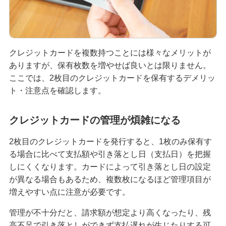
クレジットカードを再発行する方法とは？流れや
注意点を解説
クレジットカードを複数持つことには様々なメリットが
クレジットカードのリボ払いとは？仕組みやメリ
ありますが、保有枚数を増やせば良いとは限りません。
ット、注意点を分かりやすく解説
ここでは、2枚目のクレジットカードを保有するデメリッ
ト・注意点を確認します。
初めてのクレジットカードはどう選ぶ？申し込み
の手順や注意点も解説
クレジットカードの管理が煩雑になる
クレジットカードのデメリットとは？安全に利用
2枚目のクレジットカードを発行すると、1枚のみ保有す
するためのポイントを分かりやすく紹介
る場合に比べて支払額や引き落とし日（支払日）を把握
しにくくなります。カードによって引き落とし日の設定
クレジットカードの在籍確認とは？タイミングや
が異なる場合もあるため、複数枚になるほど管理項目が
確認内容、対応方法を解説
増えやすい点に注意が必要です。
ナンバーレスのクレジットカードとは？メリット
管理が不十分だと、請求額が想定より高くなったり、残
やデメリットを解説
高不足で引き落としができず支払遅れが生じたりする可