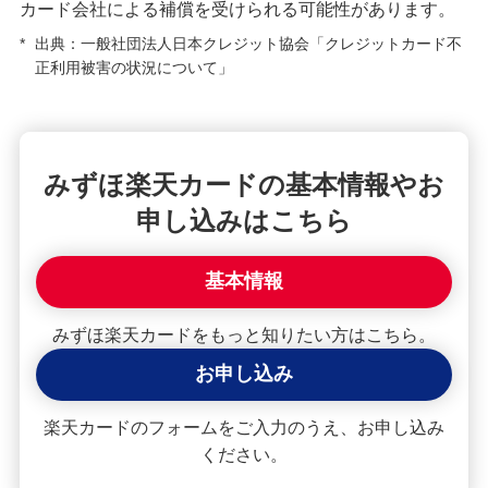
カード会社による補償を受けられる可能性があります。
みずほマイレージクラブ
*
出典：一般社団法人日本クレジット協会「クレジットカード不
正利用被害の状況について」
みずほプレミアムクラブ
ローン
みずほ楽天カードの基本情報やお
住宅ローン・カードローン
申し込みはこちら
貯める・増やす
預金・NISA・資産運用
基本情報
備える
みずほ楽天カードをもっと知りたい方はこちら。
相続・保険
お申し込み
学ぶ・考える
生涯学習
楽天カードのフォームをご入力のうえ、お申し込み
ください。
お客さまサポート