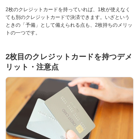
2枚のクレジットカードを持っていれば、1枚が使えなく
無職でもクレジットカードは作れる？可能なケー
ても別のクレジットカードで決済できます。いざという
スや審査に通るためのポイントを解説
ときの「予備」として備えられる点も、2枚持ちのメリッ
トの一つです。
クレジットカードのブラックカードとは？持つ条
件や入手方法を解説
2枚目のクレジットカードを持つデメ
プラチナカードとは？メリット・デメリットや年
収等の条件、申込方法を解説
リット・注意点
クレジットカードのキャッシングとは？利用方法
や返済方法、注意点を解説
クレジットカードのおすすめ国際ブランドは？そ
れぞれの特徴と選び方を解説
大学生もクレジットカードを申し込める！メリッ
トや選び方、おすすめの使い方を解説