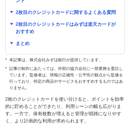
ント
クレジットカードの種類はどう選ぶ？主な種類や
2枚目のクレジットカードに関するよくある質問
自分に合う1枚の選び方を紹介
2枚目のクレジットカードはみずほ楽天カードが
クレジットカードの手数料が発生するのはどんな
おすすめ
とき？手数料なしで利用する方法も紹介
まとめ
キャッシュカードとクレジットカードの違いは？
役割や使い分ける方法も解説
*
本記事は、株式会社みずほ銀行が提供しています。
*
記事の制作にあたっては、外部の協力会社に一部業務を委託し
クレジットカードの解約前に確認すること・手続
ています。監修者は、情報の正確性・公平性の観点から監修を
方法は？メリット・デメリットも解説
行っており、特定の商品やサービスをおすすめするものではあ
りません。
クレジットカードの更新時にするべきことは？新
2枚のクレジットカードを使い分けると、ポイントを効率
しいカードが届かない原因も解説
的に貯めることができたり、利用シーンの幅も広がりま
す。一方で、保有枚数が増えると管理が煩雑になりやす
クレジットカードの利用限度額はどう決まる？仕
く、より計画的な利用が求められます。
組みや確認方法、増やす方法を紹介