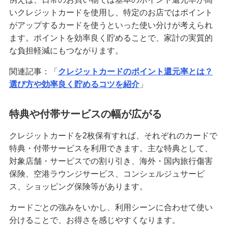
いクレジットカードを使用し、特定のお店ではポイント
クレジットカードのステータスとは？保有する必
がアップするカードを使うといった使い分けが考えられ
要性や役立つシーン、選び方を解説
ます。ポイントを効率良く貯めることで、家計の実質的
な負担軽減にもつながります。
クレジットカードの名義変更のタイミングは？方
法や変更しないリスク等を解説
関連記事：「
クレジットカードのポイント還元率とは？
選び方や効率良く貯めるコツを紹介
」
クレジットカード決済の返金対応とは？手続きの
流れやタイミング、注意点を解説
特典や付帯サービスの幅が広がる
クレジットカードの引き落とし口座を変更する方
クレジットカードを2枚保有すれば、それぞれのカードで
法とは？選び方や注意点も紹介
特典・付帯サービスを利用できます。主な特典として、
対象店舗・サービスでの割り引き、海外・国内旅行傷害
クレジットカードとデビットカードの違いは？メ
保険、空港ラウンジサービス、コンシェルジュサービ
リット・デメリットや使い分け方を解説
ス、ショッピング保険等があります。
クレジットカード決済で領収書は発行できる？代
カードごとの強みをいかし、利用シーンに合わせて使い
わりの書類や注意点も解説
分けることで、お得さを感じやすくなります。