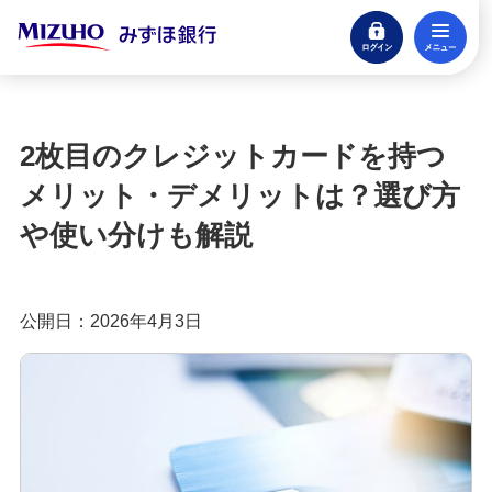
ログイン
メ
みずほ楽天カード（クレジットカード）
閉じる
もっとおトクに！みずほ銀行のクレジットカ
ード活用ガイド
2枚目のクレジットカードを持つ
クレジットカードとは？種類やメリット・注意
メリット・デメリットは？選び方
点、審査の流れを分かりやすく解説
や使い分けも解説
クレジットカードに付帯する特典とは？種類や選
び方、利用時の注意点を解説
公開日：2026年4月3日
クレジットカードのポイント還元率とは？選び方
や効率良く貯めるコツを紹介
クレジットカードの年会費は？無料・有料のメリ
ットや選び方を分かりやすく解説