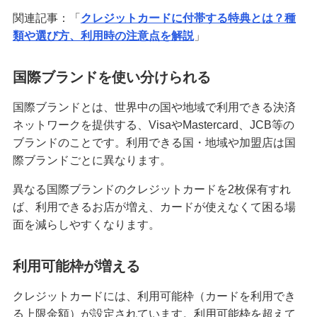
関連記事：「
クレジットカードに付帯する特典とは？種
クレジットカードが作れない原因とは？審査に落
類や選び方、利用時の注意点を解説
」
ちた場合の対処法や代替カードを紹介
国際ブランドを使い分けられる
クレジットカードの3Dセキュアとは？決済方法、
導入のメリットや注意点を解説
国際ブランドとは、世界中の国や地域で利用できる決済
ネットワークを提供する、VisaやMastercard、JCB等の
クレジットカードの家族カードとは？発行条件や
ブランドのことです。利用できる国・地域や加盟店は国
メリット・デメリット等を解説
際ブランドごとに異なります。
クレジットカードの残高不足は1回目でも信用情報
異なる国際ブランドのクレジットカードを2枚保有すれ
に影響する？対処法やリスクを解説
ば、利用できるお店が増え、カードが使えなくて困る場
面を減らしやすくなります。
クレジットカードのランクとは？上げる方法やハ
イクラスのメリット・注意点も解説
利用可能枠が増える
クレジットカード引き落としの時間は？当日入金
クレジットカードには、利用可能枠（カードを利用でき
の注意点や遅れたときの対処法も紹介
る上限金額）が設定されています。利用可能枠を超えて