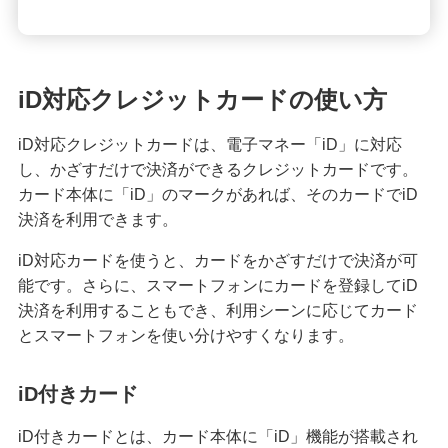
みずほマイレージクラブ
みずほプレミアムクラブ
iD対応クレジットカードの使い方
ローン
iD対応クレジットカードは、電子マネー「iD」に対応
住宅ローン・カードローン
し、かざすだけで決済ができるクレジットカードです。
カード本体に「iD」のマークがあれば、そのカードでiD
貯める・増やす
決済を利用できます。
預金・NISA・資産運用
iD対応カードを使うと、カードをかざすだけで決済が可
能です。さらに、スマートフォンにカードを登録してiD
備える
決済を利用することもでき、利用シーンに応じてカード
相続・保険
とスマートフォンを使い分けやすくなります。
学ぶ・考える
生涯学習
iD付きカード
お客さまサポート
iD付きカードとは、カード本体に「iD」機能が搭載され