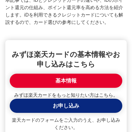
本記事では、iDとクレジットカードの違いや、iDのポイ
ント還元の仕組み、ポイント還元率を高める方法を紹介
クレジットカードが使えない！よくある原因や解
決策を紹介
します。iDを利用できるクレジットカードについても解
説するので、カード選びの参考にしてください。
【クレジットカード初心者向け】使い方や使える
場所、ポイントの貯め方を紹介
クレジットカードの住所変更手続を紹介！タイミ
みずほ楽天カードの基本情報やお
ングや変更しないリスクも解説
申し込みはこちら
クレジットカードで分割払い・あとから分割を利
用する手順は？手数料やメリットも紹介
基本情報
みずほ楽天カードをもっと知りたい方はこちら。
2枚目のクレジットカードを持つメリット・デメリ
ットは？選び方や使い分けも解説
お申し込み
クレジットカードの引き落とし日（支払日）はい
楽天カードのフォームをご入力のうえ、お申し込み
つ？締め日との関係や注意点を解説
ください。