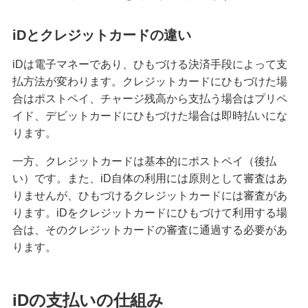
クレジットカードのステータスとは？保有する必
iDとクレジットカードの違い
要性や役立つシーン、選び方を解説
iDは電子マネーであり、ひもづける決済手段によって支
クレジットカードの名義変更のタイミングは？方
払方法が変わります。クレジットカードにひもづけた場
法や変更しないリスク等を解説
合はポストペイ、チャージ残高から支払う場合はプリペ
イド、デビットカードにひもづけた場合は即時払いにな
クレジットカード決済の返金対応とは？手続きの
ります。
流れやタイミング、注意点を解説
一方、クレジットカードは基本的にポストペイ（後払
クレジットカードの引き落とし口座を変更する方
い）です。また、iD自体の利用には原則として審査はあ
法とは？選び方や注意点も紹介
りませんが、ひもづけるクレジットカードには審査があ
ります。iDをクレジットカードにひもづけて利用する場
クレジットカードとデビットカードの違いは？メ
合は、そのクレジットカードの審査に通過する必要があ
リット・デメリットや使い分け方を解説
ります。
クレジットカード決済で領収書は発行できる？代
わりの書類や注意点も解説
iDの支払いの仕組み