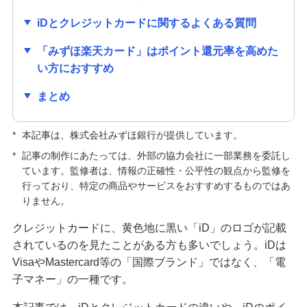
クレジットカードの種類はどう選ぶ？主な種類や
iDとクレジットカードに関するよくある質問
自分に合う1枚の選び方を紹介
「みずほ楽天カード」はポイント還元率を高めた
クレジットカードの手数料が発生するのはどんな
い方におすすめ
とき？手数料なしで利用する方法も紹介
まとめ
キャッシュカードとクレジットカードの違いは？
役割や使い分ける方法も解説
*
本記事は、株式会社みずほ銀行が提供しています。
*
記事の制作にあたっては、外部の協力会社に一部業務を委託し
クレジットカードの解約前に確認すること・手続
ています。監修者は、情報の正確性・公平性の観点から監修を
方法は？メリット・デメリットも解説
行っており、特定の商品やサービスをおすすめするものではあ
りません。
クレジットカードの更新時にするべきことは？新
クレジットカードに、黄色地に黒い「iD」のロゴが記載
しいカードが届かない原因も解説
されているのを見たことがある方も多いでしょう。iDは
VisaやMastercard等の「国際ブランド」ではなく、「電
クレジットカードの利用限度額はどう決まる？仕
子マネー」の一種です。
組みや確認方法、増やす方法を紹介