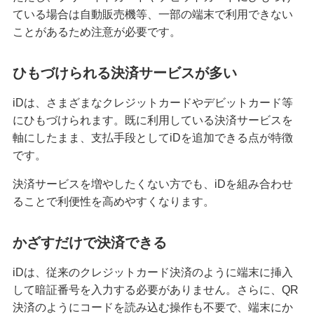
ている場合は自動販売機等、一部の端末で利用できない
クレジットカードを再発行する方法とは？流れや
ことがあるため注意が必要です。
注意点を解説
ひもづけられる決済サービスが多い
クレジットカードのリボ払いとは？仕組みやメリ
ット、注意点を分かりやすく解説
iDは、さまざまなクレジットカードやデビットカード等
にひもづけられます。既に利用している決済サービスを
初めてのクレジットカードはどう選ぶ？申し込み
軸にしたまま、支払手段としてiDを追加できる点が特徴
の手順や注意点も解説
です。
決済サービスを増やしたくない方でも、iDを組み合わせ
クレジットカードのデメリットとは？安全に利用
するためのポイントを分かりやすく紹介
ることで利便性を高めやすくなります。
クレジットカードの在籍確認とは？タイミングや
かざすだけで決済できる
確認内容、対応方法を解説
iDは、従来のクレジットカード決済のように端末に挿入
して暗証番号を入力する必要がありません。さらに、QR
ナンバーレスのクレジットカードとは？メリット
やデメリットを解説
決済のようにコードを読み込む操作も不要で、端末にか