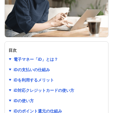
クレジットカードの作り方は？必要なものや初め
ての1枚を選ぶ際のポイントも解説
クレジットカードのセキュリティコードとは？役
割や確認方法、不正利用対策を解説
クレジットカードは学生でも作れる！メリットや
作り方、利用限度額についても解説
目次
電子マネー「iD」とは？
クレジットカードの審査項目は？時間や必要書
類、落ちる理由を解説
iDの支払いの仕組み
iDを利用するメリット
クレジットカードの番号にはどのような意味があ
るの？流出リスクと対策も紹介
iD対応クレジットカードの使い方
クレジットカードの有効期限はどのくらい？更新
iDの使い方
時の手続きも分かりやすく紹介
iDのポイント還元の仕組み