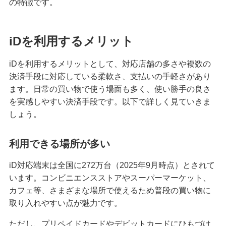
の特徴です。
無職でもクレジットカードは作れる？可能なケー
スや審査に通るためのポイントを解説
iDを利用するメリット
クレジットカードのブラックカードとは？持つ条
iDを利用するメリットとして、対応店舗の多さや複数の
件や入手方法を解説
決済手段に対応している柔軟さ、支払いの手軽さがあり
ます。日常の買い物で使う場面も多く、使い勝手の良さ
プラチナカードとは？メリット・デメリットや年
を実感しやすい決済手段です。以下で詳しく見ていきま
収等の条件、申込方法を解説
しょう。
クレジットカードのキャッシングとは？利用方法
利用できる場所が多い
や返済方法、注意点を解説
iD対応端末は全国に272万台（2025年9月時点）とされて
クレジットカードのおすすめ国際ブランドは？そ
います。コンビニエンスストアやスーパーマーケット、
れぞれの特徴と選び方を解説
カフェ等、さまざまな場所で使えるため普段の買い物に
取り入れやすい点が魅力です。
大学生もクレジットカードを申し込める！メリッ
トや選び方、おすすめの使い方を解説
ただし、プリペイドカードやデビットカードにひもづけ