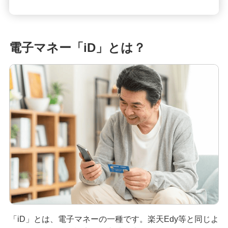
クレジットカードの請求元を調べる方法！明細書
の見方や覚えのない請求への対応も紹介
電子マネー「iD」とは？
クレジットカードは何歳から申し込みが可能？審
査に不安なときの対処法も紹介
クレジットカードのタッチ決済を分かりやすく解
説！メリットや使い方のコツも紹介
クレジットカード署名欄のサインが必要な理由
は？書き方や廃止についても解説
きっぷをクレジットカードで購入する3つの方法！
メリットと注意点も解説
クレジットカードを海外で利用すると手数料はど
のくらいかかる？注意点も紹介
「iD」とは、電子マネーの一種です。楽天Edy等と同じよ