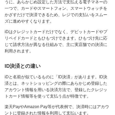
うに、あらかじめ設定した方法で支払える電子マネーの
クレジットカードを紛失した！対応方法や再発行
一つで、カードやスマートフォン、スマートウォッチを
までの手順を解説
かざすだけで決済できるため、レジでの支払いをスムー
ズに進めやすくなります。
クレジットカード決済にはどんなメリットがあ
iDはクレジットカードだけでなく、デビットカードやプ
る？仕組みや注意点も解説
リペイドカードともひもづけできます。ひもづけ先に応
じて請求方法が異なる仕組みで、主に実店舗での決済に
マイルが貯まるクレジットカードとは？選び方や
利用されます。
効率的な貯め方、使い方を解説
ID決済との違い
クレジットカードの支払方法には何がある？1回払
いや分割払い等の種類を解説
iDと名前が似ているものに「ID決済」があります。ID決
済とは、ネットショッピングの際にあらかじめ登録した
クレジットカードは何枚までが良い？2枚以上を持
アカウント情報を用いる決済方法で、登録したクレジッ
つメリット・デメリット等を解説
トカード情報等を使って支払う点が特徴です。
クレジットカードのゴールドとは？特徴や発行条
楽天PayやAmazon Pay等が代表例で、決済時にはアカウ
件、保有するメリット、選び方を解説
ントに登録された情報を利用して支払います。