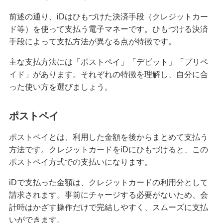
前述の通り、iDはひもづけた決済手段（クレジットカー
クレジットカードが作れない原因とは？審査に落
ちた場合の対処法や代替カードを紹介
ド等）を使って支払う電子マネーです。ひもづける決済
手段によって支払方法が異なる点が特徴です。
クレジットカードの3Dセキュアとは？決済方法、
主な支払方法には「ポストペイ」「デビット」「プリペ
導入のメリットや注意点を解説
イド」があります。それぞれの特徴を理解し、自分に合
った使い方を選びましょう。
クレジットカードの家族カードとは？発行条件や
メリット・デメリット等を解説
ポストペイ
クレジットカードの残高不足は1回目でも信用情報
ポストペイとは、利用した金額を後からまとめて支払う
に影響する？対処法やリスクを解説
方法です。クレジットカードをiDにひもづけると、この
ポストペイ方式での支払いになります。
クレジットカードのランクとは？上げる方法やハ
イクラスのメリット・注意点も解説
iDで支払った金額は、クレジットカードの利用分として
請求されます。事前にチャージする必要がないため、会
クレジットカード引き落としの時間は？当日入金
計時はかざす操作だけで完結しやすく、スムーズに支払
の注意点や遅れたときの対処法も紹介
いができます。