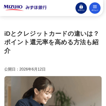
ログイン
メ
みずほ楽天カード（クレジットカード）
閉じる
もっとおトクに！みずほ銀行のクレジットカ
ード活用ガイド
iDとクレジットカードの違いは？
クレジットカードとは？種類やメリット・注意
ポイント還元率を高める方法も紹
点、審査の流れを分かりやすく解説
介
クレジットカードに付帯する特典とは？種類や選
び方、利用時の注意点を解説
公開日：2026年6月12日
クレジットカードのポイント還元率とは？選び方
や効率良く貯めるコツを紹介
クレジットカードの年会費は？無料・有料のメリ
ットや選び方を分かりやすく解説