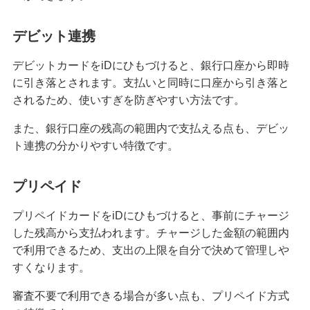
クレジットカードを英語で言うと？海外旅行で使
デビット連携
える基本フレーズをまとめて紹介
デビットカードをiDにひもづけると、銀行口座から即時
iDとクレジットカードの違いは？ポイント還元率
に引き落とされます。支払いと同時に口座から引き落と
を高める方法も紹介
されるため、使いすぎを防ぎやすい方法です。
また、銀行口座の残高の範囲内で支払える点も、デビッ
海外旅行におすすめのクレジットカードとは？選
ぶポイントや注意点を解説
ト連携の分かりやすい特徴です。
高校生はクレジットカードに申し込めない！カー
プリペイド
ドを持つための代替手段と注意点を解説
プリペイドカードをiDにひもづけると、事前にチャージ
した残高から支払われます。チャージした金額の範囲内
【初心者必見】クレジットカードのメリットとデ
メリット、利用時の注意点を解説
で利用できるため、支出の上限を自分で決めて管理しや
すくなります。
クレジットカードの暗証番号を変更する方法！手
審査不要で利用できる場合が多い点も、プリペイド方式
数料の有無や注意点も解説