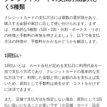
く5種類
クレジットカードの請求元を調べる方法！明細書
の見方や覚えのない請求への対応も紹介
クレジットカードの支払方法には複数の選択肢があり、
購入する金額や家計に応じて使い分けられます。まず
クレジットカードは何歳から申し込みが可能？審
査に不安なときの対処法も紹介
は、代表的な5種類（1回・2回・分割・ボーナス・リボ）
の特徴と手数料の有無を押さえましょう。以下で各支払
方法の特徴や、手数料がかかるかどうかを解説します。
クレジットカードのタッチ決済を分かりやすく解
説！メリットや使い方のコツも紹介
1回払い
クレジットカード署名欄のサインが必要な理由
は？書き方や廃止についても解説
1回払いとは、カード会社が定める支払日に利用代金を一
括で支払う方式であり、クレジットカードの基本的な支
払方法です。利用した金額と同じ金額のみを支払えば良
きっぷをクレジットカードで購入する3つの方法！
メリットと注意点も解説
いため、原則として手数料は発生せず、コストをかけず
に決済できます。
クレジットカードを海外で利用すると手数料はど
また、店舗で支払方法を指定しない場合、原則として1回
のくらいかかる？注意点も紹介
払い扱いになることが多いです（※店舗・カード・設定