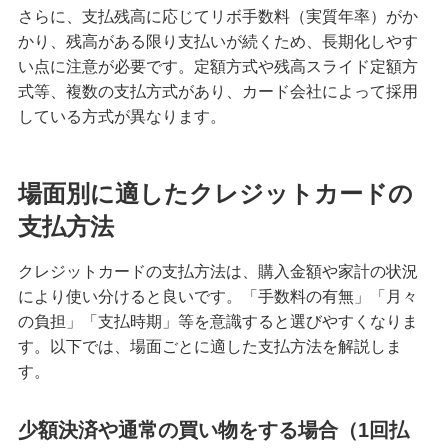
さらに、支払残高に応じてリボ手数料（実質年率）がか
クレジットカードを英語で言うと？海外旅行で使
かり、残高がある限り支払いが続くため、長期化しやす
える基本フレーズをまとめて紹介
い点に注意が必要です。定額方式や残高スライド定額方
式等、複数の支払方式があり、カード会社によって採用
iDとクレジットカードの違いは？ポイント還元率
している方式が異なります。
を高める方法も紹介
海外旅行におすすめのクレジットカードとは？選
場面別に適したクレジットカードの
ぶポイントや注意点を解説
支払方法
高校生はクレジットカードに申し込めない！カー
クレジットカードの支払方法は、購入金額や家計の状況
ドを持つための代替手段と注意点を解説
により使い分けると良いです。「手数料の有無」「月々
の負担」「支払時期」等を意識すると選びやすくなりま
【初心者必見】クレジットカードのメリットとデ
す。以下では、場面ごとに適した支払方法を解説しま
メリット、利用時の注意点を解説
す。
クレジットカードの暗証番号を変更する方法！手
少額決済や通常の買い物をする場合（1回払
数料の有無や注意点も解説