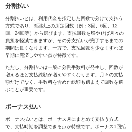
分割払い
クレジットカードのステータスとは？保有する必
要性や役立つシーン、選び方を解説
分割払いとは、利用代金を指定した回数で分けて支払う
方式であり、3回以上の所定回数（例：3回、6回、12
クレジットカードの名義変更のタイミングは？方
回、24回等）から選びます。支払回数を増やせば月々の
法や変更しないリスク等を解説
負担を軽減できますが、その分支払いが完了するまでの
期間は長くなります。一方で、支払回数を少なくすれば
クレジットカード決済の返金対応とは？手続きの
早期に完済しやすい点が特徴です。
流れやタイミング、注意点を解説
ただし、分割払いは一般に分割手数料が発生し、回数が
増えるほど支払総額が増えやすくなります。月々の支払
クレジットカードの引き落とし口座を変更する方
法とは？選び方や注意点も紹介
額だけでなく、手数料を含めた総額も踏まえて回数を選
ぶことが重要です。
クレジットカードとデビットカードの違いは？メ
リット・デメリットや使い分け方を解説
ボーナス払い
ボーナス払いとは、ボーナス月にまとめて支払う方式
クレジットカード決済で領収書は発行できる？代
わりの書類や注意点も解説
で、支払時期を調整できる点が特徴です。ボーナス1回払