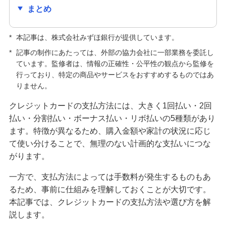
まとめ
クレジットカードの種類はどう選ぶ？主な種類や
自分に合う1枚の選び方を紹介
*
本記事は、株式会社みずほ銀行が提供しています。
クレジットカードの手数料が発生するのはどんな
*
記事の制作にあたっては、外部の協力会社に一部業務を委託し
とき？手数料なしで利用する方法も紹介
ています。監修者は、情報の正確性・公平性の観点から監修を
行っており、特定の商品やサービスをおすすめするものではあ
りません。
キャッシュカードとクレジットカードの違いは？
役割や使い分ける方法も解説
クレジットカードの支払方法には、大きく1回払い・2回
払い・分割払い・ボーナス払い・リボ払いの5種類があり
クレジットカードの解約前に確認すること・手続
ます。特徴が異なるため、購入金額や家計の状況に応じ
方法は？メリット・デメリットも解説
て使い分けることで、無理のない計画的な支払いにつな
がります。
クレジットカードの更新時にするべきことは？新
しいカードが届かない原因も解説
一方で、支払方法によっては手数料が発生するものもあ
るため、事前に仕組みを理解しておくことが大切です。
クレジットカードの利用限度額はどう決まる？仕
本記事では、クレジットカードの支払方法や選び方を解
組みや確認方法、増やす方法を紹介
説します。