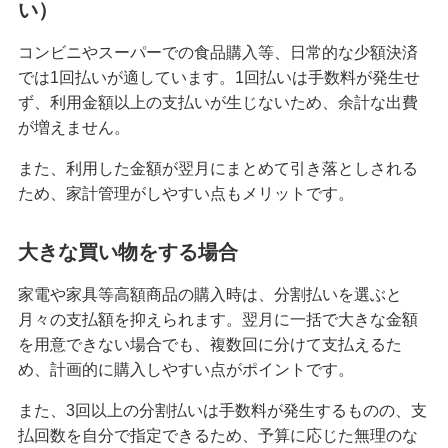
い）
無職でもクレジットカードは作れる？可能なケー
コンビニやスーパーでの食品購入等、日常的な少額決済
スや審査に通るためのポイントを解説
では1回払いが適しています。1回払いは手数料が発生せ
ず、利用金額以上の支払いが生じないため、余計な出費
クレジットカードのブラックカードとは？持つ条
が増えません。
件や入手方法を解説
また、利用した金額が翌月にまとめて引き落としされる
プラチナカードとは？メリット・デメリットや年
ため、家計管理がしやすい点もメリットです。
収等の条件、申込方法を解説
大きな買い物をする場合
クレジットカードのキャッシングとは？利用方法
や返済方法、注意点を解説
家電や家具等高額商品の購入時は、分割払いを選ぶと
月々の支払額を抑えられます。翌月に一括で大きな金額
クレジットカードのおすすめ国際ブランドは？そ
を用意できない場合でも、複数回に分けて支払えるた
れぞれの特徴と選び方を解説
め、計画的に購入しやすい点がポイントです。
また、3回以上の分割払いは手数料が発生するものの、支
大学生もクレジットカードを申し込める！メリッ
トや選び方、おすすめの使い方を解説
払回数を自分で指定できるため、予算に応じた無理のな