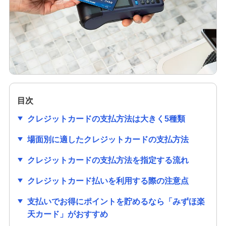
クレジットカードの作り方は？必要なものや初め
ての1枚を選ぶ際のポイントも解説
クレジットカードのセキュリティコードとは？役
割や確認方法、不正利用対策を解説
クレジットカードは学生でも作れる！メリットや
作り方、利用限度額についても解説
目次
クレジットカードの支払方法は大きく5種類
クレジットカードの審査項目は？時間や必要書
類、落ちる理由を解説
場面別に適したクレジットカードの支払方法
クレジットカードの支払方法を指定する流れ
クレジットカードの番号にはどのような意味があ
るの？流出リスクと対策も紹介
クレジットカード払いを利用する際の注意点
クレジットカードの有効期限はどのくらい？更新
支払いでお得にポイントを貯めるなら「みずほ楽
時の手続きも分かりやすく紹介
天カード」がおすすめ