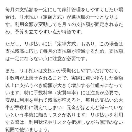
毎月の支払額を一定にして家計管理をしやすくしたい場
みずほマイレージクラブカード（クレジットカ
合は、リボ払い（定額方式）が選択肢の一つとなりま
ード）
す。利用金額が変動しても月々の支払額が固定されるた
め、予算を立てやすい点が特徴です。
みずほJCBデビット（デビットカード）
ただし、リボ払いには「定率方式」もあり、この場合は
支払残高に応じて毎月の支払額が増減するため、支払額
みずほWallet
は一定にならない点に注意が必要です。
また、リボ払いは支払いが長期化しやすいだけでなく、
J-Coin Pay
手数料が上乗せされることで、実際に買い物をした金額
以上に支払うべき総額が大きく増加する仕組みになって
います。特に手数料率（実質年率）には注意が必要で、
その他決済・支払いサービス
安易に利用を重ねて残高が増えると、毎月の支払いの大
半が手数料に消えてしまい、元金がほとんど減っていな
いという事態に陥るリスクがあります。リボ払いを利用
みずほダイレクト
する際は、利用状況やリスクを把握しながら無理のない
範囲で使いましょう。