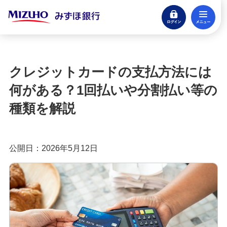
ログイン
メ
みずほ楽天カード（クレジットカード）
閉じる
もっとおトクに！みずほ銀行のクレジットカ
ード活用ガイド
クレジットカードの支払方法には
クレジットカードとは？種類やメリット・注意
何がある？1回払いや分割払い等の
点、審査の流れを分かりやすく解説
種類を解説
クレジットカードに付帯する特典とは？種類や選
び方、利用時の注意点を解説
公開日：2026年5月12日
クレジットカードのポイント還元率とは？選び方
や効率良く貯めるコツを紹介
クレジットカードの年会費は？無料・有料のメリ
ットや選び方を分かりやすく解説