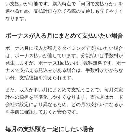
い支払いが可能です。購入時点で「何回で支払うか」を
選べるため、支払計画を立てる際の見通しも立てやすく
クレジットカードを再発行する方法とは？流れや
注意点を解説
なります。
クレジットカードのリボ払いとは？仕組みやメリ
ボーナスが入る月にまとめて支払いたい場合
ット、注意点を分かりやすく解説
ボーナス月に収入が増えるタイミングで支払いたい場合
は、ボーナス払いが適しています。分割払いは手数料が
初めてのクレジットカードはどう選ぶ？申し込み
の手順や注意点も解説
発生しますが、ボーナス1回払いは手数料無料です。ボー
ナスで支払える見込みがある場合は、手数料がかからな
い分、支払総額を抑えられます。
クレジットカードのデメリットとは？安全に利用
するためのポイントを分かりやすく紹介
また、収入が多い月にまとめて支払うことで、毎月の家
計への負担を平準化しやすくなります。支払月はカード
クレジットカードの在籍確認とは？タイミングや
会社の設定により異なるため、どの月の支払いになるか
確認内容、対応方法を解説
を事前に確認しておくと安心です。
ナンバーレスのクレジットカードとは？メリット
やデメリットを解説
毎月の支払額を一定にしたい場合