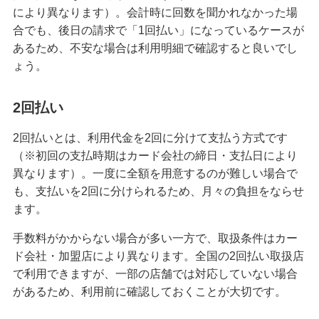
により異なります）。会計時に回数を聞かれなかった場
クレジットカードを紛失した！対応方法や再発行
合でも、後日の請求で「1回払い」になっているケースが
までの手順を解説
あるため、不安な場合は利用明細で確認すると良いでし
ょう。
クレジットカード決済にはどんなメリットがあ
る？仕組みや注意点も解説
2回払い
マイルが貯まるクレジットカードとは？選び方や
2回払いとは、利用代金を2回に分けて支払う方式です
効率的な貯め方、使い方を解説
（※初回の支払時期はカード会社の締日・支払日により
異なります）。一度に全額を用意するのが難しい場合で
クレジットカードの支払方法には何がある？1回払
も、支払いを2回に分けられるため、月々の負担をならせ
いや分割払い等の種類を解説
ます。
クレジットカードは何枚までが良い？2枚以上を持
手数料がかからない場合が多い一方で、取扱条件はカー
つメリット・デメリット等を解説
ド会社・加盟店により異なります。全国の2回払い取扱店
で利用できますが、一部の店舗では対応していない場合
クレジットカードのゴールドとは？特徴や発行条
があるため、利用前に確認しておくことが大切です。
件、保有するメリット、選び方を解説