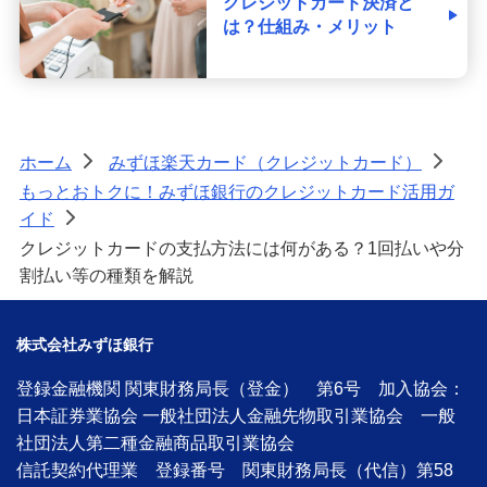
クレジットカード決済と
は？仕組み・メリット
ホーム
みずほ楽天カード（クレジットカード）
>
>
もっとおトクに！みずほ銀行のクレジットカード活用ガ
イド
>
クレジットカードの支払方法には何がある？1回払いや分
割払い等の種類を解説
株式会社みずほ銀行
登録金融機関 関東財務局長（登金） 第6号 加入協会：
日本証券業協会 一般社団法人金融先物取引業協会 一般
社団法人第二種金融商品取引業協会
信託契約代理業 登録番号 関東財務局長（代信）第58