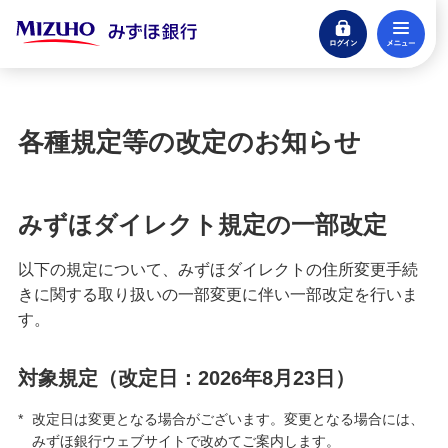
ログイン
メ
閉じる
宝くじ
ログイン
各種規定等の改定のお知らせ
口座開設
来店不要・スマホで完結
みずほダイレクト規定の一部改定
支払う・つかう
クレジットカード・デビット
以下の規定について、みずほダイレクトの住所変更手続
きに関する取り扱いの一部変更に伴い一部改定を行いま
ローン
す。
住宅ローン・カードローン
対象規定（改定日：2026年8月23日）
貯める・増やす
預金・NISA・資産運用
*
改定日は変更となる場合がございます。変更となる場合には、
みずほ銀行ウェブサイトで改めてご案内します。