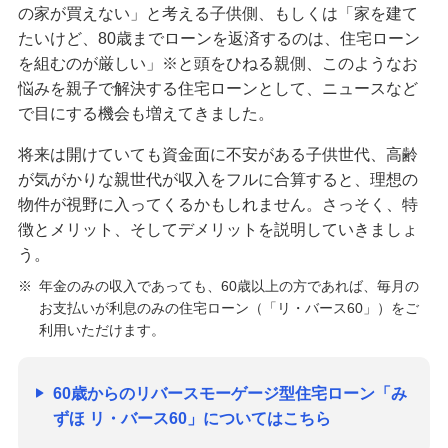
の家が買えない」と考える子供側、もしくは「家を建て
学ぶ・考える
たいけど、80歳までローンを返済するのは、住宅ローン
生涯学習
を組むのが厳しい」※と頭をひねる親側、このようなお
悩みを親子で解決する住宅ローンとして、ニュースなど
お客さまサポート
で目にする機会も増えてきました。
困ったときは・よくあるご質問
将来は開けていても資金面に不安がある子供世代、高齢
が気がかりな親世代が収入をフルに合算すると、理想の
みずほ銀行について
物件が視野に入ってくるかもしれません。さっそく、特
徴とメリット、そしてデメリットを説明していきましょ
う。
※
年金のみの収入であっても、60歳以上の方であれば、毎月の
お支払いが利息のみの住宅ローン（「リ・バース60」）をご
利用いただけます。
60歳からのリバースモーゲージ型住宅ローン「み
ずほ リ・バース60」についてはこちら