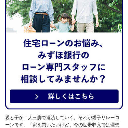
ご利用中のお客さま
申込ボードログイン
ご検討中のお客さま
住宅ローン申込（新規）
住宅ローン申込（借換）
カードローン申込（口座あり）
カードローン申込（口座なし）
貯める・増やす
預金・NISA・資産運用
備える
親と子が二人三脚で返済していく。それが親子リレーロ
相続・保険
ーンです。「家を買いたいけど、今の世帯収入では理想