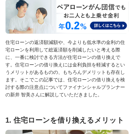
ご利用中のお客さま
申込ボードログイン
ご検討中のお客さま
住宅ローン申込（新規）
住宅ローンの返済額減額や、今よりも低水準の金利の住
住宅ローン申込（借換）
宅ローンを利用して総返済額を削減したいと考える際
に、一番に検討できる方法が住宅ローンの借り換えで
カードローン申込（口座あり）
す。住宅ローンの借り換えには金利負担を軽減するとい
うメリットがあるものの、もちろんデメリットも存在し
カードローン申込（口座なし）
ます。そこでこの記事では、住宅ローンの借り換えを検
討する際の注意点についてファイナンシャルプランナー
の新井 智美さんに解説していただきました。
貯める・増やす
預金・NISA・資産運用
1. 住宅ローンを借り換えるメリット
備える
相続・保険