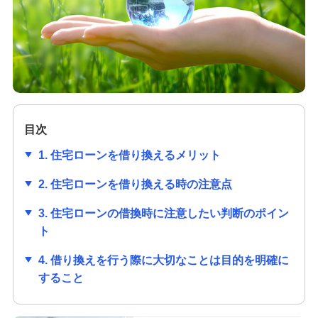
みずほ信用保証株式会社が行う保証業務につ
いて
カードローン
みずほ リ・バース60
目次
1. 住宅ローンを借り換えるメリット
多目的ローン
2. 住宅ローンを借り換える時の注意点
3. 住宅ローンの借換時に注意したい判断のポイン
教育ローン
ト
4. 借り換えを行う際に大切なことは目的を明確に
リフォームローン
すること