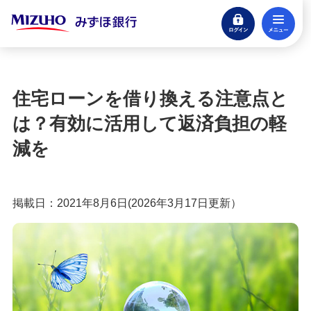
ログイン
メ
住宅ローンのよくあるご質問
閉じる
記事一覧
住宅ローンを借り換える注意点と
ライフプラン・家族の記事一覧
は？
有効に活用して返済負担の軽
住宅ローンのお役立ち情報の記事一覧
減を
返済方法紹介の記事一覧
掲載日：2021年8月6日(2026年3月17日更新）
お借換の記事一覧
住宅ローンのご相談・お問い合わせ
住宅ローン（借り換え）