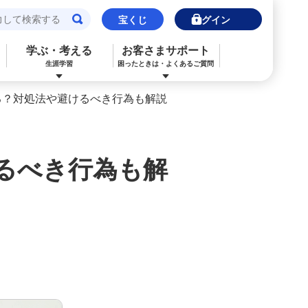
宝くじ
ログイン
学ぶ・考える
お客さまサポート
生涯学習
困ったときは・よくあるご質問
る？対処法や避けるべき行為も解説
閉じる
閉じる
閉じる
閉じる
閉じる
閉じる
みずほJCBデビット（デビットカード）
ご利用中のお客さま
ご検討中のお客さま
ご検討中のお客さま
ご検討中のお客さま
詳しく知りたいときは
るべき行為も解
申込ボードログイン
NISA・投資信託申込
保険の見直し
ライフデザイン・ナビゲーション
よくあるご質問
その他決済・支払いサービス
iDeCo申込
ライフデザイン・ナビゲーション
個人のお客さま向けコンサルティング
ご検討中のお客さま
ライフデザイン・ナビゲーション
医療保険
住宅ローン申込（新規）
みずほプレミアムクラブ
みずほ銀行オンライン相談
年金保険
住宅ローン申込（借換）
来店予約（ご相談）
来店予約（ご相談）
カードローン申込（口座あり）