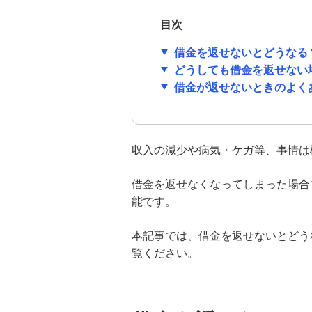
目次
カードローンのメリット・デメリッ
トは？知っておきたいポイントや注
意点も解説
借金を返せないとどうなる
どうしても借金を返せない
借金が返せないときのよく
カードローンの在籍確認とは？なし
にできない理由やスムーズに完了す
る方法を解説
収入の減少や病気・ケガ等、事情は
カードローンの利用限度額と年収の
関係は？決まり方や増額方法も解説
借金を返せなくなってしまった場合
能です。
利息とは？利子・金利との違いと計
算方法を分かりやすく解説
本記事では、借金を返せないとどう
覧ください。
カードローンとは？メリットやデメ
リット、申込方法を分かりやすく解
説