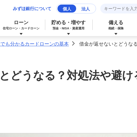
みずほ銀行について
個人
法人
ローン
貯める・増やす
備える
住宅ローン・カードローン
預金・NISA・資産運用
相続・保険
てでも分かるカードローンの基本
借金が返せないとどうな
>
みずほマイレージクラブカード（クレジ
カードローン
NISA：ニーサ（少額投資非課税制度）
保険
資産形成サポート
ットカード）
とどうなる？対処法や避け
多目的ローン
投資信託
J-Coin Pay
みずほグローバル口座（マルチカレンシ
リフォームローン
みずほマイレージクラブ
ー口座）
個人向け国債