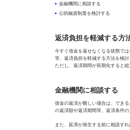
金融機関に相談する
公的融資制度を検討する
入院費用が払えないときのリスクと
対処法｜利用できる公的制度も紹介
返済負担を軽減する方
キャッシングリボのメリット・注意
点は？仕組みやショッピングリボと
の違いも解説
今すぐ借金を返せなくなる状態では
等、返済負担を軽減する方法を検討
不動産担保ローンのメリット・デメ
ただし、返済期間が長期化すると総
リットとは？利用を検討できるケー
スも紹介
金融機関に相談する
カードローンの借入残高とは？確認
方法や早く残高を減らす方法を解説
借金の返済が難しい場合は、できる
の返済額や返済期間等、返済条件の
カードローンは複数申込可能？デメ
リットと総量規制や審査等の注意点
を解説
また、延滞が発生する前に相談すれ