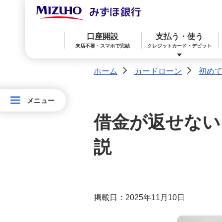
お申込方法
口座開設
支払う・使う
お借入方法
来店不要・スマホで完結
クレジットカード・デビット
ホーム
カードローン
初め
ご返済方法
>
>
メニュー
「給与受取口座」の変更でカードロー
メニュー
みずほ楽天カード（クレジットカード）
住宅ローン
預金
相続・承継・資産管理
おかねアカデミー
困ったときは
カ
ンをもっとオトクに！
借金が返せない
ー
商品詳細
みずほWallet
みずほ リ・バース60
iDeCo：イデコ（個人型確定拠出年金）
ド
説
ロ
カードローン規定集
ー
みずほダイレクト
教育ローン
外貨預金
ン
遅延損害金利率の適用開始について
掲載日：2025年11月10日
オンライン金融商品仲介サービス
初めてでも分かるカードローン