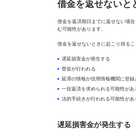
借金を返せないと
無担保ローンとは？種類・特徴やメ
リット・デメリットを分かりやすく
解説
借金を返済期日までに返せない場合
む可能性があります。
キャッシングとは？カードローンと
の違いを比較して分かりやすく解説
借金を返せないときに起こり得るこ
お金を借りたいときに使える方法と
遅延損害金が発生する
は？検討したい方法や注意点を解説
督促が行われる
延滞の情報が信用情報機関に登録
100万円を借りる方法は？必要な年
収や利息シミュレーションも紹介
一括返済を求められる可能性があ
法的手続きが行われる可能性があ
クレジットカードのキャッシング枠
とカードローンは何が違う？使い分
け方も紹介
遅延損害金が発生する
リボ払いとは？仕組みや返済方式、