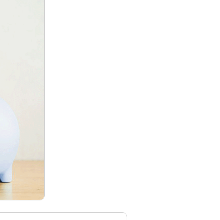
資産形成・資産運用セミナー
カードローン申込（口座なし）