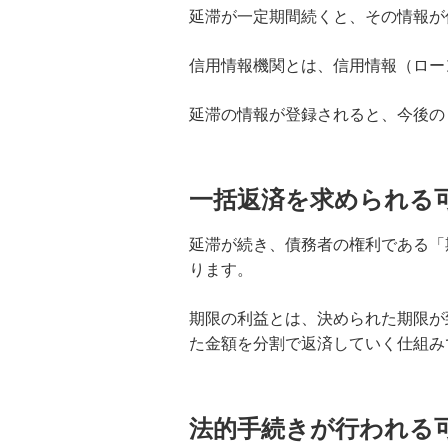
延滞が一定期間続くと、その情報が
クレジットカードのショッピング枠
の現金化は違法？違法性・リスクと
信用情報機関とは、信用情報（ロー
お金が必要なときの対処法
延滞の情報が登録されると、今後の
おまとめローンとは？メリット・デ
メリットや審査、おすすめの方の特
徴を解説
一括返済を求められる
お金が欲しいときの対処法とは？稼
延滞が続き、債務者の権利である「
ぐ・借りる方法や注意したいポイン
ります。
トも解説
期限の利益とは、決められた期限が
カードローン借換のメリットとは？
た金額を分割で返済していく仕組み
検討できるケースや注意点を解説
携帯代・スマホ代が払えないと何が
起きる？リスクと対処法を解説
法的手続きが行われる