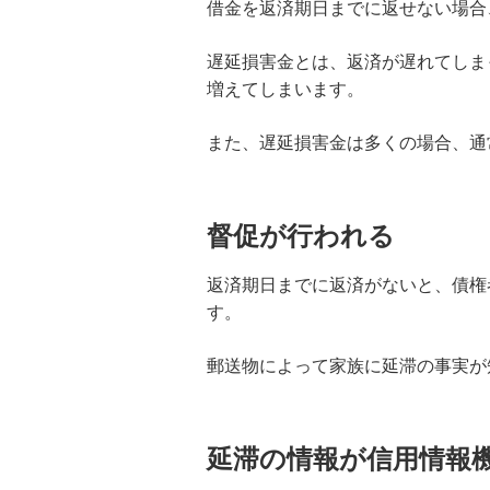
分割払いとの違いを分かりやすく解
借金を返済期日までに返せない場合
説
遅延損害金とは、返済が遅れてしま
お金がないときはどうする？対処法
増えてしまいます。
と注意点を解説
また、遅延損害金は多くの場合、通
借入とは？知っておきたい基礎知識
や個人向けの借入先、注意点を解説
督促が行われる
今すぐお金が必要！すぐに借りられ
る方法や借りる以外の対処法、避け
返済期日までに返済がないと、債権
るべき方法を解説
す。
個人融資にはどんな種類がある？選
郵送物によって家族に延滞の事実が
び方や流れ、危険な借入方法も解説
ノンバンクとはどんな金融機関？銀
延滞の情報が信用情報
行の違いと向いている人を分かりや
すく解説