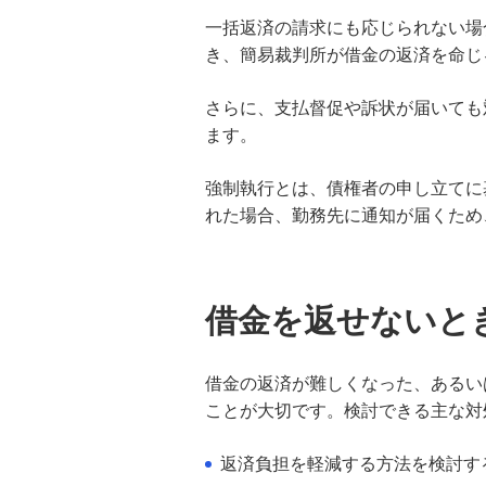
一括返済の請求にも応じられない場
消費者金融カードローンとは？特徴
や銀行カードローンとの違い、注意
き、簡易裁判所が借金の返済を命じ
点を解説
さらに、支払督促や訴状が届いても
借金返済にはコツがある？効率よく
ます。
お金を返すためのポイントを分かり
やすく解説
強制執行とは、債権者の申し立てに
れた場合、勤務先に通知が届くため
借金にはどんな種類がある？返済困
難にならないための注意点や相談先
も紹介
借金を返せないと
個人事業主が融資審査を相談しやす
い銀行とは？他の資金調達方法や注
意点も紹介
借金の返済が難しくなった、あるい
ことが大切です。検討できる主な対
融資とは？個人が利用できる種類や
選ぶポイント、注意点を分かりやす
返済負担を軽減する方法を検討す
く解説