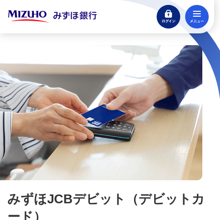
口座開設
ログイン
メ
来店不要・スマホで完結
閉じる
支払う・つかう
クレジットカード・デビット
みずほ楽天カード（クレジットカード）
みずほマイレージクラブカード（クレジットカ
ード）
みずほJCBデビット（デビットカード）
みずほJCBデビットの特長
みずほJCBデビット（デビットカ
ード）
みずほJCBデビットの使い方