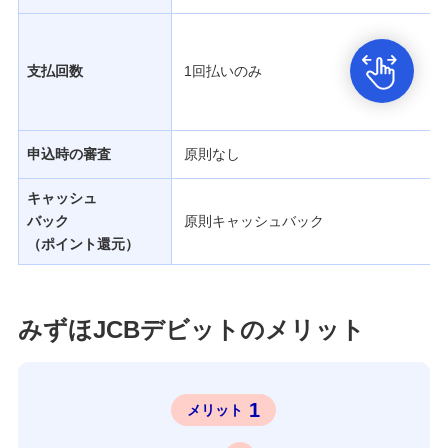
生涯学習
お客さまサポート
支払回数
1回払いのみ
困ったときは・よくあるご質問
みずほ銀行について
申込時の審査
原則なし
キャッシュ
バック
原則キャッシュバック
（ポイント還元）
みずほJCBデビットのメリット
1
メリット