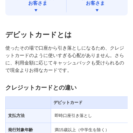
お客さま
お客さま
みずほダイレクト
みずほマイレージクラブ
デビットカードとは
みずほプレミアムクラブ
使ったその場で口座から引き落としになるため、クレジ
ットカードのように使いすぎる心配がありません。さら
に、利用金額に応じてキャッシュバックも受けられるの
ローン
で現金よりお得なカードです。
住宅ローン・カードローン
クレジットカードとの違い
貯める・増やす
預金・NISA・資産運用
デビットカード
備える
支払方法
即時口座引き落とし
相続・保険
発行対象年齢
満15歳以上（中学生を除く）
学ぶ・考える