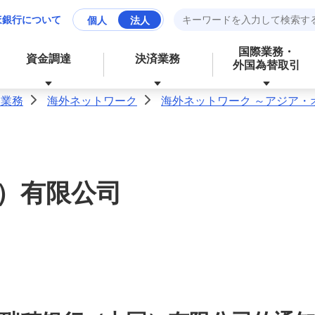
ほ銀行について
個人
法人
国際業務・
資金調達
決済業務
外国為替取引
際業務
海外ネットワーク
海外ネットワーク ～アジア・
>
>
資産運用
財務、ローンなど、お金に関する
成長分野の支援
資金管理業務の効率化
サービス
）有限公司
経営・事業支援
外為業務の効率化
外国為替取引
その他業務の効率化