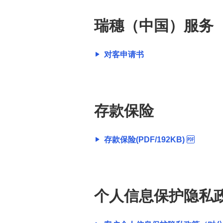
のお客さま）
瑞穗（中国）服务
取引時確認について(法人のお客
さま)
对客申请书
ITソリューション
存款保险
存款保险(PDF/192KB)
个人信息保护隐私