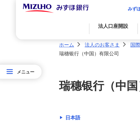
みず
法人口座開設
法人口座開設
ホーム
法人のお客さま
国
>
>
M's Palette（エムズパレット）
瑞穗银行（中国）有限公司
資金調達
決済業務
国際業務
経営・事業支援
外国為替取引
資金調達
決済サービス
アドバイス・コンサルティングに関する
メニュー
メニュー
金融プロダクツを活用したファイナンス
法人決済基本サービス
法
サービス
瑞穗银行（中国
人
資金調達に関する支援
決済サービス
自社システムとの連携による効率化
の
経営・事業支援
お
国際業務
客
日本語
入金管理業務の効率化
国際業務
さ
サステナブルプロダクツ
ま