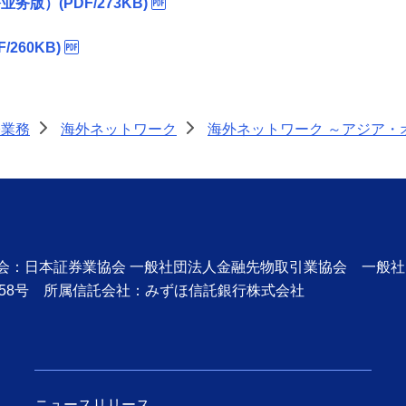
版）(PDF/273KB)
260KB)
際業務
海外ネットワーク
海外ネットワーク ～アジア・
>
>
協会：日本証券業協会 一般社団法人金融先物取引業協会 一般
58号 所属信託会社：みずほ信託銀行株式会社
ニュースリリース