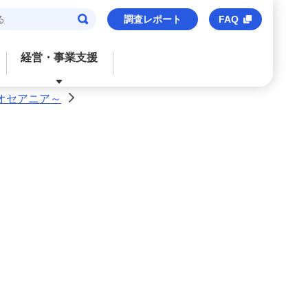
調査レポート
FAQ
経営・事業支援
オセアニア～
>
閉じる
閉じる
閉じる
閉じる
閉じる
ご検討中のお客さま
おすすめサービス
おすすめサービス
おすすめサービス
おすすめのサービス
法人口座
信用保証協会保証付貸出
M’s Palette
海外事業支援
事業承継・財務コンサルティング
みずほビジネスデビット
みずほe–ビジネスサイト
トランザクションバンキング
M&Aアドバイザリー
M's Palette
みずほビジネスWEB
外国送金
株式上場支援（IPO）
みずほビジネスデビット
〈みずほ〉の海外ネットワーク
みずほデジタルコネクト
みずほWEB帳票サービス
ビジネスマッチング