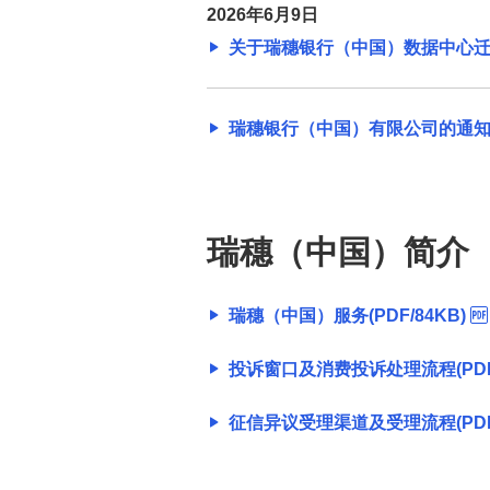
2026年6月9日
グローバル情報
关于瑞穗银行（中国）数据中心迁移的
外国為替取引
瑞穗银行（中国）有限公司的通
サステナブルプロダクツ
法人のお客さま向け資産運用
瑞穗（中国）简介
経済情報
瑞穗（中国）服务(PDF/84KB)
産業情報
投诉窗口及消费投诉处理流程(PDF/
法人のお客さま情報の共有につ
いて
征信异议受理渠道及受理流程(PDF/
お問い合わせ・ご意見・苦情
（法人・任意団体・個人事業主