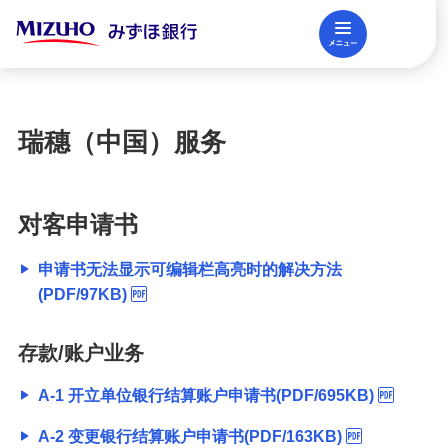
メニュー
閉じる
調査レポート
FAQ
瑞穗（中国）服务
法人口座開設
对客申请书
資金調達
申请书无法显示可编辑栏高亮时的解决方法
(PDF/97KB)
決済業務
存款/账户业务
国際業務・外国為替取引
A-1 开立单位银行结算账户申请书(PDF/695KB)
A-2 变更银行结算账户申请书(PDF/163KB)