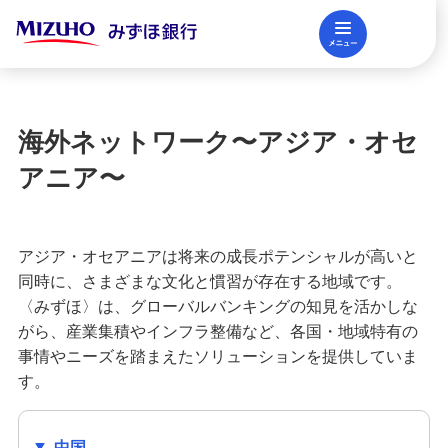
メニュー
閉じる
調査レポート
FAQ
海外ネットワーク〜アジア・オセ
法人口座開設
アニア〜
資金調達
アジア・オセアニアは将来の成長ポテンシャルが高いと
同時に、さまざまな文化と慣習が存在する地域です。
〈みずほ〉は、グローバルバンキングの知見を活かしな
決済業務
がら、産業集積やインフラ整備など、各国・地域特有の
事情やニーズを踏まえたソリューションを提供していま
す。
国際業務・外国為替取引
中国