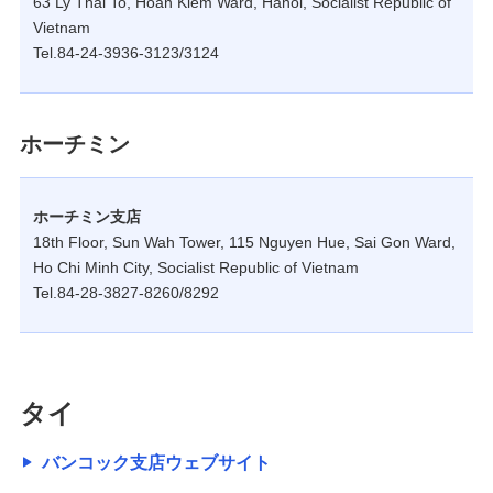
63 Ly Thai To, Hoan Kiem Ward, Hanoi, Socialist Republic of
Vietnam
Tel.84-24-3936-3123/3124
ホーチミン
ホーチミン支店
18th Floor, Sun Wah Tower, 115 Nguyen Hue, Sai Gon Ward,
Ho Chi Minh City, Socialist Republic of Vietnam
Tel.84-28-3827-8260/8292
タイ
バンコック支店ウェブサイト