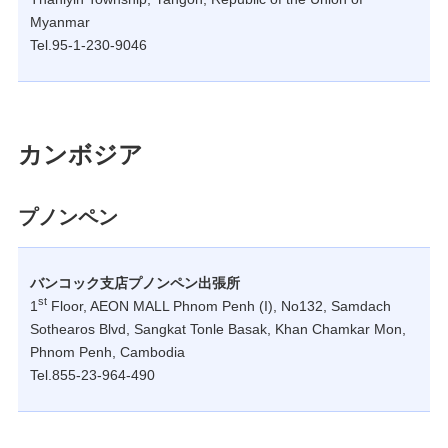
Myanmar
Tel.95-1-230-9046
カンボジア
プノンペン
バンコック支店プノンペン出張所
st
1
Floor, AEON MALL Phnom Penh (I), No132, Samdach
Sothearos Blvd, Sangkat Tonle Basak, Khan Chamkar Mon,
Phnom Penh, Cambodia
Tel.855-23-964-490