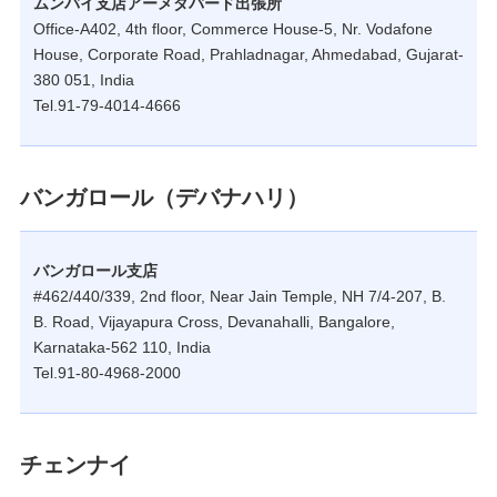
ムンバイ支店アーメダバード出張所
Office-A402, 4th floor, Commerce House-5, Nr. Vodafone
House, Corporate Road, Prahladnagar, Ahmedabad, Gujarat-
380 051, India
Tel.91-79-4014-4666
バンガロール（デバナハリ）
バンガロール支店
#462/440/339, 2nd floor, Near Jain Temple, NH 7/4-207, B.
B. Road, Vijayapura Cross, Devanahalli, Bangalore,
Karnataka-562 110, India
Tel.91-80-4968-2000
チェンナイ