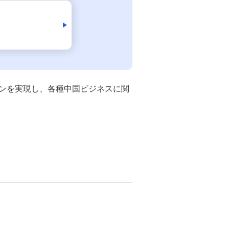
M's PayBridge
経営戦略アドバイス
UPSIDER（法人クレジットカード）
イノベーション企業支援 M's Salon
ンを実現し、各種中国ビジネスに関