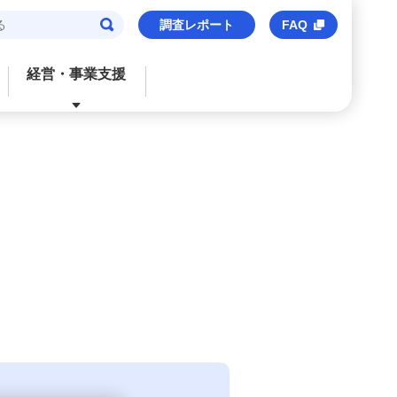
調査レポート
FAQ
経営・事業支援
閉じる
閉じる
閉じる
閉じる
閉じる
ご検討中のお客さま
おすすめサービス
おすすめサービス
おすすめサービス
おすすめのサービス
法人口座
信用保証協会保証付貸出
M’s Palette
海外事業支援
事業承継・財務コンサルティング
みずほビジネスデビット
みずほe–ビジネスサイト
トランザクションバンキング
M&Aアドバイザリー
M's Palette
みずほビジネスWEB
外国送金
株式上場支援（IPO）
みずほビジネスデビット
〈みずほ〉の海外ネットワーク
みずほデジタルコネクト
みずほWEB帳票サービス
ビジネスマッチング