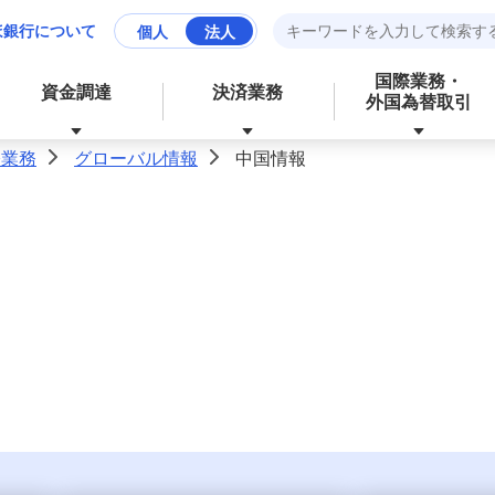
ほ銀行について
個人
法人
国際業務・
資金調達
決済業務
外国為替取引
際業務
グローバル情報
中国情報
>
>
資産運用
財務、ローンなど、お金に関する
成長分野の支援
資金管理業務の効率化
サービス
経営・事業支援
外為業務の効率化
外国為替取引
その他業務の効率化