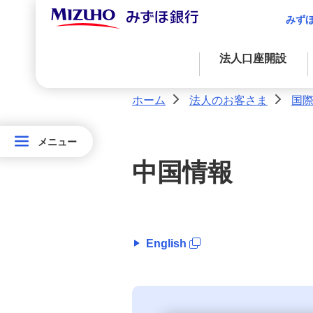
みず
法人口座開設
法人口座開設
M's Palette（エムズパレット）
決済サービス
ホーム
法人のお客さま
国
>
>
資金調達
決済業務
国際業務
経営・事業支援
資金調達に関する支援
メニュー
メニュー
外国為替取引
法
資金調達
アドバイス・コンサルティングに関する
中国情報
金融プロダクツを活用したファイナンス
法人決済基本サービス
サービス
人
経営・事業支援
の
決済サービス
自社システムとの連携による効率化
国際業務
お
客
English
国際業務
海外事業支援
入金管理業務の効率化
さ
ま
海外ネットワーク
サステナブルプロダクツ