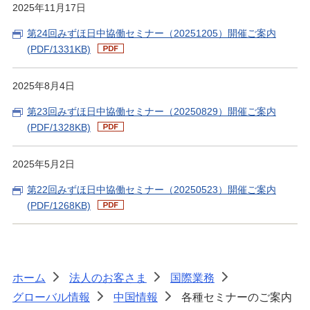
2025年11月17日
経営・事業支援
第24回みずほ日中協働セミナー（20251205）開催ご案内
(PDF/1331KB)
2025年8月4日
第23回みずほ日中協働セミナー（20250829）開催ご案内
(PDF/1328KB)
2025年5月2日
第22回みずほ日中協働セミナー（20250523）開催ご案内
(PDF/1268KB)
ホーム
法人のお客さま
国際業務
>
>
>
グローバル情報
中国情報
各種セミナーのご案内
>
>