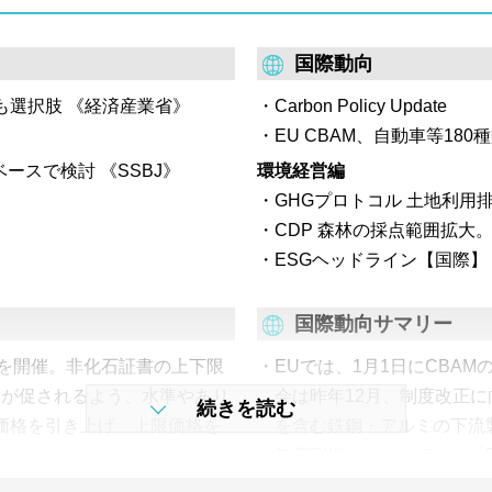
売入札量を大幅超過。今回は売
での売買が定着か。
国際動向
も選択肢 《経済産業省》
Carbon Policy Update
EU CBAM、自動車等18
ースで検討 《SSBJ》
環境経営編
GHGプロトコル 土地利
CDP 森林の採点範囲拡大
ESGヘッドライン【国際】
国際動向サマリー
）を開催。非化石証書の上下限
EUでは、1月1日にCBA
資が促されるよう、水準やあり
会は昨年12月、制度改正に
続きを読む
限価格を引き上げ、上限価格を
を含む鉄鋼・アルミの下流製
無償割当」については、「E
か、検証制度の明確化も提