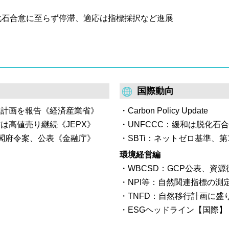
の議論をとりまとめた報告書案
業には2029年3月期適用開始
は脱化石合意に至らず停滞、適応は指標採択など進展
方針等を決定事項として反
検討会を設置。脱炭素製品等の
1回会合では、当該製品の評
7年度以降に脱炭素製品等の需
国際動向
資計画を報告《経済産業省》
Carbon Policy Update
書は高値売り継続《JEPX》
UNFCCC：緩和は脱化石
内閣府令案、公表《金融庁》
SBTi：ネットゼロ基準、
環境経営編
WBCSD：GCP公表、資
NPI等：自然関連指標の
TNFD：自然移行計画に盛
ESGヘッドライン【国際】