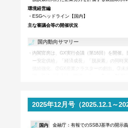
環境経営編
ESGヘッドライン【国内】
主な審議会等の開催状況
国内動向サマリー
内閣官房は、GX実行会議（第16回）を開催。
ー安定供給」「経済成長」「脱炭素」の同時
供給強化、②GX産業クラスターの創出、③未
資を推進する方針を確認。また、②ではGX戦
経済産業省は、排出量取引小委（第7回）にて2
水準を提示。2026年度は下限価格1,700円/t-CO
し、2030年度に向けて各年の実質価格上昇率
2025年12月号（2025.12.1
省エネ・燃料転換の費用感をベースとした、
金融庁は、金融審議会サステナビリティ開示
金融庁：有報でのSSBJ基準の開示
国内