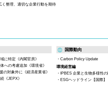
を広く整理、適切な企業行動を期待
国際動向
領域に特定《内閣官房》
Carbon Policy Update
全体への考慮追加《環境省》
環境経営編
は支援の対象外に《経済産業省》
IPBES 企業と生物多様
続《JEPX》
ESGヘッドライン【国際】