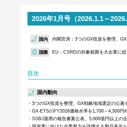
SSBJは、「サステナビリティ開示実務対応基
プロトコルと温対法SHK制度の測定・報告の差
結果を利用して報告を行う際は基礎排出量を
2026年1月号（2026.1.1～
内閣官房：3つのGX投資を整理、G
国内
EU：CSRDの対象範囲を大企業に絞
国際
目次
国内動向
3つのGX投資を整理、GX戦略地域選定の公募
GX-ETSのFY2026価格水準を1,700～4,300
SSBJ適用の報告書案公表。5,000億円以上の企
脱炭素に向けた企業努力を評価する製品表示ル