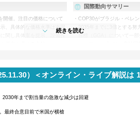
国際動向サマリー
を開催。注目の価格について
COP30がブラジル・ベレ
提示、具体的な価格水準は次回
2035年までに3倍とする
続きを読む
項に関し具体案を提示、設備投
目標（GGA）について一
報の提出を求める方針。
ロードマップ」は、産油国
ョンの結果を公表。FIT非化石
SBTiは、ネットゼロ基準V
札量が買入札量を上回る構図に
の見直しがある一方で、経
あり／なしとも引き続き、買入
る中でも、大企業への移行
～2025.11.30）＜オンライン・ライブ解説は
入札量を下回る構図。今回、非
方法の導入等、脱炭素への
Whとなり、高価格での売入札が継
WBCSDは、資源循環に
2030年まで割当量の急激な減少は回避
のためのグローバル循環プ
令の一部を改正する法案等を公
GHGプロトコルとTCFD
期。最終合意目前で米国が横槍
市場上場会社に対し、段階的に
低減し、適切に情報開示す
報とScope3排出量の定量情
された。