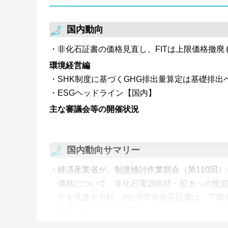
し。非FIT非化石証書も前回同様買入札量が
入札全量が約定となり、上限価格1.3円/kWh
国内動向
非化石証書の価格見直し、FITは上限価格撤廃
環境経営編
SHK制度に基づくGHG排出量算定は基礎排出ベ
ESGヘッドライン【国内】
主な審議会等の開催状況
国内動向サマリー
経済産業省が、制度検討作業部会（第110回
価格について、非化石電源維持・拡大への投
方を見直す方針。特にFIT非化石証書は、下
撤廃する方向性を提示。