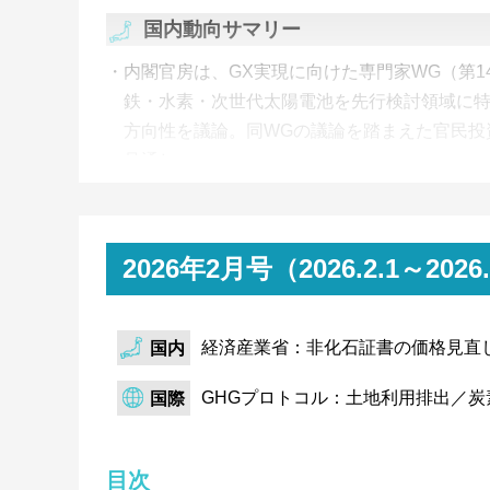
国内動向サマリー
内閣官房は、GX実現に向けた専門家WG（第1
鉄・水素・次世代太陽電池を先行検討領域に
方向性を議論。同WGの議論を踏まえた官民投
見通し。
環境省は、環境表示のあり方に関する検討会（
ラインの改訂案を公表。ガイドラインの基本項
踏まえて整理され、ライフサイクル全体への
2026年2月号（2026.2.1～
格上げ。
経済産業省では調達価格等算定委員会が、202
経済産業省：非化石証書の価格見直し
国内
FIT調達価格とFIP基準価格を提示。2026
格は足元のコスト上昇を反映。また太陽光発電の
GHGプロトコル：土地利用排出／
国際
以降、10kW以上の地上設置太陽光は支援対象
JEPXは、2025年度第3回非化石証書オークシ
目次
証書は、約定量は増加するも、売入札量が買