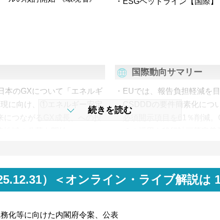
ESGヘッドライン【国際】
国際動向サマリー
日本のGXについて「エネルギ
EUでは、報告負担軽減を目
実現に向け、①エネルギー安定
CSDDDの要件簡素化につ
続きを読む
来につながるGX成長、への投
必須開示項目を61％削減。
略地域の公募を開始。
チの採用や移行計画策定義
026～30年度の排出枠の価格
EUでは上記以外にも、12
2、上限価格4,300円/t-CO2と
標に関する政治合意が相次
が3%になるよう調整。足元の
ズム（CBAM）強化のた
～2025.12.31）＜オンライン・ライブ解説は
企業負担の少ない水準。
弊社内にて分析を進めてい
と保証のあり方に関する
義務化等に向けた内閣府令案、公表