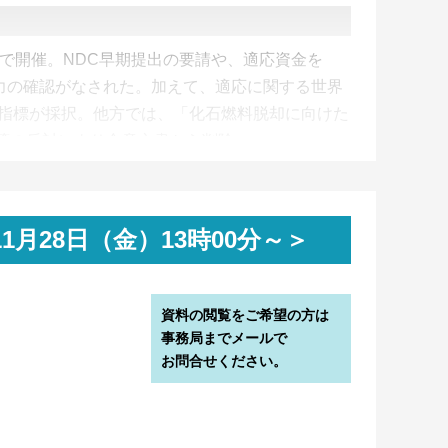
ンで開催。NDC早期提出の要請や、適応資金を
努力の確認がなされた。加えて、適応に関する世界
部指標が採択。他方では、「化石燃料脱却に向けた
等の反対により合意文書から削除。
er2.0の第2次ドラフトを公表。第1次ドラフトから
済安保等を背景に世界的に脱炭素の潮流が変化す
計画の公表義務化、スコープ毎の厳しい目標設定
 11月28日（金）13時00分～＞
先進的取組を企業に求める姿勢は不変。
関する測定・管理・報告フレームワーク「ビジネス
資料の閲覧をご希望の方は
ロトコル（GCP）」初版を公表。資源循環版の
事務局までメールで
を併せたものと言える内容で、企業が資源リスクを
お問合せください。
るための5ステップを提示。