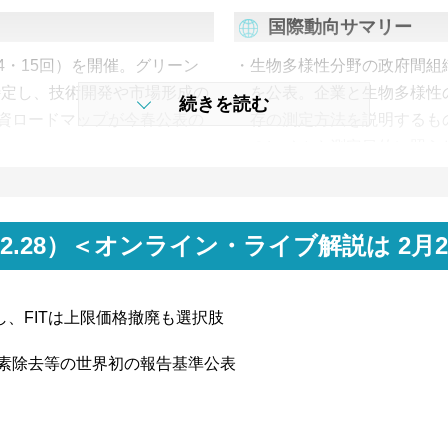
国際動向サマリー
4・15回）を開催。グリーン
生物多様性分野の政府間組織
特定し、技術開発や市場形成の
を公表。企業と生物多様性
続きを読む
資ロードマップが今春公表の
存の測定方法を説明するも
のレベルや測定目的に照ら
示。
第3回）にて環境表示ガイド
目はISO規格等の要求事項を
考慮が推奨項目から基本要件に
2026.2.28）＜オンライン・ライブ解説は 2
7年度のFIP制度の適用範囲、
、FITは上限価格撤廃も選択肢
年度分含め、太陽光・風力の買取価
自立化を背景に、2027年度
炭素除去等の世界初の報告基準公表
外に。
ョンの結果を公表。FIT非化石
入札量を上回る構図に変化な