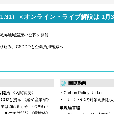
準」の公開草案を公表。GHG
異を整理し、SHK制度の算定
GHGプロトコルは土地セ
用いることなどを明確化した。
基準がカバーしていない土
2026.1.31）＜オンライン・ライブ解説は 1
にまで算定範囲を拡張。除
応は任意。
X戦略地域選定の公募を開始
CDPは、CDP2026に
象外だったコモディティ「
り込み、CSDDDも企業負担軽減へ
変更あり。 なお、Essenti
ティともに大きな変更なし
国際動向
を開始 《内閣官房》
Carbon Policy Update
円/t-CO2と提示 《経済産業省》
EU：CSRDの対象範囲を
業は29/3期から 《金融庁》
環境経営編
ールの検討開始 《環境省》