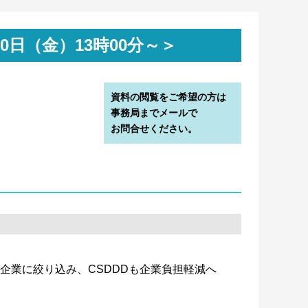
クター・炭素除去スタンダードの初版を公表。従来
地関連活動・炭素除去活動分野の排出量・除去量
月30日（金）13時00分～＞
去量の算定には厳しい要件が課されているが、対
資料の閲覧をご希望の方は
おける主な変更点を公表。特に森林では、従来採点対
事務局までメールで
カカオ・コーヒー・天然ゴム」を採点対象とする
お問合せください。
al Criteriaについては気候変動・森林・水セキュリ
。
大企業に絞り込み、CSDDDも企業負担軽減へ