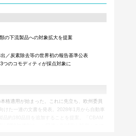
0種類の下流製品への対象拡大を提案
用排出／炭素除去等の世界初の報告基準公表
。3つのコモディティが採点対象に
Mの本格適用が始まった。これに先立ち、欧州委員
向けた一連の文書を発表。2028年1月から自動車
品約180品目を追加することを提案。「CBAM
U-ETS無償割当」と同様の削減率を設定するほ
案に盛り込んだ。