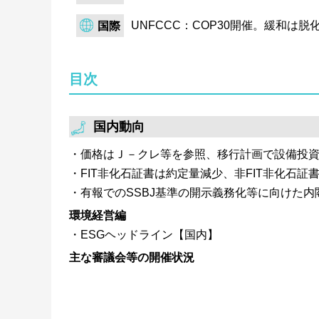
WG（第11回）を開催し、 中間論点整理以降
を公表。時価総額1兆円未満5,000億円以上の企
UNFCCC：COP30開催。緩和
国際
と、事業年度終了後3ヵ月以内提出を維持する
映。
目次
環境省は、脱炭素製品等の需要喚起に向けた
表示ルールの定義・範囲の検討を目的とし、第
価対象や既存制度との連携方法等を議論。202
国内動向
要喚起を後押しする新制度を運用開始予定。
価格はＪ－クレ等を参照、移行計画で設備投
FIT非化石証書は約定量減少、非FIT非化石証
有報でのSSBJ基準の開示義務化等に向けた
環境経営編
ESGヘッドライン【国内】
主な審議会等の開催状況