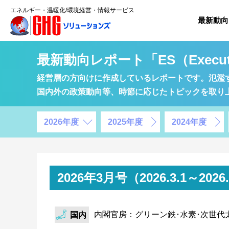
エネルギー・温暖化/環境経営・情報サービス
最新動向
最新動向レポート「ES（Executi
経営層の方向けに作成しているレポートです。氾濫
国内外の政策動向等、時節に応じたトピックを取り
2026年度
2025年度
2024年度
2026年3月号（2026.3.1～
内閣官房：グリーン鉄･水素･次世代
国内