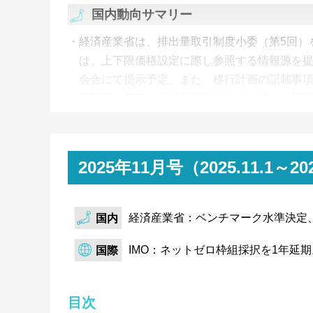
国内動向サマリー
経済産業省は、排出量取引制度小委（第5回）
は、上下限価格設定に際し参照する情報源を
会合にて提示予定。また、移行計画の記載事
資計画や各年の排出量見込みなど、細かい情
JEPXは、2025年度第2回非化石証書オークシ
証書は、前回より約定量は減少するも、売入
変化なし。非FIT非化石証書は、再エネ指定
2025年11月号（2025.11.1
札量が売入札量を大幅超過するも約定量は売
FIT非化石証書の約定価格は上限の1.3円/k
経済産業省：ベンチマーク水準決定、
続した模様。
国内
金融庁は、企業内容等の開示に関する内閣府
IMO：ネットゼロ枠組採択を1年延
国際
表。時価総額が一定規模以上の東証プライム
SSBJ基準適用を義務付ける内容。また、将来情
目次
報がセーフハーバーの対象となることが整理