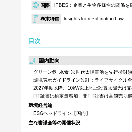
IPBES：企業と生物多様性の関係
国際
Insights from Pollination Law
巻末特集
目次
国内動向
グリーン鉄･水素･次世代太陽電池を先行検討
環境表示ガイドライン改訂：ライフサイクル
2027年度以降、10kW以上地上設置太陽光
FIT証書は約定量増加、非FIT証書は高値売り継
環境経営編
ESGヘッドライン【国内】
主な審議会等の開催状況