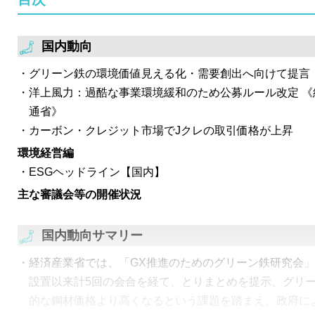
た。
経済産業省は、CCS事業の支援措置に関するワーキング
国内動向
置。カーボンマネジメント小委（第8回）で提示された「
グリーン鉄の環境価値見える化・需要創出へ向けて提言 
たき台」を踏まえ、CCS事業に対する支援制度の詳細設
洋上風力：過酷な事業環境緩和のため公募ルール改定 
第1回会合では、CCS支援制度案として、CCSコストと
通省》
額を支援する考え方を提示。
カーボン・クレジット市場でJクレの取引価格が上昇
環境経営編
ESGヘッドライン【国内】
主な審議会等の開催状況
国内動向サマリー
経済産業省では、「GX推進のためのグリーン鉄研究会」が
設置以来計5回の会合を経て、とりまとめを提示。グリ
的な鋼材価格より高くなるという課題を踏まえ、政府に