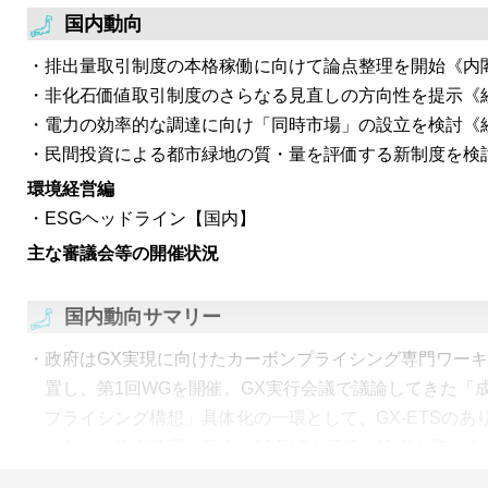
国内動向
排出量取引制度の本格稼働に向けて論点整理を開始《内
非化石価値取引制度のさらなる見直しの方向性を提示《
電力の効率的な調達に向け「同時市場」の設立を検討《
民間投資による都市緑地の質・量を評価する新制度を検
環境経営編
ESGヘッドライン【国内】
主な審議会等の開催状況
国内動向サマリー
政府はGX実現に向けたカーボンプライシング専門ワー
置し、第1回WGを開催。GX実行会議で議論してきた「
プライシング構想」具体化の一環として、GX-ETSのあ
へ向けた論点整理を行う。12月頃を目途に論点を取りま
経済産業省は、電力・ガス基本政策小委員会制度検討作業