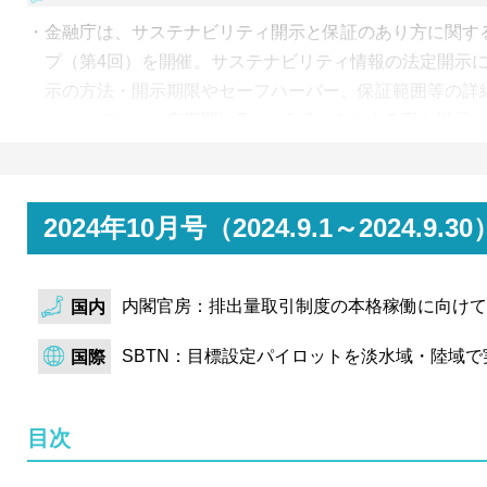
金融庁は、サステナビリティ開示と保証のあり方に関す
プ（第4回）を開催。サステナビリティ情報の法定開示
示の方法・開示期限やセーフハーバー、保証範囲等の詳
については、一定期間はScope1, 2のみとする案を提示
経済産業省は、調達価格等算定委員会（第95回）を開催。F
する今年度の検討事項として、再エネ電源ごとの特性を
の設定について論点を整理。主に発電事業者のリスクを
2024年10月号（2024.9.1～202
り、再エネ導入拡大を促すことが目的。
環境省は、カーボンフットプリント（CFP）の表示等の
内閣官房：排出量取引制度の本格稼働に向けて
国内
回）を開催。CFPの表示ルールを整備することで、CF
し、企業の取組拡大と消費者の行動変容の促進を 目的
SBTN：目標設定パイロットを淡水域・陸域
国際
CFPの表示をする際に、消費者の誤解を防ぎ正しく理解
注意が必要な7項目を論点として挙げた。
目次