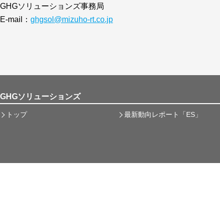
で、社会全体ひいては資金の流れが変わるネイチャーポ
GHGソリューションズ事務局
に向けて、自然資本の保全がコストアップだけでなくビ
E-mail：
ghgsol@mizuho-rt.co.jp
とを強調。企業向けにネイチャーポジティブ経営へ移行
整理。
SSBJが日本版サステナビリティ開示基準の公開草案を公
示要求事項を原則全て取り入れた上で、一部SSBJ基準
可とする内容。7月31日までパブリックコメントを実施し、
GHGソリューションズ
での確定基準公表を目指す。
トップ
最新動向レポート「ES」
金融庁は、サステナビリティ開示と保証のあり方に関す
置。第1回会合では、有報でのSSBJ基準義務化の時期
事務局が2案提示。義務化は早くて2027年3月期の見込
範囲に関しては多様な意見が出ており、初年度の対象範
かは要注目。
金融庁が昨年末に公表していた「記述情報の開示の好事例
て、一部内容を更新・追加。有報作成企業が開示を充実
資家 ・アナリスト・有識者が期待する取組を取りまと