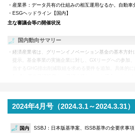
産業界：データ共有の仕組みの相互運用なるか。自動車
ESGヘッドライン【国内】
主な審議会等の開催状況
国内動向サマリー
経済産業省は、グリーンイノベーション基金の基本方針
提示。基金事業の実施企業に対し、GXリーグへの参加
当するGHG排出削減取組を求める要件を追加。具体的に
1・2に係る目標設定や、目標未達となった場合にクレジ
する内容。
環境省は、第五次循環型社会形成基本計画案を公表。本
加え、産業競争力、経済安保、地方創成にも資する、循
2024年4月号（2024.3.1～2024
という位置付け。資源循環のための事業者間連携や循環
モデルの普及に言及しており、第四次計画と比べ、事業
SSBJ：日本版基準案、ISSB基準の全要求事
期待が大きいことが窺える。
国内