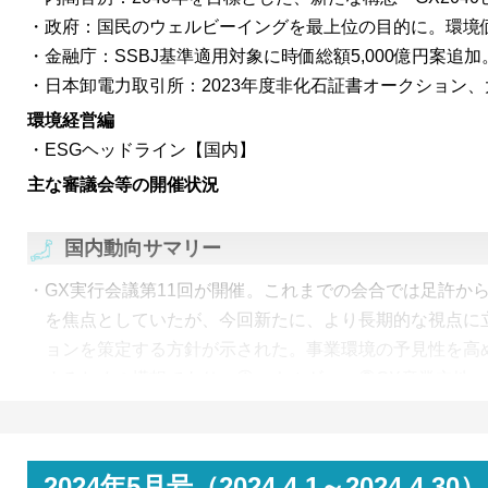
た。
政府：国民のウェルビーイングを最上位の目的に。環境
金融庁：SSBJ基準適用対象に時価総額5,000億円案追
日本卸電力取引所：2023年度非化石証書オークション
環境経営編
ESGヘッドライン【国内】
主な審議会等の開催状況
国内動向サマリー
GX実行会議第11回が開催。これまでの会合では足許から
を焦点としていたが、今回新たに、より長期的な視点に立っ
ョンを策定する方針が示された。事業環境の予見性を高
するための構想であり、①エネルギー、②GX産業立地、
④GX市場創造の4つの論点に沿って議論が行われる予定
政府は、第六次環境基本計画を閣議決定。環境保全に加
「ウェルビーイング／高い生活の質」を計画の最上位の
2024年5月号（2024.4.1～2024