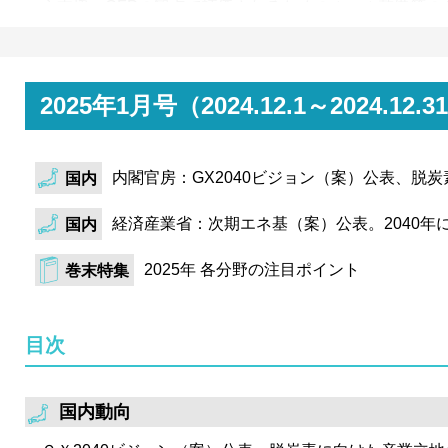
入支援、CFPの観点で評価されるためのルール整備等の
経済産業省・国土交通省は一般海域における占用公募制
定。世界的なインフレや円安等の影響により洋上風力発
していることを踏まえ、価格評価点の算定方法の変更、
2025年1月号（2024.12.1～202
レ等に備えた価格調整スキームの設定等を実施。前者に
アム水準でなくとも落札の可能性があるようなルール改
内閣官房：GX2040ビジョン（案）公表、脱
国内
カーボン・クレジット市場ではJ－クレジットの取引価格が
高騰。確たる要因は不明だが、イニシアチブやGX-ETS
経済産業省：次期エネ基（案）公表。2040年
国内
した先行的なクレジット調達が発生していると推察され
2025年 各分野の注目ポイント
巻末特集
目次
国内動向