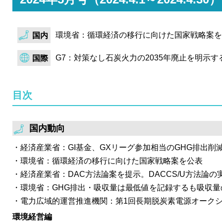
環境収容力を超過した大量生産型社会から脱却し、自然
環境価値を活用した循環・高付加価値型の新たな経済社
環境省：循環経済の移行に向けた国家戦略案を
す。
国内
金融庁は、サステナビリティ開示と保証に関するWGの第
G7：対策なし石炭火力の2035年廃止を明示
国際
SSBJ基準適用対象・適用時期等を議論。2027年3月の
階適用の対象者として、時価総額5,000億以上を追加す
目次
開示者や保証提供者の負担軽減策として、半期報告書に
段階開示案や、有報の提出期限延長案が示された。
日本卸電力取引所は、2023年度第4回非化石価値取引市
国内動向
表。FIT非化石証書は今年度過去3回のオークションと
経済産業省：GI基金、GXリーグ参加相当のGHG排出削
り、非FIT非化石証書は前回オークションと比較して買
環境省：循環経済の移行に向けた国家戦略案を公表
び減少した。2023年度の最終オークションではあった
経済産業省：DAC方法論案を提示。DACCS/U方法論
け込み需要は発生せず。
環境省：GHG排出・吸収量は最低値を記録するも吸収量
電力広域的運営推進機関：第1回長期脱炭素電源オーク
環境経営編