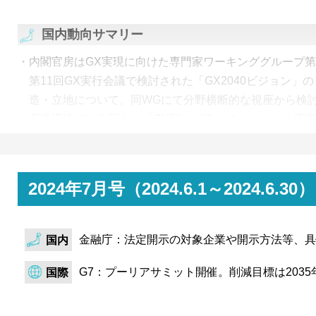
国内動向サマリー
内閣官房はGX実現に向けた専門家ワーキンググループ第
第11回GX実行会議で検討された「GX2040ビジョン」
造・立地について、同WGにて分野横断的な視座から検討
産業構造では自国内に「GX型サプライチェーン」の構
GX産業立地ではクリーン・エネルギーの地産地消を考
積の重要性を指摘。
経済産業省は第59回総合資源エネルギー調査会 基本政
2024年7月号（2024.6.1～2024
ネルギー基本計画の改定に向けて、ガス火力や石炭火力の
長期契約確保、火力の脱炭素化について議論。前回改定
金融庁：法定開示の対象企業や開示方法等、具
データセンター等による電力需要の増加やウクライナ情
国内
エネルギーの安定供給を重視する様子を見せた。
G7：プーリアサミット開催。削減目標は2035
国際
経済産業省は、第45回省エネルギー小委員会を開催。20
間論点整理」にて提示された、家庭部門や中小企業への