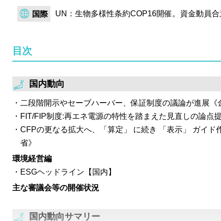
運用部会第23回を開催。年金積立金運用の目的を「専ら
UN：生物多様性条約COP16開催。資金動員
国際
する従来の姿勢を踏襲しつつ、「社会的・環境的効果（イ
要素と同様、重要な考慮要素となり得る」というインパ
目次
え方を提示。GPIFによるインパクト投資イメージでは
資一任を想定。
国内動向
二段階開示やセーブハーバー、保証制度の議論が進展《
FIT/FIP制度:再エネ電源の特性を踏まえた見直しの論
CFPの更なる拡大へ、「算定」 に続き 「表示」 ガイ
省》
環境経営編
ESGヘッドライン【国内】
主な審議会等の開催状況
国内動向サマリー