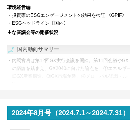
環境経営編
投資家のESGエンゲージメントの効果を検証 《GPIF》
ESGヘッドライン【国内】
主な審議会等の開催状況
国内動向サマリー
内閣官房は第12回GX実行会議を開催。第11回会議やGX
の議論を踏まえ、GX2040に向けた論点を、①エネルギ
②GX産業構造、③GX市場創造、④グローバル認識・ル
理。
経済産業省が、7月に始動したGX推進機構の支援先選定
に関する支援基準」を公表。 GX推進機構は、政府のG
間が取り切れないリスクを債務保証等で補完することで
2024年8月号（2024.7.1～2024
の喚起を目指す。
日本卸電力取引所（JEPX）は、2024年度第1回非化石