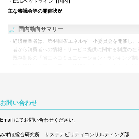
ESGヘッドライン【国内】
主な審議会等の開催状況
国内動向サマリー
経済産業省は、第44回省エネルギー小委員会を開催し、
者から消費者への情報・サービス提供に関する制度の在
既存制度の「省エネコミュニケーション・ランキング制
題を議論したほか、新たな仕組みとして「エネルギー供
者の省エネ等を促進する制度（案）」を提案。
金融庁が「インパクト投資（インパクトファイナンス）
針」を公表。インパクト投資の 原則的・一般的な要素
お問い合わせ
「貢献」「特定・測定・管理」「市場変革等の支援」の
示し、発展途上であるインパクト投資分野の普及を後押
Email にてお問い合わせください。
環境省・農林水産省・経済産業省・国土交通省はネイチ
移行戦略を公表。個々の企業がネイチャーポジティブ経
みずほ総合研究所 サステナビリティコンサルティング部