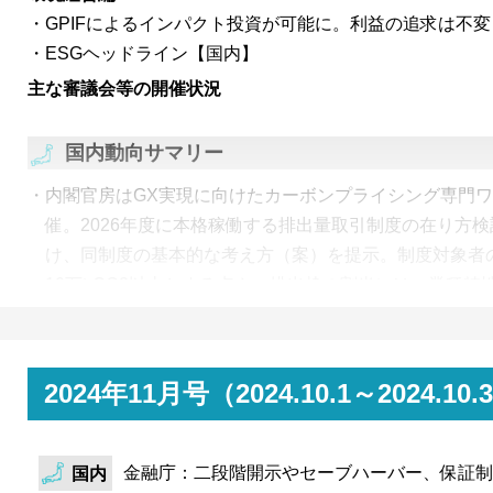
（CT国債）について、初年度の資金充当状況等を報告
GPIFによるインパクト投資が可能に。利益の追求は不
当初予定していた額の発行と充当が行われ、GX投資は
ESGヘッドライン【国内】
様。また、一部の充当対象事業について、排出削減のイ
主な審議会等の開催状況
府は今後、資金充当レポートおよびインパクトレポート
定。
国内動向サマリー
内閣官房はGX実現に向けたカーボンプライシング専門ワ
催。2026年度に本格稼働する排出量取引制度の在り方
け、同制度の基本的な考え方（案）を提示。制度対象者
10万t-CO2以上とする点や、排出枠の割当には、業種
設けるベンチマーク方式を基本とする考えなどが示され
環境省・経済産業省は、2050年ネットゼロ実現に向け
委員会・中長期地球温暖化対策検討WG合同会合を開催。2
2024年11月号（2024.10.1～202
▲46%（2013年度比）以降の次期NDCについて、2035年
▲73%の直線的な経路を軸に検討を進める旨を提示。
金融庁：二段階開示やセーブハーバー、保証制
国内
厚生労働省はGPIFの管理運用を審議する専門部会であ