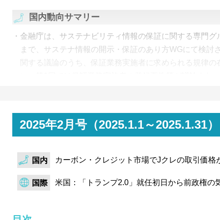
国内動向サマリー
金融庁は、サステナビリティ情報の保証に関する専門グ
まで、サステナ情報の開示・保証のあり方WGにて検討
関する議論のうち、保証業務実施者に求められる規律の
に。第1回では保証業務実施者の登録要件等が議論され
同等の要件・規律を求める案が示された。
経済産業省の調達価格等算定委員会は、「令和7年度以
する意見」を公表。2026年度以降のFIP制度の適用範囲、
2025年2月号（2025.1.1～2025
FIP基準価格を提示した。太陽光ではFIP制度のみ認めら
上に拡大。また、10kW未満及び屋根設置の10kW以上に
カーボン・クレジット市場でJクレの取引価格
より、調達価格を調達開始からの経過年数で変更する考
国内
日本卸電力取引所は、非化石価値取引市場の2024年度第
米国：「トランプ2.0」就任初日から前政権の
国際
表。FIT非化石証書は約定量が減少していた前回から反
定量を更新。非FIT非化石証書は、再エネ指定あり／な
目次
量が売入札量を大幅に超過し、入札上限である1.3円/k