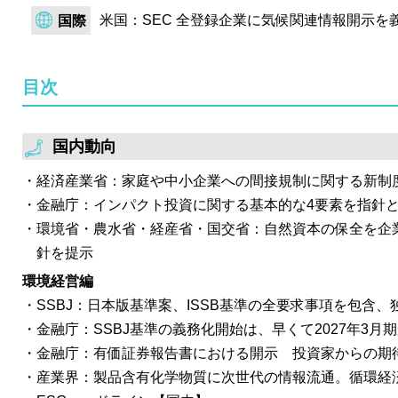
環境省は、2022年度のGHG排出・吸収量の確報値を公表
米国：SEC 全登録企業に気候関連情報開示を義
国際
の10億8,500万トン（CO2換算）となり、2013年度
電や省エネ努力等により排出量は年々減少しており、203
目次
（2013年度総排出量比▲46％）に向けて、順調な減少
経済産業省はDACワーキンググループを開催し、国内で
MRV方法論の案を提示。クレジット創出を行うためには
国内動向
DACCS/U方法論の確立が必要であり、そちらに向け一
経済産業省：家庭や中小企業への間接規制に関する新制
電力広域的運営推進機関は第1回長期脱炭素電源オーク
金融庁：インパクト投資に関する基本的な4要素を指針
公表。脱炭素電源は401.0万kW、LNG専焼火力は575.
環境省・農水省・経産省・国交省：自然資本の保全を企
電源のうち、蓄電池は募集量の4倍以上の応札が集まっ
針を提示
光・風力発電は応札がゼロとなった。
環境経営編
SSBJ：日本版基準案、ISSB基準の全要求事項を包含
金融庁：SSBJ基準の義務化開始は、早くて2027年3月
金融庁：有価証券報告書における開示 投資家からの期
産業界：製品含有化学物質に次世代の情報流通。循環経済