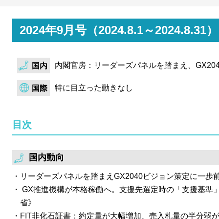
を開催。GHGプロトコル改定や欧州電池規則策定を踏
ールに適合するよう証書の電源証明化等の見直しを検討
2024年9月号（2024.8.1～2024
示。また、需要家のニーズに対応する制度見直しを検討
示した。
内閣官房：リーダーズパネルを踏まえ、GX20
国内
経済産業省資源エネルギー庁は、同時市場の在り方等に関
回会合を開催。供給力（kWh）と調整力（ΔkW）を同
特に目立った動きなし
国際
市場」について、これまで検討してきた同時市場の仕組
費用便益分析を整理した中間取りまとめ案を発表。
目次
国土交通省は、民間投資による良質な都市緑地の確保に
関する有識者会議の第5回会合を開催。都市緑地を官民
く、民間の投資や活動を誘導しその取組を評価・認定す
国内動向
確保計画認定制度（TSUNAG制度）」の新設に向け、
リーダーズパネルを踏まえGX2040ビジョン策定に一歩
を議論。
GX推進機構が本格稼働へ。支援先選定時の「支援基準」
省》
FIT非化石証書：約定量が大幅増加、売入札量の半分弱が約