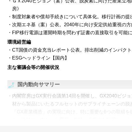
ＧＸ2040ビジョン（案）公表、脱炭素に向けた産業立
房》
制度対象者や償却手続きについて具体化。移行計画の提
次期エネ基（案）公表。2040年に向け安定供給重視の
FIP移行電源は運開時期を問わず証書の直接取引を可能
環境経営編
CT国債の資金充当レポート公表。排出削減のインパクト
ESGヘッドライン【国内】
主な審議会等の開催状況
国内動向サマリー
内閣官房はGX実行会議第14回を開催し、GX2040ビジ
材から製品にいたるフルセットのサプライチェーンの脱
「GX産業構造」の実現に向け、特に重要な6つの取組を
ギー供給地に合わせた需要の集積の必要性を強調し、そ
地」の政策のあり方を示した。