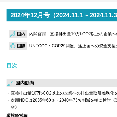
内閣官房はGX実現に向けたカーボンプライシング専門ワ
催し、2026年度に本格稼働する排出量取引制度の具体
2024年12月号（2024.11.1～202
制度対象者や排出量の算定方法の考え方、対象クレジッ
か、新たに同制度の対象企業に移行計画の策定を要請す
内閣官房：直接排出量10万t-CO2以上の企業
国内
経済産業省は総合資源エネルギー調査会 基本政策分科会
次エネルギー基本計画の素案を公表。素案ではエネルギ
UNFCCC：COP29開催。途上国への資金支
国際
向性から、原子力を活用していくという大幅な方針転換を
年エネルギーミックスを併せて公表し、再エネを主力電
目次
の電源種に依存しないあり方を提示した。
経済産業省は電力・ガス基本政策小委員会 制度検討作業
11月末に開催された2024年度第2回非化石証書オーク
国内動向
した。また、需要家の再エネニーズへの対応、再エネ電源
直接排出量10万t-CO2以上の企業への排出量取引義務
FIPへの移行を促すため、FIP移行電源については運転
次期NDCは2035年60％・2040年73％削減を軸に検討
の直接取引を可能にする案を提示した。
省》
政府は、令和5年度に発行開始したクライメート・トラ
環境経営編