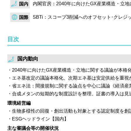
内閣官房：2040年に向けたGX産業構造・立
国内
結果を公表。FIT非化石証書は約定量が大幅に増加し、
入札量の半分弱が購入された。一方、非FIT非化石証書
SBTi：スコープ3削減へのオフセット･クレ
国際
は約定量が増加したものの、再エネ指定なしは低調に終
年金積立金管理運用独立行政法人（GPIF）が、2023年
目次
刊行。今年度は、例年同様のESG投資パフォーマンスの
資家の投資先企業に対するエンゲージメント活動の効果
3開示状況等を分析。また、4年半ぶりに開催したグロー
国内動向
ーフォーラムの結果も報告。
2040年に向けたGX産業構造・立地に関する議論が本格
エネ基改定の議論本格化、次期エネ基は安定供給を重視
省エネ法：間接規制に関する論点を中心に議論《経済産
合成メタンの短期的な制度設計を整理、証書の導入は見
環境経営編
生物多様性の回復・創出活動も対象とする認定制度を創
ESGヘッドライン【国内】
主な審議会等の開催状況