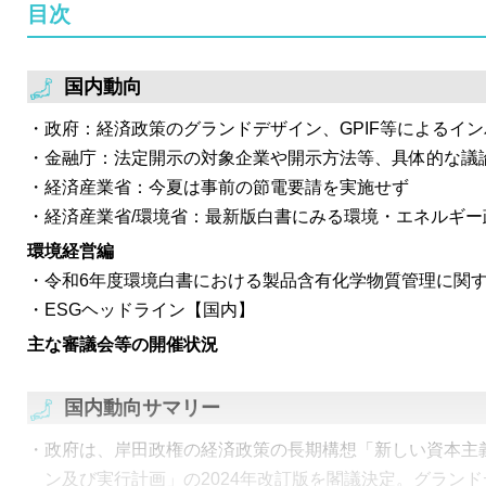
目次
点を中心に議論。さらに、省エネ法に基づく非化石エネ
て屋根置き太陽光の設置余地に着目した要素を追加する
エネ法の対象として追加する点なども併せて議論。
国内動向
経済産業省は、第36回ガス事業制度検討ワーキングを開
政府：経済政策のグランドデザイン、GPIF等によるイ
化に向けた新たな市場創出・利用拡大につながる適切な
金融庁：法定開示の対象企業や開示方法等、具体的な議
について、短期的な目標・中長期的なCN化に必要な制
経済産業省：今夏は事前の節電要請を実施せず
期的な制度設計については、高度化法における目標設定
経済産業省/環境省：最新版白書にみる環境・エネルギー
用を前提とし、証書の導入は見送る旨を提示。
環境経営編
環境省は、第4回自然再興の実現に向けた民間等の活動
令和6年度環境白書における製品含有化学物質管理に関
会を開催。今後施行予定の「地域における生物の多様性
ESGヘッドライン【国内】
の促進等に関する法律」について検討。生物多様性の保
主な審議会等の開催状況
域を認定する自然共生サイトを土台としつつ、生物多様
も対象とした新たな認定制度を創設する方針を提示。
国内動向サマリー
政府は、岸田政権の経済政策の長期構想「新しい資本主
ン及び実行計画」の2024年改訂版を閣議決定。グランド