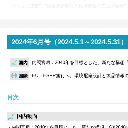
たな官民連携”、“社会課題解決と経済成長の二兎の実現”
福の実現”の3大テーマを掲げる。実行計画では、新たに
インパクト投資の解禁を示唆。
金融庁は、法定開示におけるSSBJ基準の適用対象、適
続議論。時価総額3兆円以上の企業を対象に2027年3月
2024年6月号（2024.5.1～2024
を基本線とし、今回は時価総額の算定方法や二段階開示
等、具体的な論点について進展あり。
内閣官房：2040年を目標とした、新たな構想「G
国内
経済産業省は第75回電力・ガス基本政策小委員会を開催
の検証結果を報告。10年に1回程度の厳しい気象条件下
EU：ESPR施行へ。環境配慮設計と製品情
国際
す「厳気象H1需要」に対し、全エリアで 安定供給に
3%を上回る見通しとなり、今夏は事前の節電要請を実
目次
政府は、今年度の「エネルギー白書」「環境白書」を閣
ー白書」では、官民のGX投資促進策が検討段階から実
ある状況を示唆。「環境白書」では、第六次環境基本計
国内動向
の「ウェルビーイング／高い生活の質」を、重要なテー
内閣官房：2040年を目標とした、新たな構想「GX2040