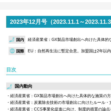
針。
経済産業省は、電力・ガス基本政策小委員会を開催。再
公平性の観点から、自己託送の要件を厳格化。実態とし
2023年12月号（2023.11.1～202
達／他者に電気を供給していると解される事例について
対象としない旨を提示。
経済産業省：GX製品市場創出へ向けた具体的
国内
環境省・経済産業省は令和4年度から続く検討内容を踏ま
に関する省令を公布。算定対象活動・排出係数・地球温
EU：自然再生法に暫定合意。加盟国は2年以
国際
電気・熱に係る証書の使用上限の設定、都市ガス・熱の
等が主な改正点。改正された内容に基づく報告は、令和
目次
用。
経済産業省及び国土交通省は、再エネ海域利用法に基い
者の選定結果を公表。 4海域のうち3海域で事業者が選
国内動向
はゼロプレミアム水準で応札を行ったコンソーシアムが
経済産業省：GX製品市場創出へ向けた具体的な施策の
った。
経済産業省：炭素除去技術の市場創出に向けたルール・
経済産業省は合同会議を開催し、低炭素水素等の支援制
経済産業省：CCS事業化促進に向け、制度的措置の論点