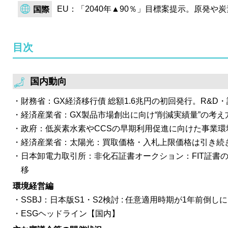
EU：「2040年▲90％」目標案提示。原発や
国際
目次
国内動向
財務省：GX経済移行債 総額1.6兆円の初回発行。R&D
経済産業省：GX製品市場創出に向け“削減実績量”の考え
政府：低炭素水素やCCSの早期利用促進に向けた事業環
経済産業省：太陽光：買取価格・入札上限価格は引き続
日本卸電力取引所：非化石証書オークション：FIT証書
移
環境経営編
SSBJ：日本版S1・S2検討 : 任意適用時期が1年前倒しに
ESGヘッドライン【国内】