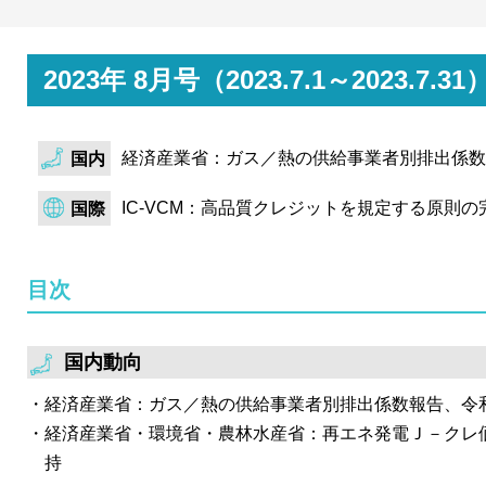
経済産業省は系統ワーキンググループ第47回を開催。近
加に伴い全国的に出力抑制が発生。本年4月～6月に出力
とを踏まえ、関西含む関東以外の今年度の出力制御量見
2023年 8月号（2023.7.1～202
御低減に向けた対策パッケージを年度内にとりまとめる
日本卸電力取引所は2023年度第1回非化石価値取引市場
経済産業省：ガス／熱の供給事業者別排出係数
国内
FIT非化石証書は、今回から引上げられた最低落札価格0.4
も、約定割合は約31%で、昨年度の5%前後から大きく増
IC-VCM：高品質クレジットを規定する原則
国際
書は高度化法第二フェーズに切替わったことで価格は落
SSBJ（サステナビリティ基準委員会）はIFRSのサステ
目次
S2の確定を受けて、日本版基準の本格的な審議を開始。
ら着手。細かい調整はあるものの概ねIFRS S1通りと
議論される日本版S2がIFRS S2にどこまで整合するの
国内動向
GPIFは2022年度ESG活動報告を刊行。ESGを考慮し
経済産業省：ガス／熱の供給事業者別排出係数報告、令
民に毎年報告するもので、今年度は新たに、ボトムアッ
経済産業省・環境省・農林水産省：再エネ発電Ｊ－クレ価格は
GHG削減貢献量分析、ESG債の対象プロジェクトのイ
持
や、企業活動の自然への依存・影響を試行的に分析するT