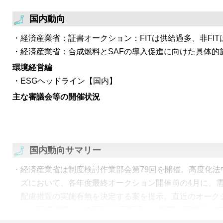
催。ネガティブエミッション技術（NETs）市場創出に
発表。代表的なNETsについて現状分析と今後の方向性
国内動向
向けた方針として、市場初期段階の支援策、除去クレジ
経済産業省：証書オークション：FITは供給過多、非FI
整理。
経済産業省：合成燃料とSAFの導入促進に向けた具体的
環境省・経済産業省は温室効果ガス算定・報告・公表制
環境経営編
検討会第6回を開催。今年度の主な検討項目は①電気使
ESGヘッドライン【国内】
定方法、②CCUSの扱い、③森林吸収等の扱い。①では
主な審議会等の開催状況
らクレジットの環境価値を除いた、新基礎排出係数案を
国内動向サマリー
経済産業省は制度検討作業部会第79回を開催。高度化法
ズにおいて、各年度最終オークション開催前の4月に、
配慮措置の実施有無を決定する案を提示。直近のオーク
と、配慮措置によるFIT非化石証書への影響は限定的と