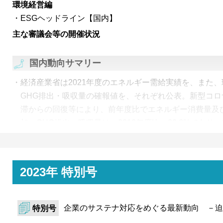
環境経営編
ESGヘッドライン【国内】
主な審議会等の開催状況
国内動向サマリー
経済産業省は2021年度のエネルギー需給実績を、また
GHG排出・吸収量の確報値を、それぞれ公表。新型コ
滞からの回復等により、前年度比でエネルギー消費量及び
加。GHG排出・吸収量は、2013年度比▲20.3%であり。
▲46%とする目標に向けては年平均2013年比3%の削減
お、電力の排出係数（使用端）は0.47kg-CO2/kWhと
経済産業省は電力・ガス基本政策小委員会制度検討作業部
2023年 特別号
を開催。非FIT非化石証書の需給ひっ迫に伴い高度化法
電気事業者が多数発生するおそれがあることを踏まえ、
企業のサステナ対応をめぐる最新動向 －迫
特別号