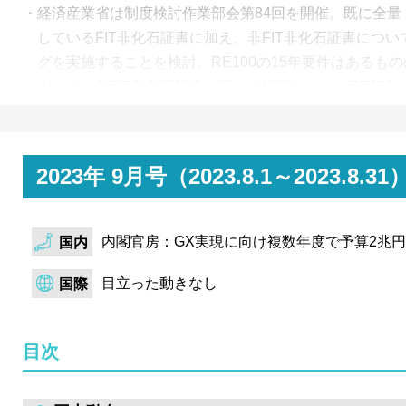
経済産業省は制度検討作業部会第84回を開催。既に全量
しているFIT非化石証書に加え、非FIT非化石証書につ
グを実施することを検討。RE100の15年要件はあるも
グにより非FIT非化石証書（再エネ指定あり）もRE10
たすようになる。
経済産業省は資源自律経済戦略に基づく産官学パートナ
会を設置。戦略実現に向けて、サーキュラーエコノミー
2023年 9月号（2023.8.1～202
トナーシップでは2030・50年を見据えたビジョンや中
策定を目指し、資源循環経済小委員会では来年度以降の
内閣官房：GX実現に向け複数年度で予算2兆
備に着手する予定。
国内
目立った動きなし
国際
目次