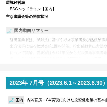
環境経営編
析の結果をまとめた。
ESGヘッドライン【国内】
主な審議会等の開催状況
国内動向サマリー
経済産業省は、温対法に基づくガス事業者及び熱供給事
出方法等に係る検討会第1回を開催。排出係数算出方法
について議論。需要家は令和6年度からガス供給事業者別
度から熱供給事業者別排出係数を利用可能になる見通し
経済産業省・環境省・農林水産省は、第14回Ｊ－クレジ
公表。再エネ発電Ｊ－クレの価格は前回を若干下回るも
kWhあたり約1.4円と非ＦＩＴ非化石証書の0.3円を大
2023年 7月号（2023.6.1～202
10月開設予定のクレジット市場において取引価格がどう
内閣官房：GX実現に向けた投資促進策の基本
国内