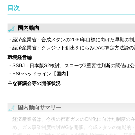
目次
事業者が国内でCCS事業を開始できる環境を整備すべく
関する許可制度等の導入を盛り込み。
経済産業省は、「令和6年度以降の調達価格等に関する意見
国内動向
年度以降のFIP制度の適用範囲、FIT調達価格及びFIP
経済産業省：合成メタンの2030年目標に向けた早期の
光の買取価格・入札上限価格は引き続き低下傾向。
経済産業省：クレジット創出をにらみDAC算定方法論の
日本卸電力取引所は、2023年度第3回非化石価値取引市
環境経営編
表。FIT非化石証書については過去2回のオークション
SSBJ：日本版S2検討、スコープ3重要性判断の閾値は
った。非FIT非化石証書は前回より買入札量＝約定量が
ESGヘッドライン【国内】
然として売入札量の方が大幅に大きい結果。
主な審議会等の開催状況
SSBJは、サステナビリティ開示に係る日本基準の適用
ついて審議。適用時期については、2025年3月決算から
る方針を提示。また金融庁からは、日本基準の適用対象
国内動向サマリー
業との考えが示された。
経済産業省は、今後の都市ガスのCN化に向けた制度の
め、ガス事業制度検討WGを開催。合成メタンの短期的