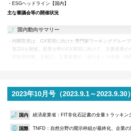
サステナビリティ基準委員会（SSBJ）は、第24～26回
ESGヘッドライン【国内】
続きISSB S2基準を巡る検討の中で、GHG排出量開示に
主な審議会等の開催状況
事務局からは、スコープ3のうち、重要性が乏しいカテ
する際の目安として、「前報告年度スコープ総量の100
国内動向サマリー
が示された。
内閣官房は、GX実現に向けた専門家ワーキンググループ
第2回を開催。産業分野のGX実現に向けて、主要産業の
別投資戦略」を検討。主要産業の「道行き」の中身・時
総額の目安、先行投資計画等を主要産業分野ごとに議論
東京証券取引所は、10月11日にカーボン・クレジット
トを毎日取引できる市場として価格シグナルの形成が期
度や取引量の少なさが課題。
2023年10月号（2023.9.1～202
サステナビリティ基準委員会（SSBJ）は、第21回～第23
本版S2基準を巡る検討において、温室効果ガス排出量開
経済産業省：FIT非化石証書の全量トラッキン
国内
SSBJ事務局より、スコープ3の重要性が乏しいカテゴ
として「最も排出量の大きいカテゴリーの1％以下」が
TNFD：自然分野の開示枠組が最終化、企業
国際