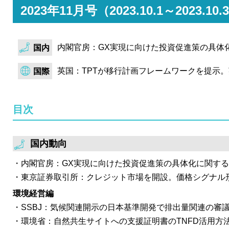
ン・クレジットの創出・活用環境の整備を目的に、炭素
2023年11月号（2023.10.1～202
方法論（MRV方法論）を検討予定。また、最初の個別
DACワーキンググループの設置を提案。
内閣官房：GX実現に向けた投資促進策の具体
国内
経済産業省は、日本のCCSの事業化促進に向けた制度的
め、カーボンマネジメント小委・産業保安基本制度小委
英国：TPTが移行計画フレームワークを提示
国際
他国のCCS法制を踏まえ、試掘権や貯留権の新設やCO
等、CCSに係る制度的措置について検討すべき論点を整
目次
日本卸電力取引所は、2023年度第2回非化石価値取引市
表。FIT非化石証書については、需要家が直接購入でき
降、過去最大の約定量を更新。対照的に、非FIT非化石
国内動向
入札量が激減する結果に。
内閣官房：GX実現に向けた投資促進策の具体化に関す
内閣官房は、GX実行会議第8回を開催。世界初の政府に
東京証券取引所：クレジット市場を開設。価格シグナル
ン・ボンドの発行に向け、「クライメート・トランジシ
環境経営編
ームワーク」を公表。同フレームワークでは、トランジ
SSBJ：気候関連開示の日本基準開発で排出量関連の審
当するのに適格な事業、「代表的な資金使途（適格事業
環境省：自然共生サイトへの支援証明書のTNFD活用方