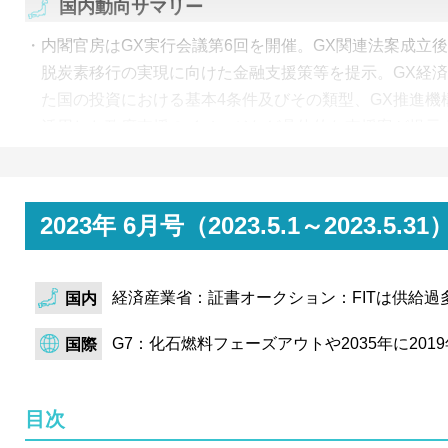
国内動向サマリー
内閣官房はGX実行会議第6回を開催。GX関連法案成立
脱炭素移行の実現に向けた金融支援策等を提示。GX経
た国の投資における基本4条件及びその類型、GX推進機
活用した政府支援のイメージなど具体的な支援案が提示
内閣官房は5年ぶりに水素基本戦略を改訂。2040年にお
2030年の水電解装置導入目標を新規に策定。水素と既
キーム検討や、低炭素水素・アンモニアの炭素集約度基
2023年 6月号（2023.5.1～202
点。
経済産業省はカーボンリサイクルロードマップを策定。201
経済産業省：証書オークション：FITは供給過多
国内
年改訂のカーボンリサイクル技術ロードマップに対し、
課題、アクション等を整理。2050年のCO2利用量の最
G7：化石燃料フェーズアウトや2035年に201
国際
算、各製品分野の2030年・2040年以降のターゲット製
定。
目次
経済産業省はネガティブエミッション市場創出に向けた