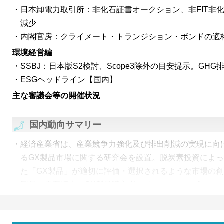
間とりまとめ（案）を公表。2023年1月に発表された中
日本卸電力取引所：非化石証書オークション、非FIT非
て、価格差支援及び拠点整備支援に関する具体的な施策
減少
では供給者・利用者一体での事業計画作成等が求められ
内閣官房：クライメート・トランジション・ボンドの適
用者の連携が鍵となる。
環境経営編
サステナビリティ基準委員会（SSBJ）は、第27回～第
SSBJ：日本版S2検討、Scope3除外の目安提示。GH
産業横断的指標や排出量目標の開示基準に関して審議。S
ESGヘッドライン【国内】
業横断的指標として、気候関連リスク・機会の影響を受
主な審議会等の開催状況
業活動の金額及びパーセンテージや、気候関連リスク・
などを提案。
国内動向サマリー
なお、国際サステナビリティ基準審議会（ISSB）は、IFRS
経済産業省は、産業競争力強化及び排出削減の実現に向
めナレッジハブの開設・ISOとの協力等を発表。また、IF
るGX製品市場に関する研究会を設置。脱炭素投資によ
した組織のリストも公表、多くの日本企業も名を連ねた
た「GX製品」が適切に評価・選択されるような市場の創
審議会（IASB）では、ネットゼロコミットが会計に与
製品の需要拡大、GX製品購入者のインセンティブにつ
の条件を満たすと、将来のクレジット購入費用を引当金
経済産業省は、ネガティブエミッション市場創出に向け
があるとの結論。
NDC達成には資さないものの将来的な除去・吸収の拡大