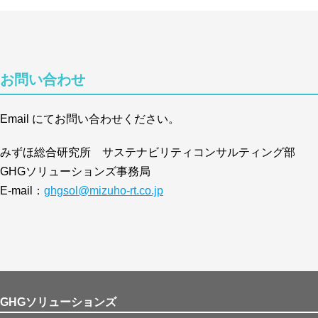
における適格クレジットをボランタリークレジットの一
を示唆した点は注目ポイント。
経済産業省は約6年ぶりとなる水素基本戦略の改定に向
お問い合わせ
せて水素産業戦略の策定に向けた検討も開始。水素産業
勝ち筋を見出し、海外市場への展開を見据えて策定され
略を盛り込んだ水素基本戦略は、5月末を目途に取りま
Email にてお問い合わせください。
環境省は30by30に係る経済的インセンティブ等検討会
みずほ総合研究所 サステナビリティコンサルティング部
生サイト認定を支援する企業等に対する貢献証書制度の
GHGソリューションズ事務局
資家等に効果的にPRできるよう、地域貢献などの社会
E-mail：
ghgsol@mizuho-rt.co.jp
ビスといった、任意の概要説明を証書に付与する方針が
GHGソリューションズ