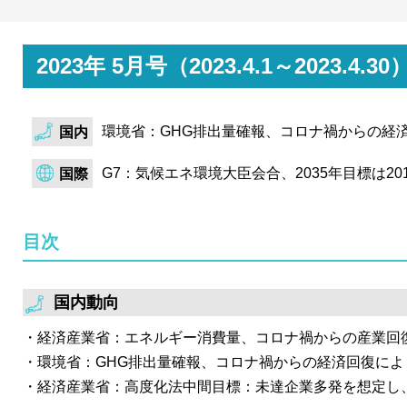
家は余裕をもって第3回オークションまでに必要量を調
あろう。
経済産業省は合成燃料（e-fuel）官民協議会（第2回）、
2023年 5月号（2023.4.1～202
3回）の2つの協議会を開催。各燃料の導入促進に向けた
発表。合成燃料ではこれまで「2040年代」としていた商用
環境省：GHG排出量確報、コロナ禍からの経
年代前半までに商用化」に前倒し。SAFでは燃料供給側
国内
して、SAF供給・利用の義務化を求めることを検討。
G7：気候エネ環境大臣会合、2035年目標は2
国際
目次
国内動向
経済産業省：エネルギー消費量、コロナ禍からの産業回
環境省：GHG排出量確報、コロナ禍からの経済回復によ
経済産業省：高度化法中間目標：未達企業多発を想定し