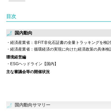
環境省は、30by30に係る経済的インセンティブ等検討
イトの所有・管理者に認定証を、支援者に支援証明書を
目次
示。後者のTNFD等への活用方法を今後検討。
国内動向
経済産業省：非FIT非化石証書の全量トラッキングを検
経済産業省：循環経済の実現に向けた経済政策の具体検
環境経営編
ESGヘッドライン【国内】
主な審議会等の開催状況
国内動向サマリー