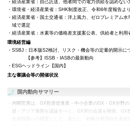
経済産業省：自己託送、他者間での電力供給を認めない
環境省・経済産業省：SHK制度改正、令和6年度報告よ
経済産業省・国土交通省：洋上風力、ゼロプレミアム水
域で選定
経済産業省：水素等の価格差支援案公表、供給者と利用
環境経営編
SSBJ：日本版S2検討、リスク・機会等の定量的開示に
【参考】ISSB・IASBの最新動向
ESGヘッドライン【国内】
主な審議会等の開催状況
国内動向サマリー
内閣官房は、GX投資促進策・中小企業のGX・GX分野
援・アジア展開を議論すべく、GX実行会議を開催。GX
生産段階への措置として、新たに「戦略分野国内生産促
表。特定の分野において、生産・販売量に応じて税額控