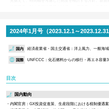
見据えて、時間軸を考慮した制度を検討する方針。新規
給事業者に対する供給義務やLNGとの価格差による負担
嫁する仕組み等を議論。
経済産業省は、DAC市場創出に向けて必要な国内ルール
ネガティブエミッション市場創出に向けた検討会 DAC
2024年1月号（2023.12.1～202
を開催。特にクレジット創出に必要となるMRV方法論
検討。
経済産業省・国土交通省：洋上風力、一般海域
国内
サステナビリティ基準委員会（SSBJ）は、第29回会合
で日本版S1, S2の審議は一巡し、第29回ではこれまで
UNFCCC：化石燃料からの移行・再エネ容量
国際
見が割れていた論点について再審議を実施。 注目を集
けるカテゴリー毎の重要性判断基準は、不採用と結論。S
目次
果を踏まえ、今年度中に公開草案を公表予定。
国内動向
内閣官房：GX投資促進策、生産段階における税制優遇