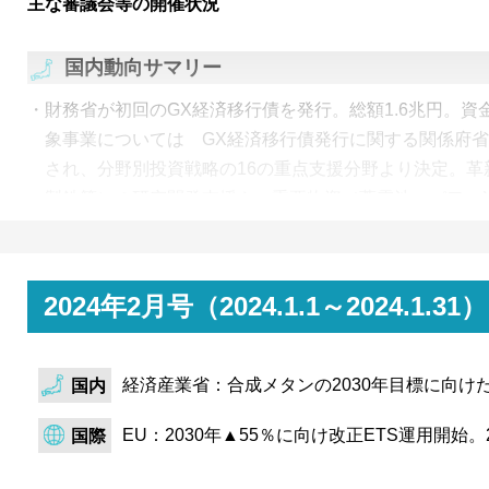
主な審議会等の開催状況
国内動向サマリー
財務省が初回のGX経済移行債を発行。総額1.6兆円。資
象事業については GX経済移行債発行に関する関係府
され、分野別投資戦略の16の重点支援分野より決定。革
製鉄等）の研究開発支援や、重要物資（蓄電池・パワー
サプライチェーン強靭化支援に充当。
経済産業省は、産業競争力強化及び排出削減の実現に向
るGX製品市場に関する研究会第3回を開催。GX価値の
2024年2月号（2024.1.1～2024
来のライフサイクル排出量と自社の排出削減施策後のラ
の差分を指す「削減実績量（仮称）」の考え方を提示。
経済産業省：合成メタンの2030年目標に向け
創出に向けた具体的な施策パッケージ案を整理。
国内
政府は、水素社会推進法案とCCS事業法案を閣議決定。
EU：2030年▲55％に向け改正ETS運用開始。
国際
は低炭素水素等の供給・利用の早期実現に向け、基本方
援等のための計画認定制度を創設。CCS事業法案では、2