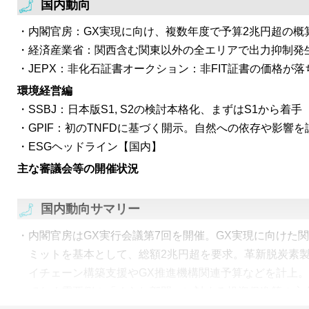
国内動向
内閣官房：GX実現に向け、複数年度で予算2兆円超の概
経済産業省：関西含む関東以外の全エリアで出力抑制発
JEPX：非化石証書オークション：非FIT証書の価格が落
環境経営編
SSBJ：日本版S1, S2の検討本格化、まずはS1から着手
GPIF：初のTNFDに基づく開示。自然への依存や影響
ESGヘッドライン【国内】
主な審議会等の開催状況
国内動向サマリー
内閣官房はGX実行会議第7回を開催。GX実現に向けた
ミットを基本として、総額2兆円超を要求。革新脱炭素
イチェーン構築支援やGX推進機構関連予算などを計上
でなく需要側の「くらし部門」に対する投資促進策の方