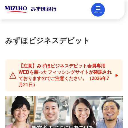
メニュー
閉じる
調査レポート
FAQ
みずほビジネスデビット
法人口座開設
【注意】みずほビジネスデビット会員専用
資金調達
WEBを装ったフィッシングサイトが確認され
ておりますのでご注意ください。（2026年7
月21日）
決済業務
国際業務・外国為替取引