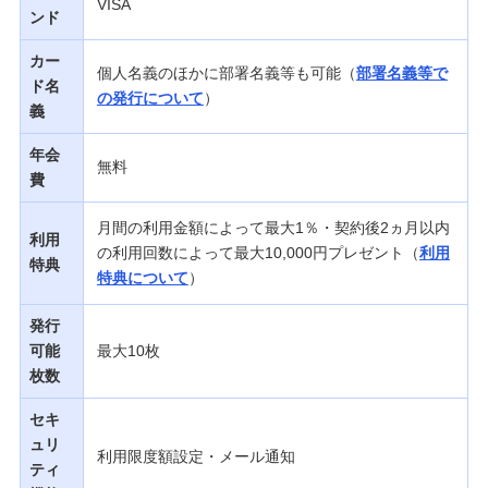
VISA
ンド
カー
個人名義のほかに部署名義等も可能（
部署名義等で
ド名
の発行について
）
義
年会
無料
費
月間の利用金額によって最大1％・契約後2ヵ月以内
利用
の利用回数によって最大10,000円プレゼント（
利用
特典
特典について
）
発行
可能
最大10枚
枚数
セキ
ュリ
利用限度額設定・メール通知
ティ