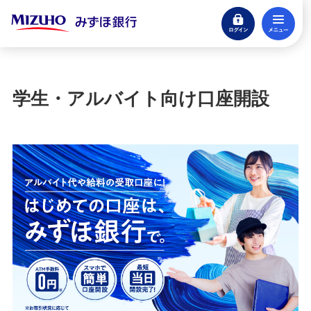
ログイン
メ
閉じる
宝くじ
ログイン
学生・アルバイト向け口座開設
口座開設
来店不要・スマホで完結
支払う・つかう
クレジットカード・デビット
ローン
住宅ローン・カードローン
貯める・増やす
預金・NISA・資産運用