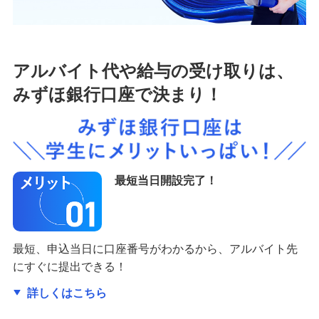
備える
相続・保険
学ぶ・考える
アルバイト代や給与の受け取りは、
生涯学習
みずほ銀行口座で決まり！
お客さまサポート
困ったときは・よくあるご質問
みずほ銀行について
最短当日開設完了！
最短、申込当日に口座番号がわかるから、アルバイト先
にすぐに提出できる！
詳しくはこちら