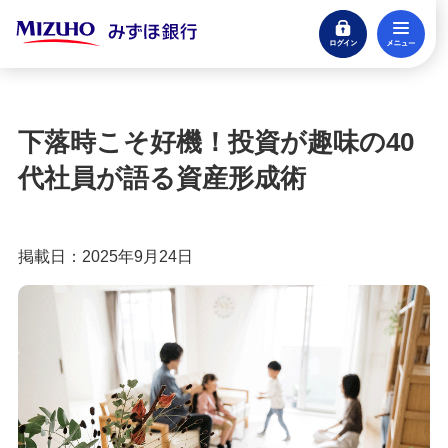
ログイン
メ
閉じる
宝くじ
ログイン
下落時こそ好機！投資が趣味の40
口座開設
代社員が語る資産形成術
来店不要・スマホで完結
支払う・つかう
掲載日：2025年9月24日
クレジットカード・デビット
ローン
住宅ローン・カードローン
貯める・増やす
預金・NISA・資産運用