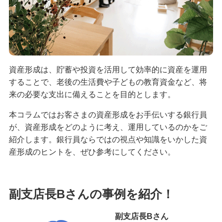
備える
相続・保険
学ぶ・考える
生涯学習
資産形成は、貯蓄や投資を活用して効率的に資産を運用
お客さまサポート
することで、老後の生活費や子どもの教育資金など、将
困ったときは・よくあるご質問
来の必要な支出に備えることを目的とします。
本コラムではお客さまの資産形成をお手伝いする銀行員
みずほ銀行について
が、資産形成をどのように考え、運用しているのかをご
紹介します。銀行員ならではの視点や知識をいかした資
産形成のヒントを、ぜひ参考にしてください。
副支店長Bさんの事例を紹介！
副支店長Bさん