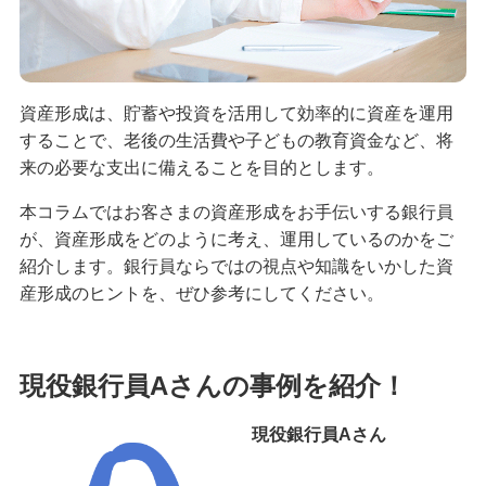
備える
相続・保険
学ぶ・考える
資産形成は、貯蓄や投資を活用して効率的に資産を運用
生涯学習
することで、老後の生活費や子どもの教育資金など、将
来の必要な支出に備えることを目的とします。
お客さまサポート
困ったときは・よくあるご質問
本コラムではお客さまの資産形成をお手伝いする銀行員
が、資産形成をどのように考え、運用しているのかをご
みずほ銀行について
紹介します。銀行員ならではの視点や知識をいかした資
産形成のヒントを、ぜひ参考にしてください。
現役銀行員Aさんの事例を紹介！
現役銀行員Aさん