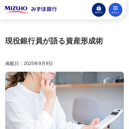
ログイン
メ
閉じる
宝くじ
ログイン
現役銀行員が語る資産形成術
口座開設
来店不要・スマホで完結
掲載日：2025年9月9日
支払う・つかう
クレジットカード・デビット
ローン
住宅ローン・カードローン
貯める・増やす
預金・NISA・資産運用