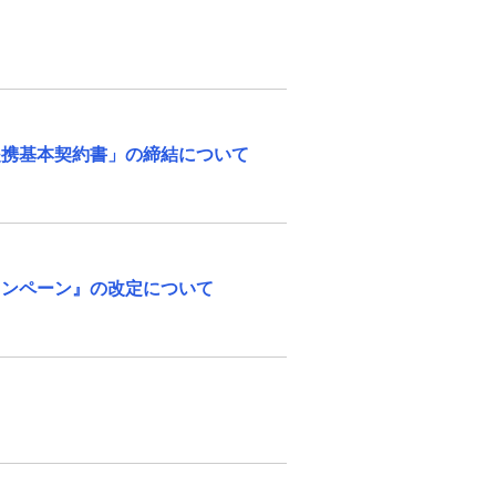
来店予約（ご相談）
カードローン申込（口座なし）
資産形成・資産運用セミナー
提携基本契約書」の締結について
ャンペーン』の改定について