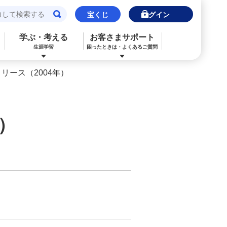
宝くじ
ログイン
学ぶ・考える
お客さまサポート
生涯学習
困ったときは・よくあるご質問
リース（2004年）
閉じる
閉じる
閉じる
閉じる
閉じる
閉じる
みずほJCBデビット（デビットカード）
ご利用中のお客さま
ご検討中のお客さま
ご検討中のお客さま
ご検討中のお客さま
詳しく知りたいときは
）
申込ボードログイン
NISA・投資信託申込
保険の見直し
ライフデザイン・ナビゲーション
よくあるご質問
その他決済・支払いサービス
iDeCo申込
ライフデザイン・ナビゲーション
個人のお客さま向けコンサルティング
ご検討中のお客さま
金利一覧
医療保険
住宅ローン申込（新規）
みずほプレミアムクラブ
外国為替相場情報
年金保険
住宅ローン申込（借換）
ライフデザイン・ナビゲーション
来店予約（ご相談）
カードローン申込（口座あり）