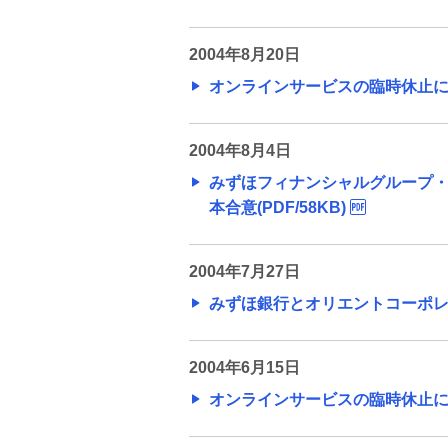
ュースリリース
2004年8月20日
旧みずほリサーチ&テクノロジ
ーズのニュースリリース
オンラインサービスの臨時休止につい
お客さまの業務効率化支援を目的とし
2004年8月4日
た中小企業・個人事業主向けビジネス
デビットカードの取り扱いについて
みずほフィナンシャルグループ
本合意(PDF/58KB)
旧みずほ銀行と旧みずほコーポ
レート銀行の合併に関するお知
2004年7月27日
らせ
みずほ銀行とオリエントコーポレー
2013年9月・12月の金融庁による行政
処分について
2004年6月15日
オンラインサービスの臨時休止につい