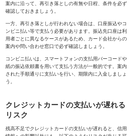
案内に沿って、再引き落としの有無や日程、条件を必ず
確認しておきましょう。
無職でもクレジットカードは作れる？可能なケー
スや審査に通るためのポイントを解説
一方、再引き落としが行われない場合は、口座振込やコ
ンビニ払い等で支払う必要があります。振込先口座は利
クレジットカードのブラックカードとは？持つ条
用者ごとに異なるケースがあるため、カード会社からの
件や入手方法を解説
案内や問い合わせ窓口で必ず確認しましょう。
プラチナカードとは？メリット・デメリットや年
コンビニ払いは、スマートフォンの支払用バーコードや
収等の条件、申込方法を解説
紙の振込依頼書を用いて支払う方法が一般的です。案内
された手順通りに支払いを行い、期限内に入金しましょ
クレジットカードのキャッシングとは？利用方法
う。
や返済方法、注意点を解説
クレジットカードのおすすめ国際ブランドは？そ
クレジットカードの支払いが遅れる
れぞれの特徴と選び方を解説
リスク
大学生もクレジットカードを申し込める！メリッ
残高不足でクレジットカードの支払いが遅れると、信用
トや選び方、おすすめの使い方を解説