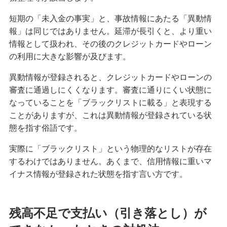
クレジットカードのステータスとは？保有する必
短期の「未入金の事実」と、事故情報にあたる「異動情
要性や役立つシーン、選び方を解説
報」は同じではありません。延滞が長引くと、より重い
情報として扱われ、その後のクレジットカードやローン
クレジットカードの名義変更のタイミングは？方
の利用に大きな影響が及びます。
法や変更しないリスク等を解説
異動情報が登録されると、クレジットカードやローンの
審査に通過しにくくなります。審査に通りにくい状態に
クレジットカード決済の返金対応とは？手続きの
流れやタイミング、注意点を解説
なっていることを「ブラックリストに載る」と表現する
ことがありますが、これは異動情報が登録されている状
態を指す俗語です。
クレジットカードの引き落とし口座を変更する方
法とは？選び方や注意点も紹介
実際に「ブラックリスト」という物理的なリストが存在
するわけではありません。あくまで、信用情報に重いマ
クレジットカードとデビットカードの違いは？メ
イナス情報が登録された状態を指す言い方です。
リット・デメリットや使い分け方を解説
クレジットカード決済で領収書は発行できる？代
残高不足で支払い（引き落とし）が
わりの書類や注意点も解説