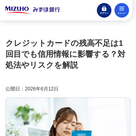
ログイン
メ
みずほ楽天カード（クレジットカード）
閉じる
もっとおトクに！みずほ銀行のクレジットカ
ード活用ガイド
クレジットカードの残高不足は1
クレジットカードとは？種類やメリット・注意
回目でも信用情報に影響する？対
点、審査の流れを分かりやすく解説
処法やリスクを解説
クレジットカードに付帯する特典とは？種類や選
び方、利用時の注意点を解説
公開日：2026年6月12日
クレジットカードのポイント還元率とは？選び方
や効率良く貯めるコツを紹介
クレジットカードの年会費は？無料・有料のメリ
ットや選び方を分かりやすく解説