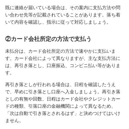
既に連絡が届いている場合は、その案内に支払方法や問
クレジットカードを英語で言うと？海外旅行で使
い合わせ先等が記載されていることがあります。落ち着
える基本フレーズをまとめて紹介
いて内容を確認し、指示に従って対応しましょう。
iDとクレジットカードの違いは？ポイント還元率
を高める方法も紹介
②カード会社所定の方法で支払う
未払分は、カード会社所定の方法で速やかに支払いま
海外旅行におすすめのクレジットカードとは？選
す。カード会社によって異なりますが、主な支払方法に
ぶポイントや注意点を解説
は、再引き落とし、口座振込、コンビニ払い等がありま
す。
高校生はクレジットカードに申し込めない！カー
ドを持つための代替手段と注意点を解説
再引き落としが行われる場合は、日程を確認したうえ
で、早めに引き落とし口座へ入金しましょう。再引き落
【初心者必見】クレジットカードのメリットとデ
としの有無や回数、日程はカード会社やクレジットカー
メリット、利用時の注意点を解説
ドの種類、引落口座の金融機関によって異なるため、
「次は自動で引き落とされるはず」と決めつけてはいけ
クレジットカードの暗証番号を変更する方法！手
ません。
数料の有無や注意点も解説