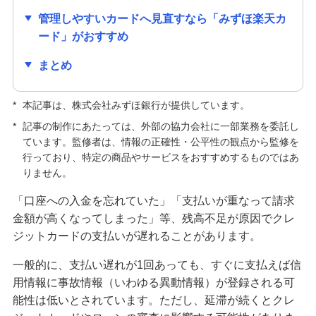
クレジットカードの種類はどう選ぶ？主な種類や
管理しやすいカードへ見直すなら「みずほ楽天カ
自分に合う1枚の選び方を紹介
ード」がおすすめ
まとめ
クレジットカードの手数料が発生するのはどんな
とき？手数料なしで利用する方法も紹介
*
本記事は、株式会社みずほ銀行が提供しています。
キャッシュカードとクレジットカードの違いは？
*
記事の制作にあたっては、外部の協力会社に一部業務を委託し
役割や使い分ける方法も解説
ています。監修者は、情報の正確性・公平性の観点から監修を
行っており、特定の商品やサービスをおすすめするものではあ
りません。
クレジットカードの解約前に確認すること・手続
方法は？メリット・デメリットも解説
「口座への入金を忘れていた」「支払いが重なって請求
金額が高くなってしまった」等、残高不足が原因でクレ
クレジットカードの更新時にするべきことは？新
ジットカードの支払いが遅れることがあります。
しいカードが届かない原因も解説
一般的に、支払い遅れが1回あっても、すぐに支払えば信
クレジットカードの利用限度額はどう決まる？仕
用情報に事故情報（いわゆる異動情報）が登録される可
組みや確認方法、増やす方法を紹介
能性は低いとされています。ただし、延滞が続くとクレ