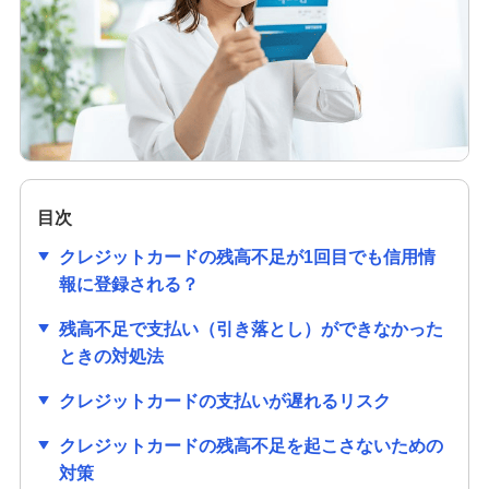
クレジットカードの作り方は？必要なものや初め
ての1枚を選ぶ際のポイントも解説
クレジットカードのセキュリティコードとは？役
割や確認方法、不正利用対策を解説
クレジットカードは学生でも作れる！メリットや
作り方、利用限度額についても解説
目次
クレジットカードの残高不足が1回目でも信用情
クレジットカードの審査項目は？時間や必要書
報に登録される？
類、落ちる理由を解説
残高不足で支払い（引き落とし）ができなかった
クレジットカードの番号にはどのような意味があ
ときの対処法
るの？流出リスクと対策も紹介
クレジットカードの支払いが遅れるリスク
クレジットカードの有効期限はどのくらい？更新
クレジットカードの残高不足を起こさないための
時の手続きも分かりやすく紹介
対策