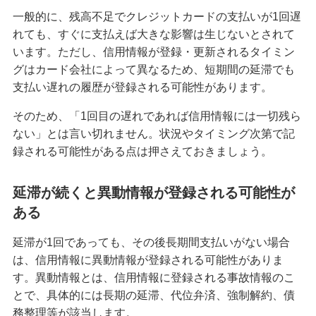
一般的に、残高不足でクレジットカードの支払いが1回遅
クレジットカードを紛失した！対応方法や再発行
れても、すぐに支払えば大きな影響は生じないとされて
までの手順を解説
います。ただし、信用情報が登録・更新されるタイミン
グはカード会社によって異なるため、短期間の延滞でも
クレジットカード決済にはどんなメリットがあ
支払い遅れの履歴が登録される可能性があります。
る？仕組みや注意点も解説
そのため、「1回目の遅れであれば信用情報には一切残ら
マイルが貯まるクレジットカードとは？選び方や
ない」とは言い切れません。状況やタイミング次第で記
効率的な貯め方、使い方を解説
録される可能性がある点は押さえておきましょう。
クレジットカードの支払方法には何がある？1回払
延滞が続くと異動情報が登録される可能性が
いや分割払い等の種類を解説
ある
クレジットカードは何枚までが良い？2枚以上を持
延滞が1回であっても、その後長期間支払いがない場合
つメリット・デメリット等を解説
は、信用情報に異動情報が登録される可能性がありま
す。異動情報とは、信用情報に登録される事故情報のこ
クレジットカードのゴールドとは？特徴や発行条
とで、具体的には長期の延滞、代位弁済、強制解約、債
件、保有するメリット、選び方を解説
務整理等が該当します。