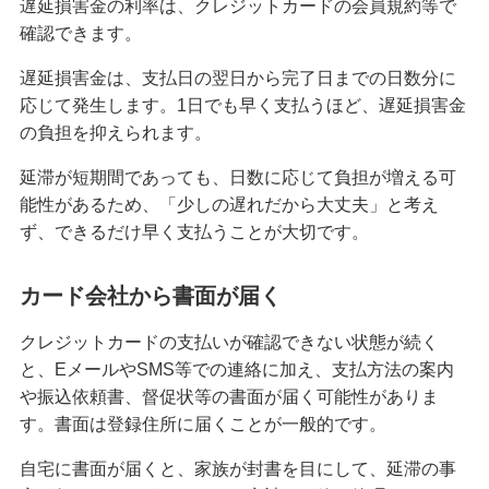
遅延損害金の利率は、クレジットカードの会員規約等で
みずほマイレージクラブ
確認できます。
遅延損害金は、支払日の翌日から完了日までの日数分に
みずほプレミアムクラブ
応じて発生します。1日でも早く支払うほど、遅延損害金
の負担を抑えられます。
ローン
延滞が短期間であっても、日数に応じて負担が増える可
住宅ローン・カードローン
能性があるため、「少しの遅れだから大丈夫」と考え
貯める・増やす
ず、できるだけ早く支払うことが大切です。
預金・NISA・資産運用
カード会社から書面が届く
備える
相続・保険
クレジットカードの支払いが確認できない状態が続く
と、EメールやSMS等での連絡に加え、支払方法の案内
学ぶ・考える
や振込依頼書、督促状等の書面が届く可能性がありま
生涯学習
す。書面は登録住所に届くことが一般的です。
自宅に書面が届くと、家族が封書を目にして、延滞の事
お客さまサポート