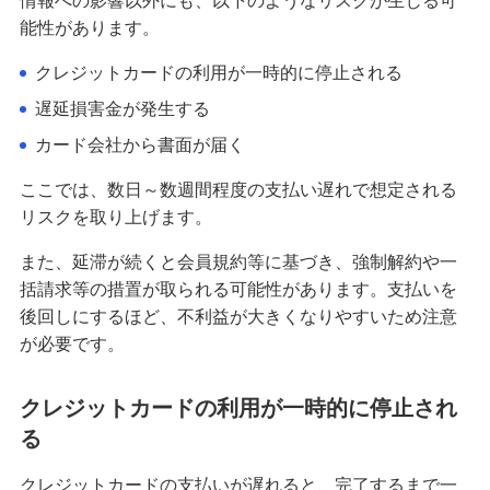
情報への影響以外にも、以下のようなリスクが生じる可
能性があります。
クレジットカードを再発行する方法とは？流れや
注意点を解説
クレジットカードの利用が一時的に停止される
遅延損害金が発生する
クレジットカードのリボ払いとは？仕組みやメリ
カード会社から書面が届く
ット、注意点を分かりやすく解説
ここでは、数日～数週間程度の支払い遅れで想定される
初めてのクレジットカードはどう選ぶ？申し込み
リスクを取り上げます。
の手順や注意点も解説
また、延滞が続くと会員規約等に基づき、強制解約や一
括請求等の措置が取られる可能性があります。支払いを
クレジットカードのデメリットとは？安全に利用
するためのポイントを分かりやすく紹介
後回しにするほど、不利益が大きくなりやすいため注意
が必要です。
クレジットカードの在籍確認とは？タイミングや
確認内容、対応方法を解説
クレジットカードの利用が一時的に停止され
る
ナンバーレスのクレジットカードとは？メリット
やデメリットを解説
クレジットカードの支払いが遅れると、完了するまで一