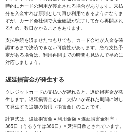
時的にカードの利用が停止される場合があります。未払
分を入金すれば原則として再び利用できるようになりま
みずほマイレージクラブカード（クレジットカ
ード）
すが、カード会社側で入金確認が完了してから再開され
るため、数日かかることもあります。
みずほJCBデビット（デビットカード）
支払手続を済ませたつもりでも、カード会社が入金を確
認するまで決済できない可能性があります。急な支払予
定がある場合は、利用再開までの時間も見込んで早めに
みずほWallet
対応しましょう。
J-Coin Pay
遅延損害金が発生する
クレジットカードの支払いが遅れると、遅延損害金が発
その他決済・支払いサービス
生します。遅延損害金とは、支払いが遅れた期間に対し
て発生する追加の費用（損害金）のことです。
みずほダイレクト
計算式は、遅延損害金 = 利用金額 × 遅延損害金利率 ÷
365日（うるう年は366日）× 延滞日数とされています。