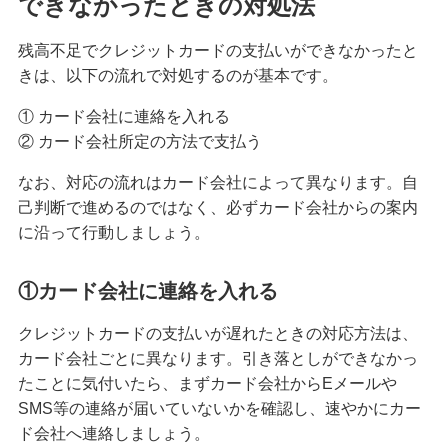
できなかったときの対処法
クレジットカードが作れない原因とは？審査に落
残高不足でクレジットカードの支払いができなかったと
ちた場合の対処法や代替カードを紹介
きは、以下の流れで対処するのが基本です。
クレジットカードの3Dセキュアとは？決済方法、
① カード会社に連絡を入れる
導入のメリットや注意点を解説
② カード会社所定の方法で支払う
なお、対応の流れはカード会社によって異なります。自
クレジットカードの家族カードとは？発行条件や
メリット・デメリット等を解説
己判断で進めるのではなく、必ずカード会社からの案内
に沿って行動しましょう。
クレジットカードの残高不足は1回目でも信用情報
に影響する？対処法やリスクを解説
①カード会社に連絡を入れる
クレジットカードの支払いが遅れたときの対応方法は、
クレジットカードのランクとは？上げる方法やハ
イクラスのメリット・注意点も解説
カード会社ごとに異なります。引き落としができなかっ
たことに気付いたら、まずカード会社からEメールや
SMS等の連絡が届いていないかを確認し、速やかにカー
クレジットカード引き落としの時間は？当日入金
の注意点や遅れたときの対処法も紹介
ド会社へ連絡しましょう。