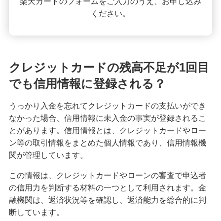
楽天カードのフォームをご入力のうえ、お申し込み
ください。
クレジットカードの請求元を調べる方法！明細書
の見方や覚えのない請求への対応も紹介
クレジットカードは何歳から申し込みが可能？審
査に不安なときの対処法も紹介
クレジットカードの残高不足が1回目
でも信用情報に登録される？
クレジットカードのタッチ決済を分かりやすく解
説！メリットや使い方のコツも紹介
うっかり入金を忘れてクレジットカードの支払いができ
なかった場合、信用情報に未入金の事実が登録されるこ
クレジットカード署名欄のサインが必要な理由
とがあります。信用情報とは、クレジットカードやロー
は？書き方や廃止についても解説
ン等の取引情報をまとめた個人情報であり、信用情報機
関が管理しています。
きっぷをクレジットカードで購入する3つの方法！
メリットと注意点も解説
この情報は、クレジットカードやローンの審査で申込者
の信用力を判断する材料の一つとして利用されます。金
クレジットカードを海外で利用すると手数料はど
融機関は、返済状況等を確認し、返済能力を総合的に判
のくらいかかる？注意点も紹介
断しています。