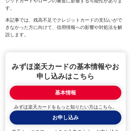
ジットカードやローンの審査に影響する可能性がありま
クレジットカードが使えない！よくある原因や解
す。
決策を紹介
本記事では、残高不足でクレジットカードの支払いがで
きなかった方に向けて、信用情報への影響や対処法を解
【クレジットカード初心者向け】使い方や使える
説します。
場所、ポイントの貯め方を紹介
クレジットカードの住所変更手続を紹介！タイミ
ングや変更しないリスクも解説
みずほ楽天カードの基本情報やお
クレジットカードで分割払い・あとから分割を利
申し込みはこちら
用する手順は？手数料やメリットも紹介
基本情報
2枚目のクレジットカードを持つメリット・デメリ
ットは？選び方や使い分けも解説
みずほ楽天カードをもっと知りたい方はこちら。
お申し込み
クレジットカードの引き落とし日（支払日）はい
つ？締め日との関係や注意点を解説