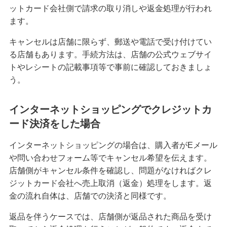
ットカード会社側で請求の取り消しや返金処理が行われ
クレジットカードを紛失した！対応方法や再発行
ます。
までの手順を解説
キャンセルは店舗に限らず、郵送や電話で受け付けてい
クレジットカード決済にはどんなメリットがあ
る店舗もあります。手続方法は、店舗の公式ウェブサイ
る？仕組みや注意点も解説
トやレシートの記載事項等で事前に確認しておきましょ
う。
マイルが貯まるクレジットカードとは？選び方や
効率的な貯め方、使い方を解説
インターネットショッピングでクレジットカ
ード決済をした場合
クレジットカードの支払方法には何がある？1回払
いや分割払い等の種類を解説
インターネットショッピングの場合は、購入者がEメール
や問い合わせフォーム等でキャンセル希望を伝えます。
クレジットカードは何枚までが良い？2枚以上を持
店舗側がキャンセル条件を確認し、問題がなければクレ
つメリット・デメリット等を解説
ジットカード会社へ売上取消（返金）処理をします。返
金の流れ自体は、店舗での決済と同様です。
クレジットカードのゴールドとは？特徴や発行条
件、保有するメリット、選び方を解説
返品を伴うケースでは、店舗側が返品された商品を受け