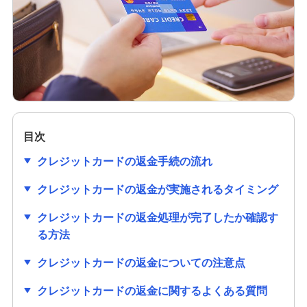
クレジットカードの作り方は？必要なものや初め
ての1枚を選ぶ際のポイントも解説
クレジットカードのセキュリティコードとは？役
割や確認方法、不正利用対策を解説
クレジットカードは学生でも作れる！メリットや
作り方、利用限度額についても解説
目次
クレジットカードの返金手続の流れ
クレジットカードの審査項目は？時間や必要書
類、落ちる理由を解説
クレジットカードの返金が実施されるタイミング
クレジットカードの返金処理が完了したか確認す
クレジットカードの番号にはどのような意味があ
るの？流出リスクと対策も紹介
る方法
クレジットカードの返金についての注意点
クレジットカードの有効期限はどのくらい？更新
時の手続きも分かりやすく紹介
クレジットカードの返金に関するよくある質問