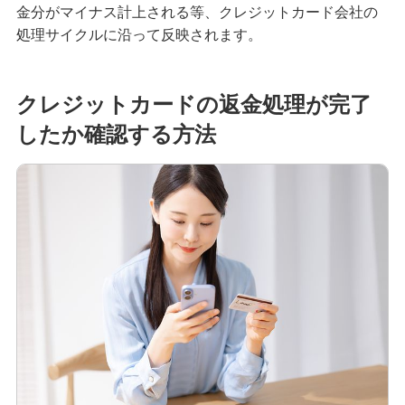
金分がマイナス計上される等、クレジットカード会社の
クレジットカードを英語で言うと？海外旅行で使
処理サイクルに沿って反映されます。
える基本フレーズをまとめて紹介
クレジットカードの返金処理が完了
iDとクレジットカードの違いは？ポイント還元率
を高める方法も紹介
したか確認する方法
海外旅行におすすめのクレジットカードとは？選
ぶポイントや注意点を解説
高校生はクレジットカードに申し込めない！カー
ドを持つための代替手段と注意点を解説
【初心者必見】クレジットカードのメリットとデ
メリット、利用時の注意点を解説
クレジットカードの暗証番号を変更する方法！手
数料の有無や注意点も解説