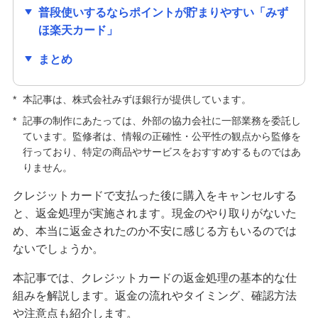
普段使いするならポイントが貯まりやすい「みず
クレジットカードの種類はどう選ぶ？主な種類や
ほ楽天カード」
自分に合う1枚の選び方を紹介
まとめ
クレジットカードの手数料が発生するのはどんな
とき？手数料なしで利用する方法も紹介
*
本記事は、株式会社みずほ銀行が提供しています。
*
記事の制作にあたっては、外部の協力会社に一部業務を委託し
キャッシュカードとクレジットカードの違いは？
ています。監修者は、情報の正確性・公平性の観点から監修を
役割や使い分ける方法も解説
行っており、特定の商品やサービスをおすすめするものではあ
りません。
クレジットカードの解約前に確認すること・手続
方法は？メリット・デメリットも解説
クレジットカードで支払った後に購入をキャンセルする
と、返金処理が実施されます。現金のやり取りがないた
クレジットカードの更新時にするべきことは？新
め、本当に返金されたのか不安に感じる方もいるのでは
しいカードが届かない原因も解説
ないでしょうか。
本記事では、クレジットカードの返金処理の基本的な仕
クレジットカードの利用限度額はどう決まる？仕
組みを解説します。返金の流れやタイミング、確認方法
組みや確認方法、増やす方法を紹介
や注意点も紹介します。