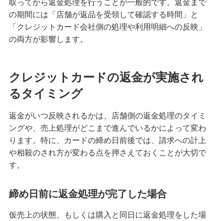
取ってから返金処理を行うことが一般的です。返金まで
の期間には「店舗が返品を受領して確認する時間」と
クレジットカードのステータスとは？保有する必
要性や役立つシーン、選び方を解説
「クレジットカード会社側の処理や利用明細への反映」
の両方が影響します。
クレジットカードの名義変更のタイミングは？方
法や変更しないリスク等を解説
クレジットカードの返金が実施され
クレジットカード決済の返金対応とは？手続きの
るタイミング
流れやタイミング、注意点を解説
返金がいつ反映されるかは、店舗側の返金処理のタイミ
クレジットカードの引き落とし口座を変更する方
ングや、売上処理がどこまで進んでいるかによって変わ
法とは？選び方や注意点も紹介
ります。特に、カードの締め日前後では、請求への計上
や相殺のされ方が変わる点を押さえておくことが大切で
クレジットカードとデビットカードの違いは？メ
す。
リット・デメリットや使い分け方を解説
締め日前に返金処理が完了した場合
クレジットカード決済で領収書は発行できる？代
わりの書類や注意点も解説
仮売上の状態、もしくは購入と同日に返金処理をした場