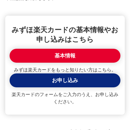
クレジットカードが使えない！よくある原因や解
決策を紹介
みずほ楽天カードの基本情報やお
【クレジットカード初心者向け】使い方や使える
場所、ポイントの貯め方を紹介
申し込みはこちら
クレジットカードの住所変更手続を紹介！タイミ
基本情報
ングや変更しないリスクも解説
みずほ楽天カードをもっと知りたい方はこちら。
クレジットカードで分割払い・あとから分割を利
用する手順は？手数料やメリットも紹介
お申し込み
楽天カードのフォームをご入力のうえ、お申し込み
2枚目のクレジットカードを持つメリット・デメリ
ットは？選び方や使い分けも解説
ください。
クレジットカードの引き落とし日（支払日）はい
つ？締め日との関係や注意点を解説