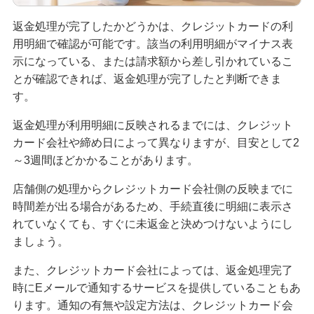
返金処理が完了したかどうかは、クレジットカードの利
無職でもクレジットカードは作れる？可能なケー
スや審査に通るためのポイントを解説
用明細で確認が可能です。該当の利用明細がマイナス表
示になっている、または請求額から差し引かれているこ
とが確認できれば、返金処理が完了したと判断できま
クレジットカードのブラックカードとは？持つ条
件や入手方法を解説
す。
返金処理が利用明細に反映されるまでには、クレジット
プラチナカードとは？メリット・デメリットや年
カード会社や締め日によって異なりますが、目安として2
収等の条件、申込方法を解説
～3週間ほどかかることがあります。
クレジットカードのキャッシングとは？利用方法
店舗側の処理からクレジットカード会社側の反映までに
や返済方法、注意点を解説
時間差が出る場合があるため、手続直後に明細に表示さ
れていなくても、すぐに未返金と決めつけないようにし
クレジットカードのおすすめ国際ブランドは？そ
ましょう。
れぞれの特徴と選び方を解説
また、クレジットカード会社によっては、返金処理完了
時にEメールで通知するサービスを提供していることもあ
大学生もクレジットカードを申し込める！メリッ
トや選び方、おすすめの使い方を解説
ります。通知の有無や設定方法は、クレジットカード会