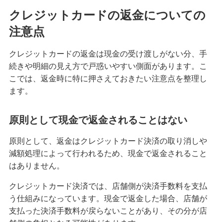
クレジットカードの返金についての
みずほマイレージクラブカード（クレジットカ
注意点
ード）
クレジットカードの返金は現金の受け渡しがない分、手
みずほJCBデビット（デビットカード）
続きや明細の見え方で戸惑いやすい側面があります。こ
こでは、返金時に特に押さえておきたい注意点を整理し
ます。
みずほWallet
原則として現金で返金されることはない
J-Coin Pay
原則として、返金はクレジットカード決済の取り消しや
減額処理によって行われるため、現金で返金されること
その他決済・支払いサービス
はありません。
クレジットカード決済では、店舗側が決済手数料を支払
みずほダイレクト
う仕組みになっています。現金で返金した場合、店舗が
支払った決済手数料が戻らないことがあり、その分が店