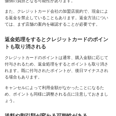
舗側の負担となる可能性があります。
みずほマイレージクラブ
また、クレジットカード会社の加盟店規約で、現金によ
る返金を禁止していることもあります。返金方法につい
みずほプレミアムクラブ
ては、まず店舗の案内を確認することが必要です。
ローン
返金処理をするとクレジットカードのポイン
住宅ローン・カードローン
トも取り消される
貯める・増やす
クレジットカードのポイントは通常、購入金額に応じて
預金・NISA・資産運用
付与されるため、返金処理をするとポイントも取り消さ
れます。既に付与されたポイントが、後日マイナスされ
備える
る場合もあります。
相続・保険
キャンセルによって利用金額がなかったことになるた
学ぶ・考える
め、ポイントも同様に調整される点に注意しておきまし
生涯学習
ょう。
お客さまサポート
送料や割引額が変わる可能性がある