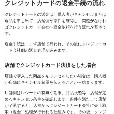
クレジットカードの返金手続の流れ
クレジットカードの請求元を調べる方法！明細書
の見方や覚えのない請求への対応も紹介
クレジットカードの返金は、購入者がキャンセルまたは
返品を申し出て、店舗側が条件を確認し、問題がなけれ
クレジットカードは何歳から申し込みが可能？審
ばクレジットカード会社へ返金依頼を行う流れが基本で
査に不安なときの対処法も紹介
す。
返金手続は、まず店舗で行われ、その後にクレジットカ
クレジットカードのタッチ決済を分かりやすく解
説！メリットや使い方のコツも紹介
ード会社側の返金処理が進みます。
クレジットカード署名欄のサインが必要な理由
店舗でクレジットカード決済をした場合
は？書き方や廃止についても解説
店舗で購入した商品をキャンセルしたい場合は、購入者
が店舗にキャンセル希望を伝えることから始まります。
きっぷをクレジットカードで購入する3つの方法！
メリットと注意点も解説
店舗側はレシートの有無や期限、商品状態等、店舗が定
めるキャンセル条件を確認します。条件を満たして店舗
クレジットカードを海外で利用すると手数料はど
が了承すると、店舗からクレジットカード会社に売上取
のくらいかかる？注意点も紹介
消（返金）処理が行われる仕組みです。その後、クレジ