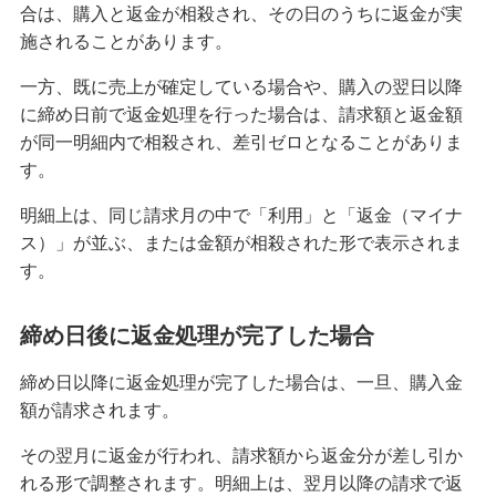
合は、購入と返金が相殺され、その日のうちに返金が実
クレジットカードが作れない原因とは？審査に落
施されることがあります。
ちた場合の対処法や代替カードを紹介
一方、既に売上が確定している場合や、購入の翌日以降
に締め日前で返金処理を行った場合は、請求額と返金額
クレジットカードの3Dセキュアとは？決済方法、
導入のメリットや注意点を解説
が同一明細内で相殺され、差引ゼロとなることがありま
す。
クレジットカードの家族カードとは？発行条件や
明細上は、同じ請求月の中で「利用」と「返金（マイナ
メリット・デメリット等を解説
ス）」が並ぶ、または金額が相殺された形で表示されま
す。
クレジットカードの残高不足は1回目でも信用情報
に影響する？対処法やリスクを解説
締め日後に返金処理が完了した場合
クレジットカードのランクとは？上げる方法やハ
締め日以降に返金処理が完了した場合は、一旦、購入金
イクラスのメリット・注意点も解説
額が請求されます。
クレジットカード引き落としの時間は？当日入金
その翌月に返金が行われ、請求額から返金分が差し引か
の注意点や遅れたときの対処法も紹介
れる形で調整されます。明細上は、翌月以降の請求で返