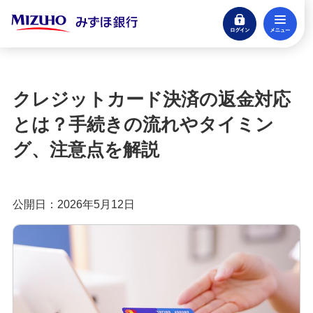
ログイン
メ
みずほ楽天カード（クレジットカード）
閉じる
もっとおトクに！みずほ銀行のクレジットカ
ード活用ガイド
クレジットカード決済の返金対応
クレジットカードとは？種類やメリット・注意
とは？手続きの流れやタイミン
点、審査の流れを分かりやすく解説
グ、注意点を解説
クレジットカードに付帯する特典とは？種類や選
び方、利用時の注意点を解説
公開日：2026年5月12日
クレジットカードのポイント還元率とは？選び方
や効率良く貯めるコツを紹介
クレジットカードの年会費は？無料・有料のメリ
ットや選び方を分かりやすく解説