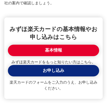
社の案内で確認しましょう。
クレジットカードを再発行する方法とは？流れや
注意点を解説
クレジットカードのリボ払いとは？仕組みやメリ
みずほ楽天カードの基本情報やお
ット、注意点を分かりやすく解説
申し込みはこちら
初めてのクレジットカードはどう選ぶ？申し込み
基本情報
の手順や注意点も解説
みずほ楽天カードをもっと知りたい方はこちら。
クレジットカードのデメリットとは？安全に利用
するためのポイントを分かりやすく紹介
お申し込み
クレジットカードの在籍確認とは？タイミングや
楽天カードのフォームをご入力のうえ、お申し込み
確認内容、対応方法を解説
ください。
ナンバーレスのクレジットカードとは？メリット
やデメリットを解説