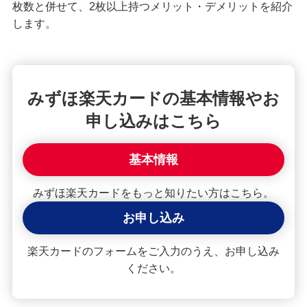
枚数と併せて、2枚以上持つメリット・デメリットを紹介
クレジットカードが使えない！よくある原因や解
します。
決策を紹介
【クレジットカード初心者向け】使い方や使える
場所、ポイントの貯め方を紹介
みずほ楽天カードの基本情報やお
申し込みはこちら
クレジットカードの住所変更手続を紹介！タイミ
ングや変更しないリスクも解説
基本情報
クレジットカードで分割払い・あとから分割を利
用する手順は？手数料やメリットも紹介
みずほ楽天カードをもっと知りたい方はこちら。
お申し込み
2枚目のクレジットカードを持つメリット・デメリ
ットは？選び方や使い分けも解説
楽天カードのフォームをご入力のうえ、お申し込み
ください。
クレジットカードの引き落とし日（支払日）はい
つ？締め日との関係や注意点を解説