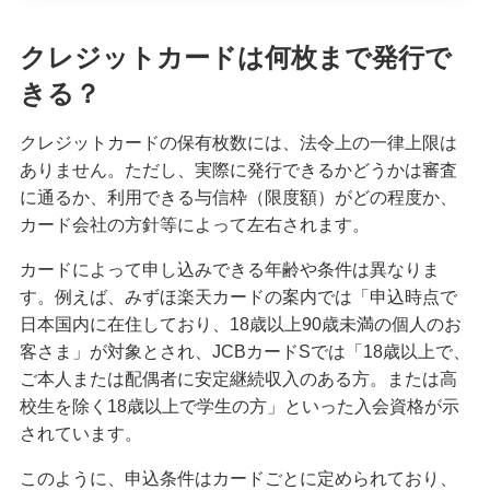
クレジットカードの請求元を調べる方法！明細書
の見方や覚えのない請求への対応も紹介
クレジットカードは何枚まで発行で
きる？
クレジットカードは何歳から申し込みが可能？審
査に不安なときの対処法も紹介
クレジットカードの保有枚数には、法令上の一律上限は
ありません。ただし、実際に発行できるかどうかは審査
クレジットカードのタッチ決済を分かりやすく解
に通るか、利用できる与信枠（限度額）がどの程度か、
説！メリットや使い方のコツも紹介
カード会社の方針等によって左右されます。
カードによって申し込みできる年齢や条件は異なりま
クレジットカード署名欄のサインが必要な理由
す。例えば、みずほ楽天カードの案内では「申込時点で
は？書き方や廃止についても解説
日本国内に在住しており、18歳以上90歳未満の個人のお
客さま」が対象とされ、JCBカードSでは「18歳以上で、
きっぷをクレジットカードで購入する3つの方法！
ご本人または配偶者に安定継続収入のある方。または高
メリットと注意点も解説
校生を除く18歳以上で学生の方」といった入会資格が示
されています。
クレジットカードを海外で利用すると手数料はど
のくらいかかる？注意点も紹介
このように、申込条件はカードごとに定められており、