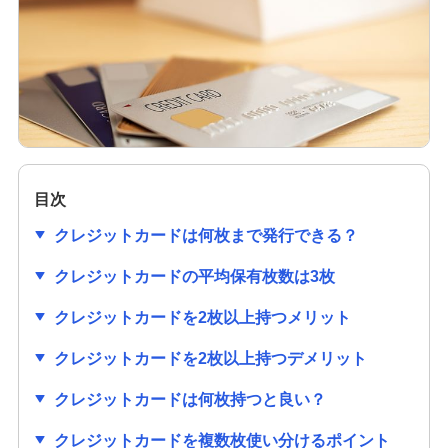
クレジットカードの作り方は？必要なものや初め
ての1枚を選ぶ際のポイントも解説
クレジットカードのセキュリティコードとは？役
割や確認方法、不正利用対策を解説
クレジットカードは学生でも作れる！メリットや
作り方、利用限度額についても解説
目次
クレジットカードは何枚まで発行できる？
クレジットカードの審査項目は？時間や必要書
類、落ちる理由を解説
クレジットカードの平均保有枚数は3枚
クレジットカードを2枚以上持つメリット
クレジットカードの番号にはどのような意味があ
るの？流出リスクと対策も紹介
クレジットカードを2枚以上持つデメリット
クレジットカードの有効期限はどのくらい？更新
クレジットカードは何枚持つと良い？
時の手続きも分かりやすく紹介
クレジットカードを複数枚使い分けるポイント