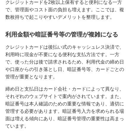
クレジットカードを2枚以上保有すると便利になる一方
みずほマイレージクラブ
で、管理面やコスト面の負担も増えます。ここでは、複
数枚持ちで起こりやすいデメリットを整理します。
みずほプレミアムクラブ
利用金額や暗証番号等の管理が複雑になる
ローン
クレジットカードは後払い式のキャッシュレス決済で、
住宅ローン・カードローン
利用時に現金が不要になる便利な支払方法です。一方
で、使った分は後で請求されるため、利用代金の締め日
貯める・増やす
や口座からの引き落とし日、暗証番号等、カードごとの
預金・NISA・資産運用
管理が重要となります。
備える
締め日と支払日はカード会社・カードによって異なり、
相続・保険
それぞれのウェブサイトで案内がされています。また、
暗証番号は本人確認のための重要な情報であり、適切に
学ぶ・考える
管理する必要があります。暗証番号入力を求められる場
生涯学習
面は増える傾向にあり、暗証番号管理の重要性は高まっ
ています。
お客さまサポート