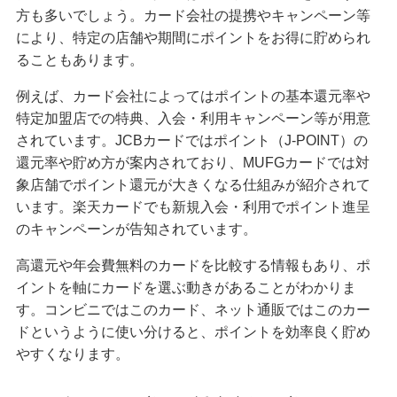
方も多いでしょう。カード会社の提携やキャンペーン等
無職でもクレジットカードは作れる？可能なケー
により、特定の店舗や期間にポイントをお得に貯められ
スや審査に通るためのポイントを解説
ることもあります。
例えば、カード会社によってはポイントの基本還元率や
クレジットカードのブラックカードとは？持つ条
件や入手方法を解説
特定加盟店での特典、入会・利用キャンペーン等が用意
されています。JCBカードではポイント（J-POINT）の
還元率や貯め方が案内されており、MUFGカードでは対
プラチナカードとは？メリット・デメリットや年
収等の条件、申込方法を解説
象店舗でポイント還元が大きくなる仕組みが紹介されて
います。楽天カードでも新規入会・利用でポイント進呈
のキャンペーンが告知されています。
クレジットカードのキャッシングとは？利用方法
や返済方法、注意点を解説
高還元や年会費無料のカードを比較する情報もあり、ポ
イントを軸にカードを選ぶ動きがあることがわかりま
クレジットカードのおすすめ国際ブランドは？そ
す。コンビニではこのカード、ネット通販ではこのカー
れぞれの特徴と選び方を解説
ドというように使い分けると、ポイントを効率良く貯め
やすくなります。
大学生もクレジットカードを申し込める！メリッ
トや選び方、おすすめの使い方を解説