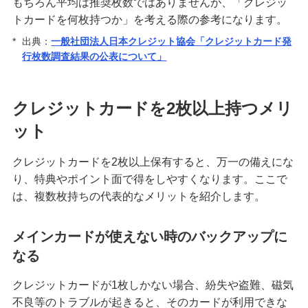
もちろん平均は推奨枚数ではありませんが、「クレジッ
トカードを何枚持つか」を考える際の参考になります。
クレジットカードのステータスとは？保有する必
要性や役立つシーン、選び方を解説
*
出典：
一般社団法人日本クレジット協会「クレジットカード発
行枚数調査結果の公表について」
クレジットカードの名義変更のタイミングは？方
法や変更しないリスク等を解説
クレジットカードを2枚以上持つメリ
クレジットカード決済の返金対応とは？手続きの
ット
流れやタイミング、注意点を解説
クレジットカードを2枚以上保有すると、万一の備えにな
クレジットカードの引き落とし口座を変更する方
り、特典やポイント面で得をしやすくなります。ここで
法とは？選び方や注意点も紹介
は、複数枚持ちの代表的なメリットを紹介します。
クレジットカードとデビットカードの違いは？メ
メインカードが使えない時のバックアップに
リット・デメリットや使い分け方を解説
なる
クレジットカード決済で領収書は発行できる？代
クレジットカードが1枚しかない場合、紛失や盗難、磁気
わりの書類や注意点も解説
不良等のトラブルが起きると、そのカードが利用できな