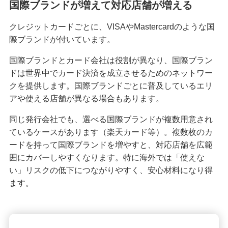
国際ブランドが増えて対応店舗が増える
クレジットカードを再発行する方法とは？流れや
クレジットカードごとに、VISAやMastercardのような国
注意点を解説
際ブランドが付いています。
クレジットカードのリボ払いとは？仕組みやメリ
国際ブランドとカード会社は役割が異なり、国際ブラン
ット、注意点を分かりやすく解説
ドは世界中でカード決済を成立させるためのネットワー
クを提供します。国際ブランドごとに普及しているエリ
初めてのクレジットカードはどう選ぶ？申し込み
アや使える店舗が異なる場合もあります。
の手順や注意点も解説
同じ発行会社でも、選べる国際ブランドが複数用意され
ているケースがあります（楽天カード等）。複数枚のカ
クレジットカードのデメリットとは？安全に利用
するためのポイントを分かりやすく紹介
ードを持って国際ブランドを増やすと、対応店舗を広範
囲にカバーしやすくなります。特に海外では「使えな
い」リスクの低下につながりやすく、安心材料になり得
クレジットカードの在籍確認とは？タイミングや
確認内容、対応方法を解説
ます。
ナンバーレスのクレジットカードとは？メリット
やデメリットを解説