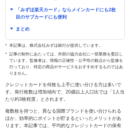
クレジットカードの種類はどう選ぶ？主な種類や
「みずほ楽天カード」ならメインカードにも2枚
自分に合う1枚の選び方を紹介
目のサブカードにも便利
クレジットカードの手数料が発生するのはどんな
まとめ
とき？手数料なしで利用する方法も紹介
*
本記事は、株式会社みずほ銀行が提供しています。
キャッシュカードとクレジットカードの違いは？
*
記事の制作にあたっては、外部の協力会社に一部業務を委託し
役割や使い分ける方法も解説
ています。監修者は、情報の正確性・公平性の観点から監修を
行っており、特定の商品やサービスをおすすめするものではあ
クレジットカードの解約前に確認すること・手続
りません。
方法は？メリット・デメリットも解説
クレジットカードを何枚も上手に使い分ける方は多いで
す。発行枚数は増加傾向で、20歳以上人口比では「1人当
クレジットカードの更新時にするべきことは？新
たり約3枚程度」とされます。
しいカードが届かない原因も解説
複数枚を持つと、異なる国際ブランドを使い分けられる
クレジットカードの利用限度額はどう決まる？仕
ほか、効率的にポイントが貯まるといったメリットがあ
組みや確認方法、増やす方法を紹介
ります。本記事では、平均的なクレジットカードの保有