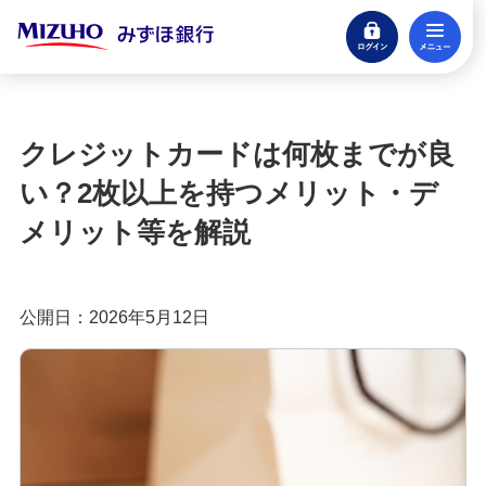
ログイン
メ
みずほ楽天カード（クレジットカード）
閉じる
もっとおトクに！みずほ銀行のクレジットカ
ード活用ガイド
クレジットカードは何枚までが良
クレジットカードとは？種類やメリット・注意
い？2枚以上を持つメリット・デ
点、審査の流れを分かりやすく解説
メリット等を解説
クレジットカードに付帯する特典とは？種類や選
び方、利用時の注意点を解説
公開日：2026年5月12日
クレジットカードのポイント還元率とは？選び方
や効率良く貯めるコツを紹介
クレジットカードの年会費は？無料・有料のメリ
ットや選び方を分かりやすく解説