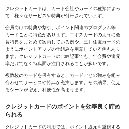
クレジットカードは、カード会社やカードの種類によっ
クレジットカードを英語で言うと？海外旅行で使
て、様々なサービスや特典が付帯されています。
える基本フレーズをまとめて紹介
会員向けの特典や割引、ポイント関連のプログラム等、
iDとクレジットカードの違いは？ポイント還元率
カードごとに特色があります。エポスカードのように会
を高める方法も紹介
員特典をまとめて案内している例や、三井住友カードの
ようにポイントアップの仕組みを用意している例もあり
海外旅行におすすめのクレジットカードとは？選
ます。クレジットカードの比較記事でも、年会費や還元
ぶポイントや注意点を解説
率だけでなく特典面が注目されることが多いです。
高校生はクレジットカードに申し込めない！カー
複数枚のカードを保有すると、カードごとの強みを組み
ドを持つための代替手段と注意点を解説
合わせてサービスや特典が充実します。その結果、使え
るシーンが増え、利便性が高まります。
【初心者必見】クレジットカードのメリットとデ
メリット、利用時の注意点を解説
クレジットカードのポイントを効率良く貯め
られる
クレジットカードの暗証番号を変更する方法！手
数料の有無や注意点も解説
クレジットカードの利用では、ポイント還元を重視する