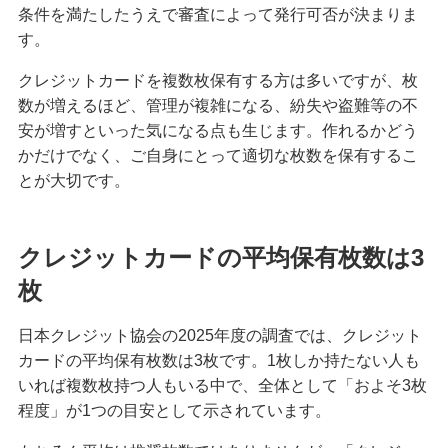
条件を満たしたうえで審査によって発行可否が決まりま
クレジットカードを紛失した！対応方法や再発行
す。
までの手順を解説
クレジットカードを複数枚保有する方は多いですが、枚
クレジットカード決済にはどんなメリットがあ
数が増えるほど、管理が複雑になる、紛失や盗難等の不
る？仕組みや注意点も解説
安が増すといった気になる点も生じます。作れるかどう
かだけでなく、ご自身にとって適切な枚数を保有するこ
マイルが貯まるクレジットカードとは？選び方や
とが大切です。
効率的な貯め方、使い方を解説
クレジットカードの平均保有枚数は3
クレジットカードの支払方法には何がある？1回払
いや分割払い等の種類を解説
枚
クレジットカードは何枚までが良い？2枚以上を持
日本クレジット協会の2025年度の調査では、クレジット
つメリット・デメリット等を解説
カードの平均保有枚数は3枚です。1枚しか持たない人も
いれば複数枚持つ人もいる中で、全体として「およそ3枚
クレジットカードのゴールドとは？特徴や発行条
程度」が1つの目安として示されています。
件、保有するメリット、選び方を解説