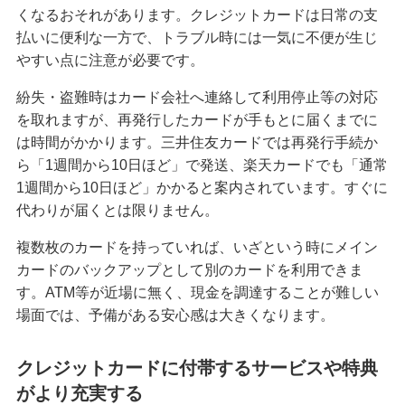
くなるおそれがあります。クレジットカードは日常の支
クレジットカードが作れない原因とは？審査に落
払いに便利な一方で、トラブル時には一気に不便が生じ
ちた場合の対処法や代替カードを紹介
やすい点に注意が必要です。
紛失・盗難時はカード会社へ連絡して利用停止等の対応
クレジットカードの3Dセキュアとは？決済方法、
導入のメリットや注意点を解説
を取れますが、再発行したカードが手もとに届くまでに
は時間がかかります。三井住友カードでは再発行手続か
ら「1週間から10日ほど」で発送、楽天カードでも「通常
クレジットカードの家族カードとは？発行条件や
メリット・デメリット等を解説
1週間から10日ほど」かかると案内されています。すぐに
代わりが届くとは限りません。
クレジットカードの残高不足は1回目でも信用情報
複数枚のカードを持っていれば、いざという時にメイン
に影響する？対処法やリスクを解説
カードのバックアップとして別のカードを利用できま
す。ATM等が近場に無く、現金を調達することが難しい
クレジットカードのランクとは？上げる方法やハ
場面では、予備がある安心感は大きくなります。
イクラスのメリット・注意点も解説
クレジットカードに付帯するサービスや特典
クレジットカード引き落としの時間は？当日入金
の注意点や遅れたときの対処法も紹介
がより充実する