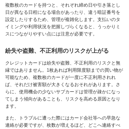
困ったときは・よくあるご質問
複数枚のカードを持つと、それぞれ締め日や引き落とし
日が異なる日程になる場合があったり、違う暗証番号を
設定したりするため、管理が複雑化します。支払いのタ
みずほ銀行について
イミングや利用状況を把握しづらくなると、うっかりミ
スにつながりやすい点には注意が必要です。
紛失や盗難、不正利用のリスクが上がる
クレジットカードは紛失や盗難、不正利用のリスクと無
縁ではありません。1枚あれば利用限度額までの買い物が
可能なため、複数枚のカードが一度に不正利用されれ
ば、それだけ被害額が大きくなるおそれがあります。さ
らに、使用機会の少ないサブカードは管理が疎かになっ
てしまう傾向があることも、リスクを高める原因となり
ます。
また、トラブルに遭った際にはカード会社等への早急な
連絡が必要ですが、枚数が増えるほど、どこへ連絡すべ