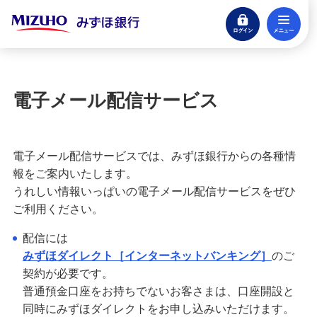
ログイン
メ
閉じる
宝くじ
ログイン
電子メール配信サービス
口座開設
来店不要・スマホで完結
電子メール配信サービスでは、みずほ銀行からの各種情
支払う・つかう
報をご案内いたします。
クレジットカード・デビット
うれしい情報いっぱいの電子メール配信サービスをぜひ
ご利用ください。
ローン
住宅ローン・カードローン
配信には
みずほダイレクト［インターネットバンキング］
のご
貯める・増やす
契約が必要です。
預金・NISA・資産運用
普通預金口座をお持ちでないお客さまは、口座開設と
同時にみずほダイレクトをお申し込みいただけます。