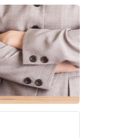
資産形成・資産運用セミナー
カードローン申込（口座なし）