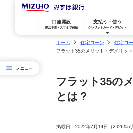
住宅ローンの金利一覧
口座開設
支払う・使う
お手続きの流れ
来店不要・スマホで完結
クレジットカード・デビット
ホーム
住宅ローン
住宅ロ
>
>
団信（団体信用生命保険）／同
時加入できる保険
フラット35のメリット・デメリッ
みずほ楽天カード（クレジットカード）
住宅ローン
預金
相続・承継・資産管理
おかねアカデミー
困ったときは
商品の特徴
メニュー
メニュー
住
フラット35の
宅
住宅ローン基本講座
みずほWallet
みずほ リ・バース60
iDeCo：イデコ（個人型確定拠出年金）
ロ
とは？
住宅ローンをご利用いただいたお客さ
ー
みずほダイレクト
教育ローン
外貨預金
まの声
ン
住宅ローンご利用中の方のお手
オンライン金融商品仲介サービス
掲載日：2022年7月14日（2026年
続き