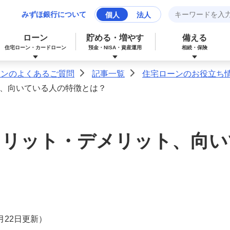
みずほ銀行について
個人
法人
ローン
貯める・増やす
備える
住宅ローン・カードローン
預金・NISA・資産運用
相続・保険
ーンのよくあるご質問
記事一覧
住宅ローンのお役立ち
>
>
ト、向いている人の特徴とは？
みずほマイレージクラブカード（クレジ
カードローン
NISA：ニーサ（少額投資非課税制度）
保険
資産形成サポート
ットカード）
メリット・デメリット、向
多目的ローン
投資信託
J-Coin Pay
みずほグローバル口座（マルチカレンシ
リフォームローン
みずほマイレージクラブ
ー口座）
個人向け国債
7月22日更新）