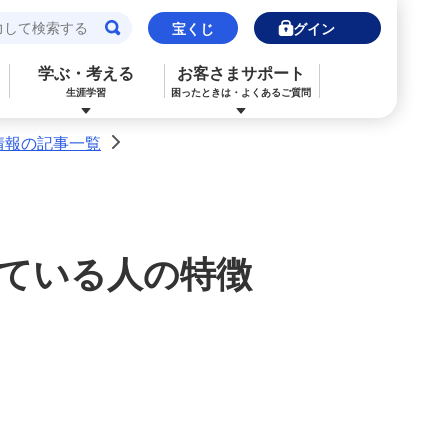
宝くじ
ログイン
学ぶ・考える
お客さまサポート
生涯学習
困ったときは・よくあるご質問
情報の記事一覧
>
閉じる
閉じる
閉じる
閉じる
閉じる
閉じる
みずほJCBデビット（デビットカード）
ご利用中のお客さま
ご検討中のお客さま
ご検討中のお客さま
ご検討中のお客さま
詳しく知りたいときは
申込ボードログイン
NISA・投資信託申込
保険の見直し
ライフデザイン・ナビゲーション
よくあるご質問
いている人の特徴
その他決済・支払いサービス
iDeCo申込
ライフデザイン・ナビゲーション
個人のお客さま向けコンサルティング
ご検討中のお客さま
ライフデザイン・ナビゲーション
医療保険
住宅ローン申込（新規）
みずほプレミアムクラブ
みずほ銀行オンライン相談
年金保険
住宅ローン申込（借換）
来店予約（ご相談）
来店予約（ご相談）
カードローン申込（口座あり）