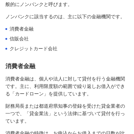
お金がないときはどうする？対処法と注意点を解
般的にノンバンクと呼びます。
説
ノンバンクに該当するのは、主に以下の金融機関です。
借入とは？知っておきたい基礎知識や個人向けの
消費者金融
借入先、注意点を解説
信販会社
今すぐお金が必要！すぐに借りられる方法や借り
クレジットカード会社
る以外の対処法、避けるべき方法を解説
消費者金融
個人融資にはどんな種類がある？選び方や流れ、
危険な借入方法も解説
消費者金融は、個人や法人に対して貸付を行う金融機関
です。主に、利用限度額の範囲で繰り返しお借入ができ
ノンバンクとはどんな金融機関？銀行の違いと向
る「カードローン」を提供しています。
いている人を分かりやすく解説
財務局長または都道府県知事の登録を受けた貸金業者の
一つで、「貸金業法」という法律に基づいて貸付を行っ
クレジットカードのショッピング枠の現金化は違
法？違法性・リスクとお金が必要なときの対処法
ています。
消費者金融の特徴は、お申込からお借入までの日数が比