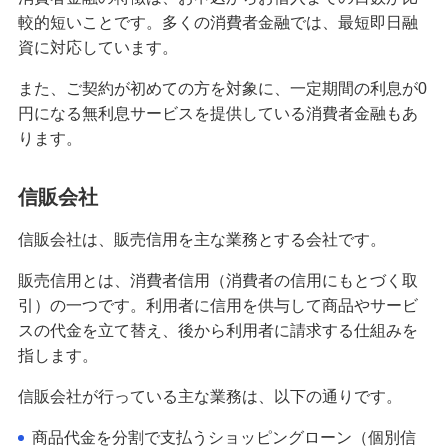
おまとめローンとは？メリット・デメリットや審
較的短いことです。多くの消費者金融では、最短即日融
査、おすすめの方の特徴を解説
資に対応しています。
お金が欲しいときの対処法とは？稼ぐ・借りる方
また、ご契約が初めての方を対象に、一定期間の利息が0
法や注意したいポイントも解説
円になる無利息サービスを提供している消費者金融もあ
ります。
カードローン借換のメリットとは？検討できるケ
ースや注意点を解説
信販会社
携帯代・スマホ代が払えないと何が起きる？リス
信販会社は、販売信用を主な業務とする会社です。
クと対処法を解説
販売信用とは、消費者信用（消費者の信用にもとづく取
引）の一つです。利用者に信用を供与して商品やサービ
消費者金融カードローンとは？特徴や銀行カード
ローンとの違い、注意点を解説
スの代金を立て替え、後から利用者に請求する仕組みを
指します。
借金返済にはコツがある？効率よくお金を返すた
信販会社が行っている主な業務は、以下の通りです。
めのポイントを分かりやすく解説
商品代金を分割で支払うショッピングローン（個別信