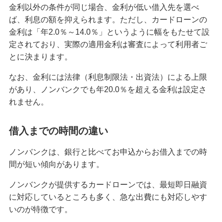
金利以外の条件が同じ場合、金利が低い借入先を選べ
即日融資が可能なおすすめカードローンとは？借
ば、利息の額を抑えられます。ただし、カードローンの
入や審査の時間を短縮する方法も紹介
金利は「年2.0％～14.0％」というように幅をもたせて設
定されており、実際の適用金利は審査によって利用者ご
カードローンを金利年18.0％で借りたときの利息
とに決まります。
は？計算方法や抑えるコツも紹介
なお、金利には法律（利息制限法・出資法）による上限
カードローンの増額申請の方法は？申込や審査の
があり、ノンバンクでも年20.0％を超える金利は設定さ
ポイント、注意点を解説
れません。
カードローンは何歳から何歳まで申し込める？年
借入までの時間の違い
齢制限や審査項目・条件も解説
ノンバンクは、銀行と比べてお申込からお借入までの時
カードローンで1ヵ月だけ借りるメリット・注意点
間が短い傾向があります。
は？利息を抑えるポイントも解説
ノンバンクが提供するカードローンでは、最短即日融資
カードローン利用は住宅ローン審査に影響する？
に対応しているところも多く、急な出費にも対応しやす
申込前に確認するポイントを解説
いのが特徴です。