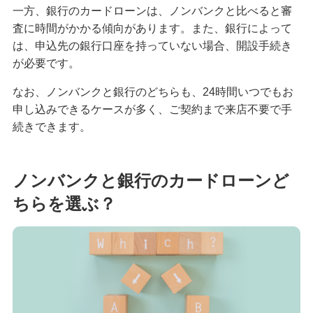
一方、銀行のカードローンは、ノンバンクと比べると審
カードローンの繰上返済とは？メリットや具体的
査に時間がかかる傾向があります。また、銀行によって
な返済方法を解説
は、申込先の銀行口座を持っていない場合、開設手続き
が必要です。
カードローンには手数料がかかる？発生のタイミ
ングとお得な利用方法を解説
なお、ノンバンクと銀行のどちらも、24時間いつでもお
申し込みできるケースが多く、ご契約まで来店不要で手
カードローンの申込手順とは？手続きの流れや借
続きできます。
入・返済方法も解説
カードローンを返済しないとどうなる？延滞のリ
ノンバンクと銀行のカードローンど
スクや防止対策を解説
ちらを選ぶ？
カードローンで追加融資は可能？利用限度額の仕
組みや増額についても解説
カードローンの約定返済とは？任意返済との違い
や計画的な返済のコツを解説