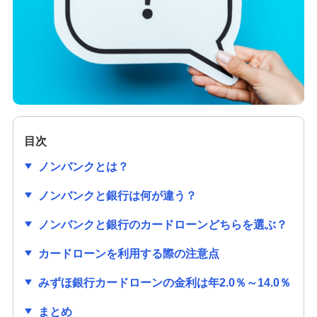
カードローンは解約すべき？完済との違いやメリ
ット・デメリットを解説
カードローンのメリット・デメリットは？知って
おきたいポイントや注意点も解説
カードローンの在籍確認とは？なしにできない理
由やスムーズに完了する方法を解説
目次
カードローンの利用限度額と年収の関係は？決ま
ノンバンクとは？
り方や増額方法も解説
ノンバンクと銀行は何が違う？
利息とは？利子・金利との違いと計算方法を分か
ノンバンクと銀行のカードローンどちらを選ぶ？
りやすく解説
カードローンを利用する際の注意点
カードローンとは？メリットやデメリット、申込
方法を分かりやすく解説
みずほ銀行カードローンの金利は年2.0％～14.0％
まとめ