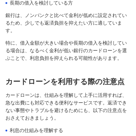
長期の借入を検討している方
低金利ローンの選び方は？種類やメリット、利息
を抑える方法も解説
銀行は、ノンバンクと比べて金利が低めに設定されてい
るため、少しでも返済負担を抑えたい方に適していま
す。
カードローンで返済後すぐ借りることは可能！注
意点やメリット・デメリットを解説
特に、借入金額が大きい場合や長期の借入を検討してい
る場合は、なるべく金利が低い銀行のカードローンを選
カードローンは土日も利用できる！選び方や早く
ぶことで、利息負担を抑えられる可能性があります。
借りるポイント、注意点を解説
消費者金融とは？初めての方が知っておきたいメ
カードローンを利用する際の注意点
リット・デメリット、利用の流れ
カードローンは、仕組みを理解して上手に活用すれば、
借金が返せないとどうなる？対処法や避けるべき
急な出費にも対応できる便利なサービスです。返済でき
行為も解説
ない事態やトラブルを避けるためにも、以下の注意点を
おさえておきましょう。
出費がかさむ原因は？急な出費の例や対処法、備
える方法も解説
利息の仕組みを理解する