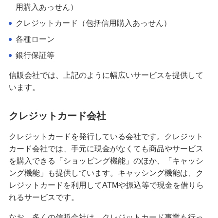
借金にはどんな種類がある？返済困難にならない
用購入あっせん）
ための注意点や相談先も紹介
クレジットカード（包括信用購入あっせん）
各種ローン
個人事業主が融資審査を相談しやすい銀行とは？
他の資金調達方法や注意点も紹介
銀行保証等
信販会社では、上記のように幅広いサービスを提供して
融資とは？個人が利用できる種類や選ぶポイン
います。
ト、注意点を分かりやすく解説
クレジットカード会社
入院費用が払えないときのリスクと対処法｜利用
できる公的制度も紹介
クレジットカードを発行している会社です。クレジット
カード会社では、手元に現金がなくても商品やサービス
キャッシングリボのメリット・注意点は？仕組み
を購入できる「ショッピング機能」のほか、「キャッシ
やショッピングリボとの違いも解説
ング機能」も提供しています。キャッシング機能は、ク
レジットカードを利用してATMや振込等で現金を借りら
不動産担保ローンのメリット・デメリットとは？
れるサービスです。
利用を検討できるケースも紹介
なお、多くの信販会社は、クレジットカード事業も行っ