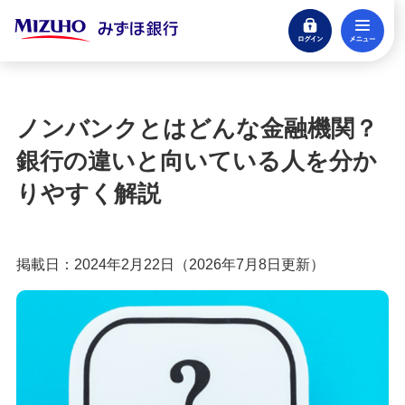
ログイン
メ
遅延損害金利率の適用開始について
閉じる
初めてでも分かるカードローンの基本
ノンバンクとはどんな金融機関？
カードローンの金利の仕組みとは？利用する際の
銀行の違いと向いている人を分か
ポイントや流れも紹介
りやすく解説
カードローンの金利とは？利息との違いや計算方
法を分かりやすく解説
掲載日：2024年2月22日（2026年7月8日更新）
カードローンの返済方法は主に3つ！方式や無理の
ない返済のコツも紹介
カードローンは一括返済すべき？メリットやデメ
リット、やり方を紹介