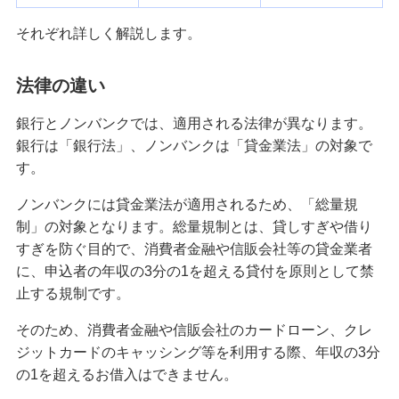
生活費を節約するには？電気代等固定費の節約術
から成功のコツまで解説
それぞれ詳しく解説します。
キャッシングにかかる手数料・利息とは？抑える
法律の違い
方法やシミュレーションも紹介
銀行とノンバンクでは、適用される法律が異なります。
銀行は「銀行法」、ノンバンクは「貸金業法」の対象で
引っ越しの料金相場はいくら？費用を抑える方法
やお金が足りないときの対策を紹介
す。
ノンバンクには貸金業法が適用されるため、「総量規
年収1,000万円超は給与所得者全体の何割？手取り
制」の対象となります。総量規制とは、貸しすぎや借り
額や生活レベルを解説
すぎを防ぐ目的で、消費者金融や信販会社等の貸金業者
に、申込者の年収の3分の1を超える貸付を原則として禁
2024年「定額減税」を分かりやすく解説！対象
止する規制です。
者・減税額・ポイントを確認しよう
そのため、消費者金融や信販会社のカードローン、クレ
Visaカード等のキャッシング枠とカードローンの
ジットカードのキャッシング等を利用する際、年収の3分
違いは？国際ブランドについても解説
の1を超えるお借入はできません。