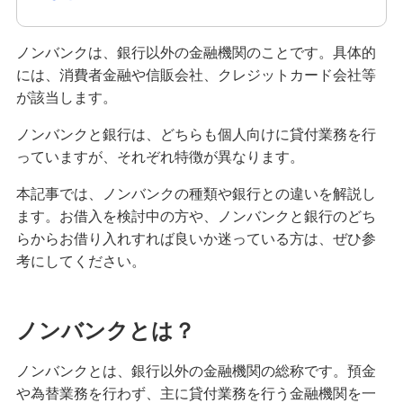
無担保ローンとは？種類・特徴やメリット・デメ
リットを分かりやすく解説
ノンバンクは、銀行以外の金融機関のことです。具体的
キャッシングとは？カードローンとの違いを比較
には、消費者金融や信販会社、クレジットカード会社等
して分かりやすく解説
が該当します。
ノンバンクと銀行は、どちらも個人向けに貸付業務を行
お金を借りたいときに使える方法とは？検討した
っていますが、それぞれ特徴が異なります。
い方法や注意点を解説
本記事では、ノンバンクの種類や銀行との違いを解説し
100万円を借りる方法は？必要な年収や利息シミ
ます。お借入を検討中の方や、ノンバンクと銀行のどち
ュレーションも紹介
らからお借り入れすれば良いか迷っている方は、ぜひ参
考にしてください。
クレジットカードのキャッシング枠とカードロー
ンは何が違う？使い分け方も紹介
ノンバンクとは？
リボ払いとは？仕組みや返済方式、分割払いとの
違いを分かりやすく解説
ノンバンクとは、銀行以外の金融機関の総称です。預金
や為替業務を行わず、主に貸付業務を行う金融機関を一