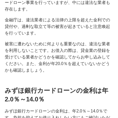
ードローン事業を行っていますが、中には違法な業者も
備える
存在します。
相続・保険
金融庁は、違法業者による法律の上限を超えた金利での
貸付や、過剰な取立て等の被害が起きていると注意喚起
学ぶ・考える
を行っています。
生涯学習
被害に遭わないために何よりも重要なのは、違法な業者
お客さまサポート
を利用しないことです。お借入の際は、貸金業の登録を
困ったときは・よくあるご質問
受けている業者かどうかを確認してからお申し込みして
ください。また、金利が年20.0％を超えていないかどう
みずほ銀行について
かも確認しましょう。
みずほ銀行カードローンの金利は年
2.0％～14.0％
みずほ銀行カードローンの金利は、年2.0％～14.0％で
す。負担を抑えてお借り入れしたい方にもご検討いただ