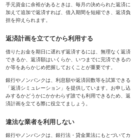
リフォームローン
手元資金に余裕があるときは、毎月の決められた返済に
加えて追加で返済すれば、借入期間を短縮でき、返済負
担を抑えられます。
ご利用中のお客さま
返済計画を立ててから利用する
申込ボードログイン
借りたお金を期日に遅れず返済するには、無理なく返済
ご検討中のお客さま
できるか、返済額はいくらか、いつまでに完済できるの
住宅ローン申込（新規）
か等をあらかじめ把握しておくことが重要です。
住宅ローン申込（借換）
銀行やノンバンクは、利息額や返済回数等を試算できる
「返済シミュレーション」を提供しています。お申し込
カードローン申込（口座あり）
みするかどうかにかかわらず誰でも利用できるため、返
カードローン申込（口座なし）
済計画を立てる際に役立てましょう。
違法な業者を利用しない
貯める・増やす
銀行やノンバンクは、銀行法・貸金業法にもとづいてカ
預金・NISA・資産運用