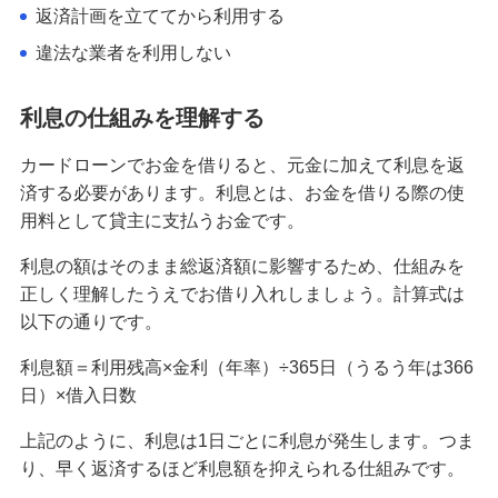
返済計画を立ててから利用する
他社借入とは？カードローンで申告が必要な理由
違法な業者を利用しない
や審査を受ける際のポイントを解説
利息の仕組みを理解する
カードローン返済が終わらない！返済期間を短縮
するコツや残高確認方法を解説
カードローンでお金を借りると、元金に加えて利息を返
済する必要があります。利息とは、お金を借りる際の使
ブライダルローンとは？メリットや選び方、費用
用料として貸主に支払うお金です。
を抑える方法を解説
利息の額はそのまま総返済額に影響するため、仕組みを
みずほ リ・バース60
正しく理解したうえでお借り入れしましょう。計算式は
以下の通りです。
多目的ローン
利息額＝利用残高×金利（年率）÷365日（うるう年は366
日）×借入日数
教育ローン
上記のように、利息は1日ごとに利息が発生します。つま
り、早く返済するほど利息額を抑えられる仕組みです。