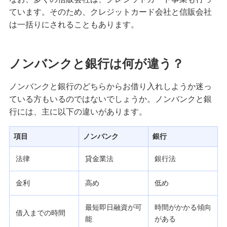
カードローンの借入残高とは？確認方法や早く残
ています。そのため、クレジットカード会社と信販会社
高を減らす方法を解説
は一括りにされることもあります。
カードローンは複数申込可能？デメリットと総量
規制や審査等の注意点を解説
ノンバンクと銀行は何が違う？
銀行カードローンの保証会社とは？役割や審査を
ノンバンクと銀行のどちらからお借り入れしようか迷っ
受ける際のポイントを解説
ている方もいるのではないでしょうか。ノンバンクと銀
行には、主に以下の違いがあります。
キャッシングの利息はどう計算する？抑える方法
を3つ紹介
項目
ノンバンク
銀行
法律
貸金業法
銀行法
フリーローンとは？カードローンとの違いやメリ
ット、注意点を解説
金利
高め
低め
無職でもお金の借入方法はある？ニートや失業中
でも借りられる手段を解説
最短即日融資が可
時間がかかる傾向
借入までの時間
能
がある