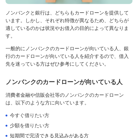
カードローンの必要書類は主に2つ！収入証明書類
ノンバンクと銀行は、どちらもカードローンを提供して
が必要なケースや提出方法も紹介
います。しかし、それぞれ特徴が異なるため、どちらが
適しているのかは状況やお借入の目的によって異なりま
カードローンの翌日返済は可能？かかる利息や一
す。
括・任意返済の方法も解説
一般的にノンバンクのカードローンが向いている人、銀
カードローンで5万円は借りられる？審査のポイン
行のカードローンが向いている人を紹介するので、借入
トや他の方法も紹介
先を迷っている方はぜひ参考にしてください。
カードローンは借入の翌月から返済が始まる？返
ノンバンクのカードローンが向いている人
済日や返済方法も解説
消費者金融や信販会社等のノンバンクのカードローン
カードローンの用途は？役立つ場面やメリット・
は、以下のような方に向いています。
注意点を解説
今すぐ借りたい方
生活費の補てんにカードローンが使える！よくあ
少額を借りたい方
る使い道や注意点、対処法を紹介
短期間で完済できる見込みがある方