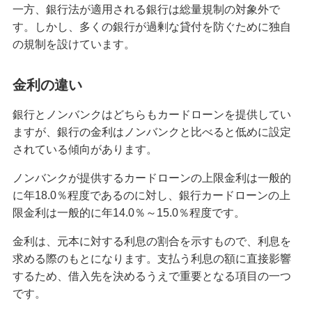
一方、銀行法が適用される銀行は総量規制の対象外で
カードローンとキャッシング枠どっちがいい？金
利や利用限度額の違いを解説
す。しかし、多くの銀行が過剰な貸付を防ぐために独自
の規制を設けています。
カードローンはやめた方がいい？デメリットやリ
スクの回避方法と賢い使い方を解説
金利の違い
銀行とノンバンクはどちらもカードローンを提供してい
カードローンで800万円借りるのに必要な年収
は？利用限度額の仕組みも解説
ますが、銀行の金利はノンバンクと比べると低めに設定
されている傾向があります。
カードローンとクレジットカードのリボ払いの違
ノンバンクが提供するカードローンの上限金利は一般的
いとは？借換や返済ポイントを解説
に年18.0％程度であるのに対し、銀行カードローンの上
限金利は一般的に年14.0％～15.0％程度です。
カードローンの契約期間とは？契約期限や返済期
間・返済期限との違いと解約方法を解説
金利は、元本に対する利息の割合を示すもので、利息を
求める際のもとになります。支払う利息の額に直接影響
カードローンの審査に通らない7つの理由！対処法
するため、借入先を決めるうえで重要となる項目の一つ
や審査内容も紹介
です。