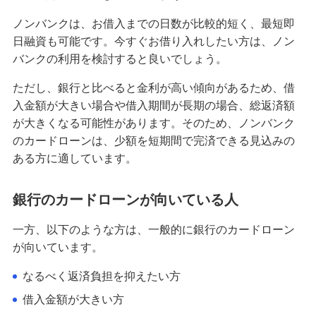
カードローンの最低返済額はいくら？決まり方や
ノンバンクは、お借入までの日数が比較的短く、最短即
利息を抑える方法も解説
日融資も可能です。今すぐお借り入れしたい方は、ノン
バンクの利用を検討すると良いでしょう。
カードローンで10万円を借りるには？審査なしの
方法や当日借入のポイントも解説
ただし、銀行と比べると金利が高い傾向があるため、借
入金額が大きい場合や借入期間が長期の場合、総返済額
が大きくなる可能性があります。そのため、ノンバンク
カードローンで事業資金の調達は可能？利用条件
やメリット・注意点を解説
のカードローンは、少額を短期間で完済できる見込みの
ある方に適しています。
カードローンは転職したばかりでも借りられる？
利用中に転職・退職した際の影響も解説
銀行のカードローンが向いている人
一方、以下のような方は、一般的に銀行のカードローン
カードローンは3社目でも利用できる？複数の借入
を検討するときの注意点を解説
が向いています。
なるべく返済負担を抑えたい方
お金を借りる方法を状況別に紹介！当日借入・審
査なしの方法や選び方も解説
借入金額が大きい方