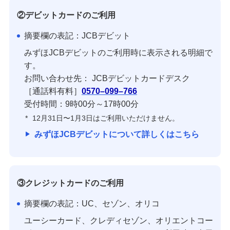
不正利用に関するお問い合わせ
②デビットカードのご利用
マネー・ローンダリングについて
摘要欄の表記：JCBデビット
みずほJCBデビットのご利用時に表示される明細で
す。
詳しく知りたいときは
お問い合わせ先： JCBデビットカードデスク
［通話料有料］
0570–099–766
よくあるご質問
受付時間：9時00分～17時00分
*
12月31日〜1月3日はご利用いただけません。
みずほJCBデビットについて詳しくはこちら
みずほ銀行について
③クレジットカードのご利用
摘要欄の表記：UC、セゾン、オリコ
ユーシーカード、クレディセゾン、オリエントコー