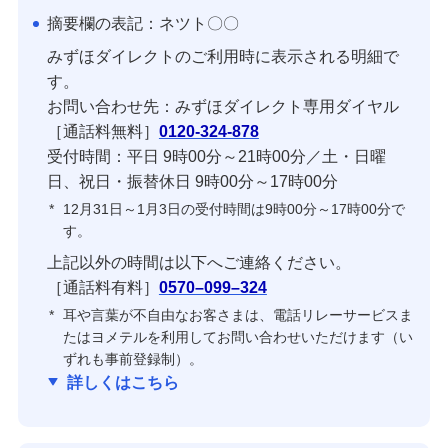
摘要欄の表記：ネツト〇〇
その他商品・サービス
みずほダイレクトのご利用時に表示される明細で
す。
新規口座開設
お問い合わせ先：みずほダイレクト専用ダイヤル
［通話料無料］
0120-324-878
受付時間：平日 9時00分～21時00分／土・日曜
宝くじ
日、祝日・振替休日 9時00分～17時00分
*
12月31日～1月3日の受付時間は9時00分～17時00分で
みずほチャットサポート
す。
上記以外の時間は以下へご連絡ください。
みずほ銀行手話通訳サービス
［通話料有料］
0570–099–324
*
耳や言葉が不自由なお客さまは、電話リレーサービスま
みずほ銀行オンライン相談
たはヨメテルを利用してお問い合わせいただけます（い
ずれも事前登録制）。
詳しくはこちら
教えてみずほさん（資産運用相談専用LINE公
式アカウント）