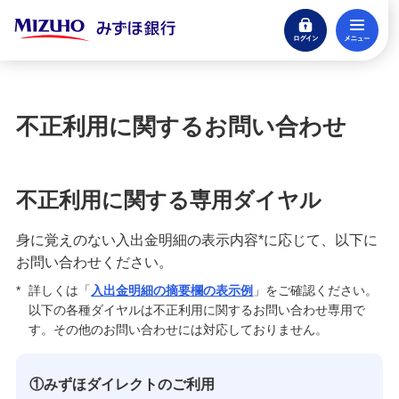
ログイン
メ
お客さまサポート
困ったときは・よくあるご質問
閉じる
困ったときは
不正利用に関するお問い合わせ
みずほダイレクト
ATM
不正利用に関する専用ダイヤル
身に覚えのない入出金明細の表示内容*に応じて、以下に
お手続き
お問い合わせください。
*
詳しくは「
入出金明細の摘要欄の表示例
」をご確認ください。
紛失・喪失
以下の各種ダイヤルは不正利用に関するお問い合わせ専用で
す。その他のお問い合わせには対応しておりません。
みずほマイレージクラブ
①みずほダイレクトのご利用
振込