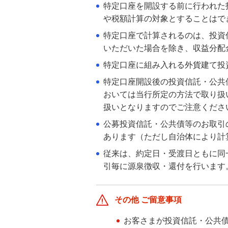
特定口座を開設する前に行われた
や税額計算の対象とすることはで
相場急変時、目的を思い出して冷静に
考える
特定口座で計算されるのは、投資
いただいた場合を除き、収益分配
マーケットレポート
特定口座に組み入れる外貨建て投
特定口座開設後の投資信託・公共
【2021年に購入したNISA・ジュニア
おいては当行所定の方法で取り扱
NISA残高および継続管理勘定残高を
お持ちのお客さまへ】2025年12月の
扱いとなりますのでご注意くださ
一部取引の停止に関するお知らせ
公募投資信託・公共債等のお取引
あります（ただし自治体により計
外国投資信託ご購入為替手数料割引の
従来は、約定日・受渡日ともに同
お知らせ
引毎に源泉徴収・還付を行います
投資信託用語集
その他 ご留意事項
投資信託取引における反社会的勢力と
の関係遮断に向けた取り組み強化につ
お客さまが投資信託・公共