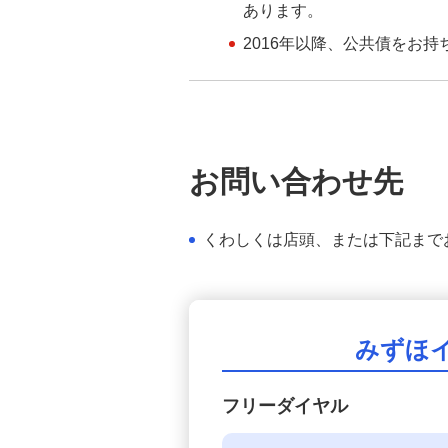
いて
あります。
2016年以降、公共債をお
投資信託のご注意事項
投資信託に係るリスクについてのご説
明
お問い合わせ先
投資信託取引規定集
くわしくは店頭、または下記まで
投資信託の一部ファンドにおいて購入
時手数料率を変更させていただきま
す。
投資信託口座開設・積立投信申込サー
みずほ
ビス（サービス取扱対象ファンド）
フリーダイヤル