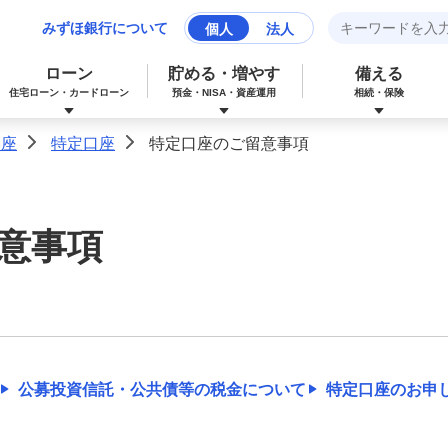
みずほ銀行について
個人
法人
ローン
貯める・増やす
備える
住宅ローン・カードローン
預金・NISA・資産運用
相続・保険
口座
特定口座
特定口座のご留意事項
>
>
みずほマイレージクラブカード（クレジ
カードローン
NISA：ニーサ（少額投資非課税制度）
保険
資産形成サポート
ットカード）
意事項
多目的ローン
投資信託
J-Coin Pay
みずほグローバル口座（マルチカレンシ
リフォームローン
みずほマイレージクラブ
ー口座）
公募投資信託・公共債等の税金について
特定口座のお申
個人向け国債