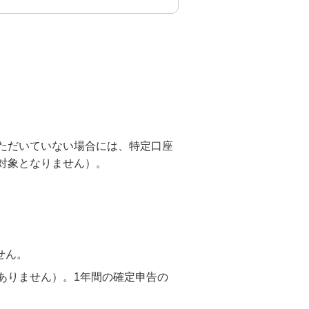
資産形成・資産運用セミナー
カードローン申込（口座なし）
ただいていない場合には、特定口座
対象となりません）。
せん。
ありません）。1年間の確定申告の
。