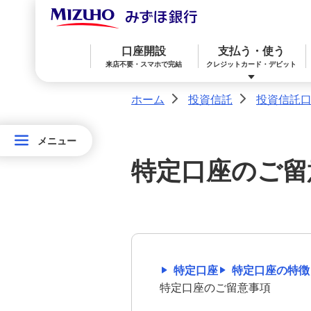
口座開設
支払う・使う
来店不要・スマホで完結
クレジットカード・デビット
ホーム
投資信託
投資信託
>
>
メニュー
メニュー
みずほ楽天カード（クレジットカード）
住宅ローン
預金
相続・承継・資産管理
おかねアカデミー
困ったときは
投資信託ランキング
投
特定口座のご留
資
みずほインターネット専用投信
みずほWallet
みずほ リ・バース60
iDeCo：イデコ（個人型確定拠出年金）
信
託
投資信託口座
みずほダイレクト
教育ローン
外貨預金
特定口座
特定口座
特定口座の特徴
特定口座のご留意事項
オンライン金融商品仲介サービス
特定口座のご留意事項