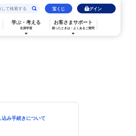
宝くじ
ログイン
学ぶ・考える
お客さまサポート
生涯学習
困ったときは・よくあるご質問
閉じる
閉じる
閉じる
閉じる
閉じる
閉じる
みずほJCBデビット（デビットカード）
ご利用中のお客さま
ご検討中のお客さま
ご検討中のお客さま
ご検討中のお客さま
詳しく知りたいときは
申込ボードログイン
NISA・投資信託申込
保険の見直し
ライフデザイン・ナビゲーション
よくあるご質問
その他決済・支払いサービス
iDeCo申込
ライフデザイン・ナビゲーション
個人のお客さま向けコンサルティング
ご検討中のお客さま
ライフデザイン・ナビゲーション
医療保険
住宅ローン申込（新規）
みずほプレミアムクラブ
みずほ銀行オンライン相談
年金保険
住宅ローン申込（借換）
し込み手続きについて
来店予約（ご相談）
来店予約（ご相談）
カードローン申込（口座あり）