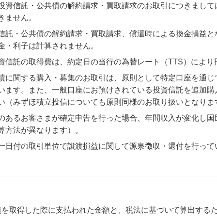
投資信託・公共債の解約請求・買取請求のお取引につきまして
きません。
信託・公共債の解約請求・買取請求、償還時による換金損益と
金・利子は計算されません。
資信託の取得費は、約定日の当行の為替レート（TTS）により
債に関する購入・募集のお取引は、原則として特定口座を通じ
います。また、一般口座にお預けされている投資信託を追加購
い（みずほ積立投信についても原則同様のお取り扱いとなりま
のあるお客さまが確定申告を行った場合、年間収入が変化し国
算方法が異なります）。
一日付の取引単位で譲渡損益に関して源泉徴収・還付を行っていま
。
債を取得した際に支払われた金額と、税法に基づいて算出する