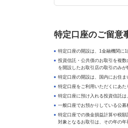
特定口座のお申し込み手続きにつ
金銭信託「貯蓄の達人」
いて
特定口座のご留意
〈みずほ〉の特定口座の特徴
公募投資信託・公共債等の税金に
特定口座の開設は、1金融機関に
ついて
投資信託・公共債のお取引を複数
を開設したお取引店の取引のみが
投資信託口座開設・積立投信申
込サービス
特定口座の開設は、国内にお住ま
特定口座をご利用いただくにあた
みずほ積立投信
特定口座に預け入れる投資信託は
一般口座でお預かりしている公募株
ファンド特設サイト一覧
特定口座での換金損益計算や税額
対象となるお取引は、その年の年
商品説明動画