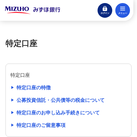
ログイン
メ
みずほインターネット専用投信
閉じる
投資信託口座
特定口座
特定口座
特定口座のご留意事項
特定口座
特定口座のお申し込み手続きについて
特定口座の特徴
〈みずほ〉の特定口座の特徴
公募投資信託・公共債等の税金について
特定口座のお申し込み手続きについて
公募投資信託・公共債等の税金について
特定口座のご留意事項
投資信託口座開設・積立投信申込サービス