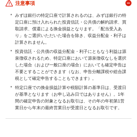
注意事項
みずほ銀行について
*
みずほ銀行の特定口座で計算されるのは、みずほ銀行の特
定口座に預け入れられた投資信託・公共債の解約請求、買
取請求、償還による換金損益となります。「配当受入あ
り」をご選択いただいた場合を除き、収益分配金・利子は
計算されません。
*
投資信託・公共債の収益分配金・利子にともなう利益は源
泉徴収されるため、特定口座において源泉徴収なしを選択
した場合（および一般口座の場合）においても確定申告は
不要とすることができます（なお、申告分離課税や総合課
税として確定申告することもできます）。
*
特定口座での換金損益計算や税額計算の基準日は、受渡日
が基準となります（お申し込み日ではありません）。1年
間の確定申告の対象となるお取引は、その年の年初第1営
業日から年末の最終営業日が受渡日となるお取引です。