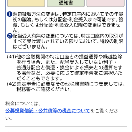
iDeCo申込
ライフデザイン・ナビゲーション
みずほ銀行オンライン相談
来店予約（ご相談）
資産形成・資産運用セミナー
備える
相続・保険
学ぶ・考える
税金については、
生涯学習
公募投資信託・公共債等の税金について
をご覧くださ
い。
お客さまサポート
困ったときは・よくあるご質問