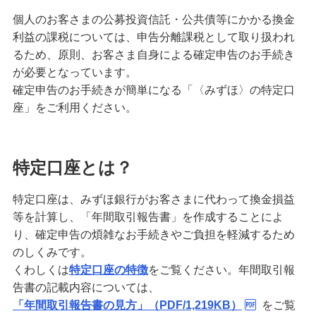
個人のお客さまの公募投資信託・公共債等にかかる換金
みずほ積立投信
利益の課税については、申告分離課税として取り扱われ
るため、原則、お客さま自身による確定申告のお手続き
ファンド特設サイト一覧
が必要となっています。
確定申告のお手続きが簡単になる「〈みずほ〉の特定口
商品説明動画
座」をご利用ください。
相場急変時、目的を思い出して冷静に考える
特定口座とは？
マーケットレポート
特定口座は、みずほ銀行がお客さまに代わって換金損益
等を計算し、「年間取引報告書」を作成することによ
【2021年に購入したNISA・ジュニアNISA残高およ
り、確定申告の煩雑なお手続きやご負担を軽減するため
び継続管理勘定残高をお持ちのお客さまへ】2025年
12月の一部取引の停止に関するお知らせ
のしくみです。
くわしくは
特定口座の特徴
をご覧ください。年間取引報
告書の記載内容については、
外国投資信託ご購入為替手数料割引のお知らせ
「年間取引報告書の見方」（PDF/1,219KB）
をご覧