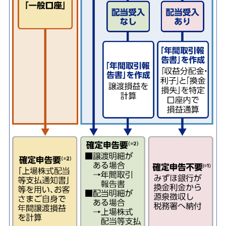
外貨預金
みずほグローバル口座（マルチカレンシー口
座）
オンライン金融商品仲介サービス
個人向け国債
金銭信託「貯蓄の達人」
ご検討中のお客さま
NISA・投資信託申込