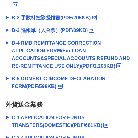
B-2 手数料控除授権書(PDF/205KB)
B-3 進帳単（入金票）(PDF/89KB)
B-4 RMB REMITTANCE CORRECTION
APPLICATION FORM(For LOAN
ACCOUNTS&SPECIAL ACCOUNTS REFUND AND
RE-REMITTANCE USE ONLY)(PDF/2,295KB)
B-5 DOMESTIC INCOME DECLARATION
FORM(PDF/598KB)
外貨送金業務
C-1 APPLICATION FOR FUNDS
TRANSFERS(DOMESTIC)(PDF/681KB)
C-2 APPLICATION FOR FUNDS