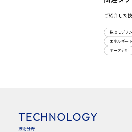
ご紹介した
数理モデリ
エネルギー
データ分析
T
E
C
H
N
O
L
O
G
Y
技
術
分
野