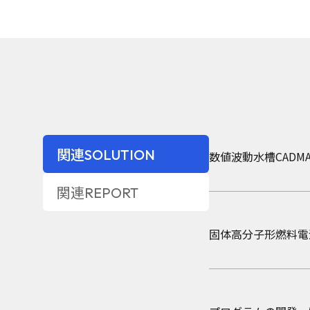
2022年2月4日
レポー
関連SOLUTION
数値波動水槽CADMA
激甚化する水害への
関連REPORT
2021年1月4日
レポー
固体高分子形燃料電池シ
わが国における台風
2019年3月18日
レポー