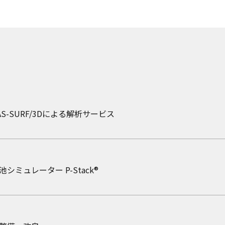
ト・コラム
S-SURF/3Dによる解析サービス
対策の現状と浸水シミュレーション
ト・コラム
ミュレーター P-Stack®
被害と高潮浸水対策の現状について
ト・コラム