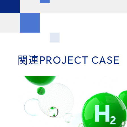
関
連
P
R
O
J
E
C
T
C
A
S
E