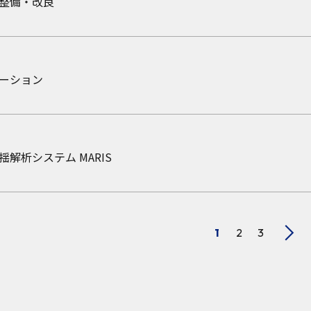
整備・改良
レーション
ーション
解析システム MARIS
1
2
3