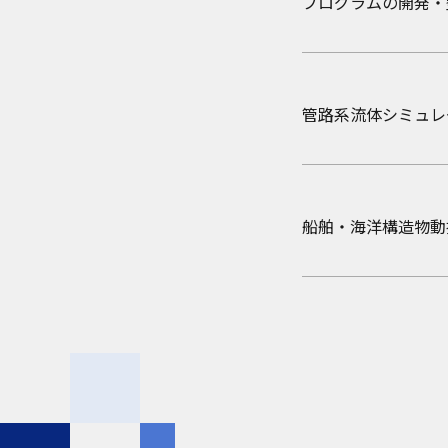
プログラムの開発・
津波・高潮のシミュ
管路系流体シミュレ
船舶・海洋構造物動揺