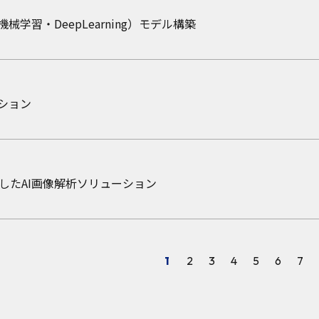
ス
ート・コラム
械学習・DeepLearning）モデル構築
アリングに関する特許取得
クを用いた最新LLMの評価
ーション
ス
ート・コラム
ロンプト生成システム,プロンプト生成方法,プロンプト生成プロ
トによるデータ活用の高度化
したAI画像解析ソリューション
ース
ート・コラム
「絞り込みAI」による実証実験の実施
人間の特性を考慮したAI導入の必要性
1
2
3
4
5
6
7