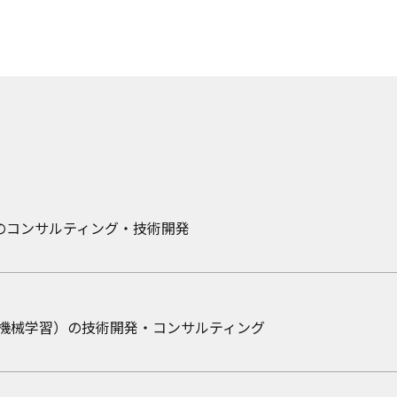
ト
ト・コラム
のコンサルティング・技術開発
026「AI-PAX 第2回 AIの実践的な活用展@東京ビッグサイト」に出展
からの外観検査。「対象の観察」を重視したAI開発のアプロー
ス
ート・コラム
（機械学習）の技術開発・コンサルティング
マネジメント支援サービス の提供開始について
ョンデータの開発・構築に関する研究