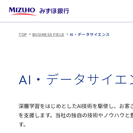
TOP
BUSINESS FIELD
AI・データサイエンス
A
I
・
デ
ー
タ
サ
イ
エ
深層学習をはじめとしたAI技術を駆使し、お
を支援します。当社の独自の技術やノウハウと
す。