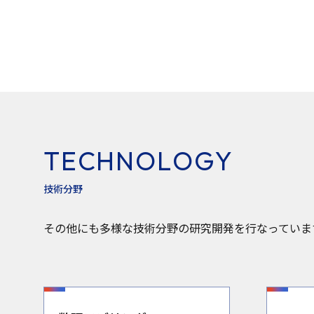
T
E
C
H
N
O
L
O
G
Y
技
術
分
野
その他にも多様な技術分野の研究開発を行なっていま