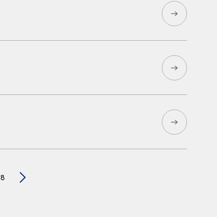
グラム​に関する特許を取得
8