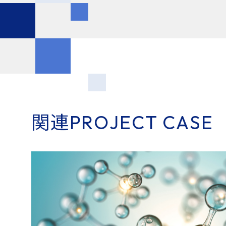
関
連
P
R
O
J
E
C
T
C
A
S
E