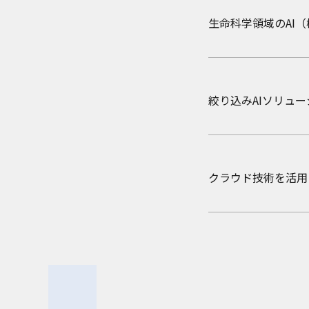
2024年12月9日
2025年12月23日
ニュー
レポ
生命科学領域のAI（機
プロンプトエンジニ
金融特化ベンチマー
絞り込みAIソリュ
2024年12月9日
2025年12月23日
ニュー
レポ
2024年12月 プ
MCP×エージェン
クラウド技術を活用
2024年11月21日
2025年12月23日
ニュ
レポ
〈みずほ〉特許技術
人間-AI協調へ: 