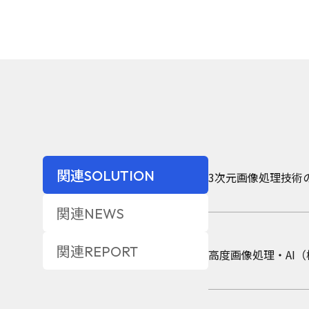
2026年2月2日
2026年2月16日
イベン
レポー
関連SOLUTION
3次元画像処理技術
Eight EXPO 2
学習画像わずか8枚
関連NEWS
2025年4月8日
2025年12月23日
ニュー
レポ
関連REPORT
高度画像処理・AI
AIプロダクト品質
独自インストラクシ