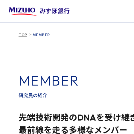
TOP
MEMBER
M
E
M
B
E
R
研
究
員
の
紹
介
先端技術開発のDNAを受け継
最前線を走る多様なメンバー