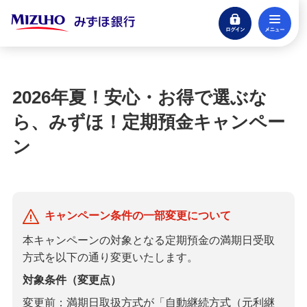
ログイン
メ
閉じる
宝くじ
ログイン
2026年夏！安心・お得で選ぶな
口座開設
ら、みずほ！定期預金キャンペー
来店不要・スマホで完結
ン
支払う・つかう
クレジットカード・デビット
ローン
キャンペーン条件の一部変更について
住宅ローン・カードローン
本キャンペーンの対象となる定期預金の満期日受取
方式を以下の通り変更いたします。
貯める・増やす
預金・NISA・資産運用
対象条件（変更点）
変更前：満期日取扱方式が「自動継続方式（元利継