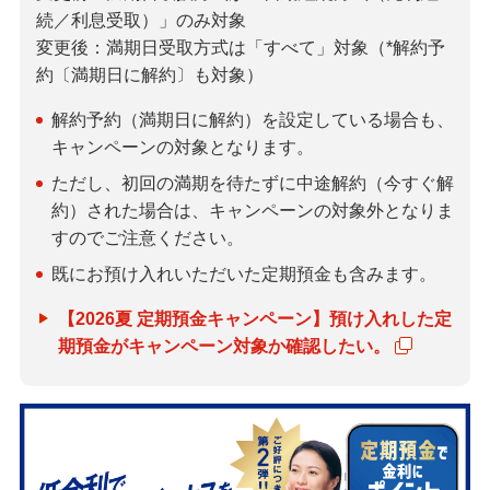
備える
続／利息受取）」のみ対象
相続・保険
変更後：満期日受取方式は「すべて」対象（*解約予
約〔満期日に解約〕も対象）
学ぶ・考える
生涯学習
解約予約（満期日に解約）を設定している場合も、
キャンペーンの対象となります。
お客さまサポート
ただし、初回の満期を待たずに中途解約（今すぐ解
困ったときは・よくあるご質問
約）された場合は、キャンペーンの対象外となりま
すのでご注意ください。
みずほ銀行について
既にお預け入れいただいた定期預金も含みます。
【2026夏 定期預金キャンペーン】預け入れした定
期預金がキャンペーン対象か確認したい。