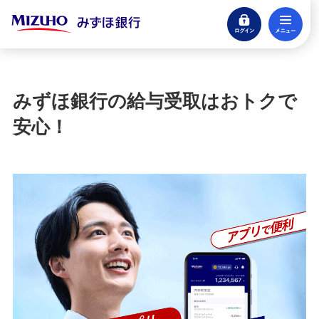
ログイン
メ
閉じる
宝くじ
ログイン
みずほ銀行の給与受取はおトクで
口座開設
安心！
来店不要・スマホで完結
支払う・つかう
クレジットカード・デビット
ローン
住宅ローン・カードローン
貯める・増やす
預金・NISA・資産運用