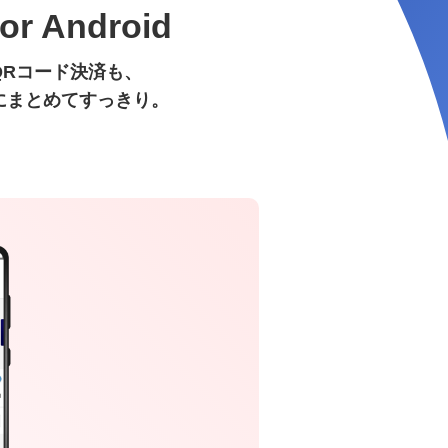
資産形成・資産運用セミナー
カードローン申込（口座なし）
for Android
QRコード決済も、
にまとめてすっきり。