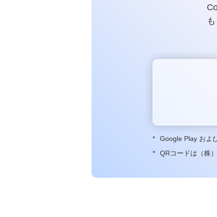
C
も
みずほWalletキャンペーン情報
*
Google Play お
*
QRコードは（株