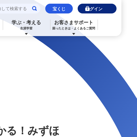
宝くじ
ログイン
学ぶ・考える
お客さまサポート
生涯学習
困ったときは・よくあるご質問
閉じる
閉じる
閉じる
閉じる
閉じる
閉じる
みずほJCBデビット（デビットカード）
ご利用中のお客さま
ご検討中のお客さま
ご検討中のお客さま
ご検討中のお客さま
詳しく知りたいときは
申込ボードログイン
NISA・投資信託申込
保険の見直し
ライフデザイン・ナビゲーション
よくあるご質問
その他決済・支払いサービス
iDeCo申込
ライフデザイン・ナビゲーション
個人のお客さま向けコンサルティング
ご検討中のお客さま
ライフデザイン・ナビゲーション
医療保険
住宅ローン申込（新規）
みずほプレミアムクラブ
みずほ銀行オンライン相談
年金保険
住宅ローン申込（借換）
来店予約（ご相談）
来店予約（ご相談）
かる！みずほ
カードローン申込（口座あり）