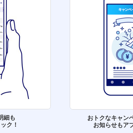
明細も
おトクなキャン
ェック！
お知らせもア