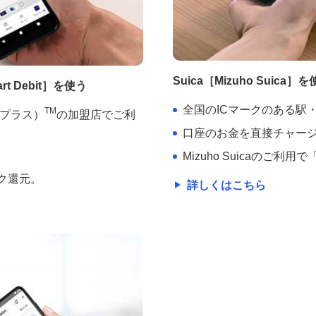
Suica［Mizuho Suica］
 Debit］を使う
全国のICマークのある駅
TM
イプラス）
の加盟店でご利
口座のお金を直接チャー
Mizuho Suicaのご利用で
ク還元。
詳しくはこちら