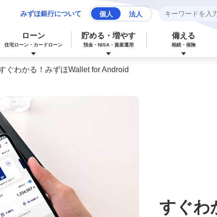
みずほ銀行について
個人
法人
ローン
貯める・増やす
備える
住宅ローン・カードローン
預金・NISA・資産運用
相続・保険
すぐわかる！みずほWallet for Android
みずほマイレージクラブカード（クレジ
カードローン
NISA：ニーサ（少額投資非課税制度）
保険
資産形成サポート
ットカード）
多目的ローン
投資信託
J-Coin Pay
みずほグローバル口座（マルチカレンシ
リフォームローン
みずほマイレージクラブ
ー口座）
すぐわ
個人向け国債