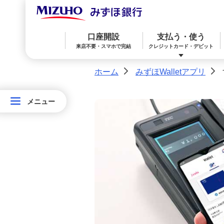
口座開設
支払う・使う
来店不要・スマホで完結
クレジットカード・デビット
ホーム
みずほWalletアプリ
>
>
メニュー
メニュー
みずほ楽天カード（クレジットカード）
住宅ローン
預金
相続・承継・資産管理
おかねアカデミー
困ったときは
み
ず
みずほWallet
みずほ リ・バース60
iDeCo：イデコ（個人型確定拠出年金）
ほ
Wallet
ア
みずほダイレクト
教育ローン
外貨預金
プ
リ
オンライン金融商品仲介サービス