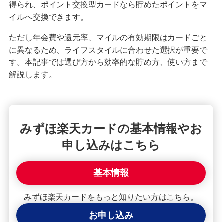
得られ、ポイント交換型カードなら貯めたポイントをマ
クレジットカードが使えない！よくある原因や解
イルへ交換できます。
決策を紹介
ただし年会費や還元率、マイルの有効期限はカードごと
に異なるため、ライフスタイルに合わせた選択が重要で
【クレジットカード初心者向け】使い方や使える
場所、ポイントの貯め方を紹介
す。本記事では選び方から効率的な貯め方、使い方まで
解説します。
クレジットカードの住所変更手続を紹介！タイミ
ングや変更しないリスクも解説
クレジットカードで分割払い・あとから分割を利
みずほ楽天カードの基本情報やお
用する手順は？手数料やメリットも紹介
申し込みはこちら
2枚目のクレジットカードを持つメリット・デメリ
ットは？選び方や使い分けも解説
基本情報
みずほ楽天カードをもっと知りたい方はこちら。
クレジットカードの引き落とし日（支払日）はい
つ？締め日との関係や注意点を解説
お申し込み