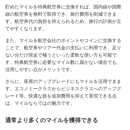
貯めたマイルを特典航空券に交換すれば、国内線や国際
無職でもクレジットカードは作れる？可能なケー
線の航空券を無料で取得でき、旅行費用を削減できま
スや審査に通るためのポイントを解説
す。航空券代の負担を抑えられるため、旅行の計画が立
てやすくなります。
クレジットカードのブラックカードとは？持つ条
件や入手方法を解説
また、マイルを航空会社のポイントやコインに交換する
ことで、航空券やツアー代金の支払いに利用でき、足り
プラチナカードとは？メリット・デメリットや年
ない分だけ現金で補うといった柔軟な使い方も可能で
収等の条件、申込方法を解説
す。特典航空券に必要なマイル数に届かない場合でも、
活用しやすい点がメリットです。
クレジットカードのキャッシングとは？利用方法
さらに、座席のアップグレードにもマイルを活用できま
や返済方法、注意点を解説
す。エコノミークラスからビジネスクラスへのアップグ
レード等、快適な旅を追加費用を抑えて実現できる点
クレジットカードのおすすめ国際ブランドは？そ
は、マイルならではの魅力です。
れぞれの特徴と選び方を解説
通常より多くのマイルを獲得できる
大学生もクレジットカードを申し込める！メリッ
トや選び方、おすすめの使い方を解説