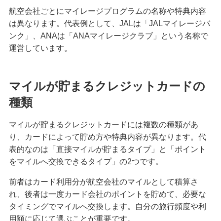
航空会社ごとにマイレージプログラムの名称や特典内容
クレジットカードを紛失した！対応方法や再発行
は異なります。代表例として、JALは「JALマイレージバ
までの手順を解説
ンク」、ANAは「ANAマイレージクラブ」という名称で
運営しています。
クレジットカード決済にはどんなメリットがあ
る？仕組みや注意点も解説
マイルが貯まるクレジットカードの
マイルが貯まるクレジットカードとは？選び方や
効率的な貯め方、使い方を解説
種類
マイルが貯まるクレジットカードには複数の種類があ
クレジットカードの支払方法には何がある？1回払
いや分割払い等の種類を解説
り、カードによって貯め方や特典内容が異なります。代
表的なのは「直接マイルが貯まるタイプ」と「ポイント
をマイルへ交換できるタイプ」の2つです。
クレジットカードは何枚までが良い？2枚以上を持
つメリット・デメリット等を解説
前者はカード利用分が航空会社のマイルとして積算さ
れ、後者は一度カード会社のポイントを貯めて、必要な
クレジットカードのゴールドとは？特徴や発行条
タイミングでマイルへ交換します。自分の旅行頻度や利
件、保有するメリット、選び方を解説
用額に応じて選ぶことが重要です。