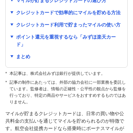
マイルが貯まるクレジットカードの選び方
クレジットカードの種類はどう選ぶ？主な種類や
クレジットカードで効率的にマイルを貯める方法
自分に合う1枚の選び方を紹介
クレジットカード利用で貯まったマイルの使い方
クレジットカードの手数料が発生するのはどんな
とき？手数料なしで利用する方法も紹介
ポイント還元を重視するなら「みずほ楽天カー
ド」
キャッシュカードとクレジットカードの違いは？
まとめ
役割や使い分ける方法も解説
*
本記事は、株式会社みずほ銀行が提供しています。
クレジットカードの解約前に確認すること・手続
方法は？メリット・デメリットも解説
*
記事の制作にあたっては、外部の協力会社に一部業務を委託し
ています。監修者は、情報の正確性・公平性の観点から監修を
行っており、特定の商品やサービスをおすすめするものではあ
クレジットカードの更新時にするべきことは？新
しいカードが届かない原因も解説
りません。
マイルが貯まるクレジットカードは、日常の買い物や公
クレジットカードの利用限度額はどう決まる？仕
共料金の支払いを通じてマイルを貯められるのが特徴で
組みや確認方法、増やす方法を紹介
す。航空会社提携カードなら搭乗時にボーナスマイルが