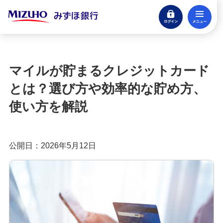
ログイン
メ
みずほ楽天カード（クレジットカード）
閉じる
もっとおトクに！みずほ銀行のクレジットカ
ード活用ガイド
マイルが貯まるクレジットカード
クレジットカードとは？種類やメリット・注意
とは？選び方や効率的な貯め方、
点、審査の流れを分かりやすく解説
使い方を解説
クレジットカードに付帯する特典とは？種類や選
び方、利用時の注意点を解説
公開日：2026年5月12日
クレジットカードのポイント還元率とは？選び方
や効率良く貯めるコツを紹介
クレジットカードの年会費は？無料・有料のメリ
ットや選び方を分かりやすく解説