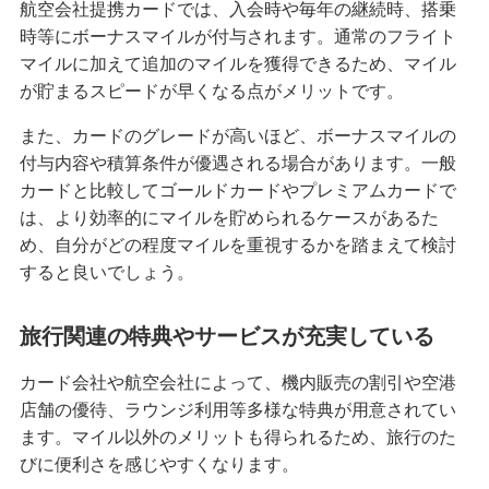
航空会社提携カードでは、入会時や毎年の継続時、搭乗
時等にボーナスマイルが付与されます。通常のフライト
クレジットカードを再発行する方法とは？流れや
マイルに加えて追加のマイルを獲得できるため、マイル
注意点を解説
が貯まるスピードが早くなる点がメリットです。
クレジットカードのリボ払いとは？仕組みやメリ
また、カードのグレードが高いほど、ボーナスマイルの
ット、注意点を分かりやすく解説
付与内容や積算条件が優遇される場合があります。一般
カードと比較してゴールドカードやプレミアムカードで
初めてのクレジットカードはどう選ぶ？申し込み
は、より効率的にマイルを貯められるケースがあるた
の手順や注意点も解説
め、自分がどの程度マイルを重視するかを踏まえて検討
すると良いでしょう。
クレジットカードのデメリットとは？安全に利用
するためのポイントを分かりやすく紹介
旅行関連の特典やサービスが充実している
クレジットカードの在籍確認とは？タイミングや
カード会社や航空会社によって、機内販売の割引や空港
確認内容、対応方法を解説
店舗の優待、ラウンジ利用等多様な特典が用意されてい
ます。マイル以外のメリットも得られるため、旅行のた
ナンバーレスのクレジットカードとは？メリット
びに便利さを感じやすくなります。
やデメリットを解説