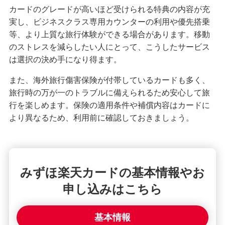
カードのグレードが高いほど受けられる特典の内容が充
実し、ビジネスクラス専用カウンターの利用や優先搭乗
みずほマイレージクラブカード（クレジットカ
ード）
等、より上質な旅行体験ができる場合があります。移動
のストレスを減らしたい人にとって、こうしたサービス
は選択の決め手になり得ます。
みずほJCBデビット（デビットカード）
また、海外旅行傷害保険が付帯しているカードも多く、
旅行時の万が一のトラブルに備えられるため安心して旅
みずほWallet
行を楽しめます。保険の適用条件や補償内容はカードに
より異なるため、利用前に確認しておきましょう。
J-Coin Pay
その他決済・支払いサービス
みずほ楽天カードの基本情報やお
申し込みはこちら
みずほダイレクト
基本情報