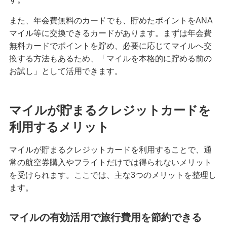
クレジットカードを英語で言うと？海外旅行で使
また、年会費無料のカードでも、貯めたポイントをANA
える基本フレーズをまとめて紹介
マイル等に交換できるカードがあります。まずは年会費
無料カードでポイントを貯め、必要に応じてマイルへ交
iDとクレジットカードの違いは？ポイント還元率
換する方法もあるため、「マイルを本格的に貯める前の
を高める方法も紹介
お試し」として活用できます。
海外旅行におすすめのクレジットカードとは？選
ぶポイントや注意点を解説
マイルが貯まるクレジットカードを
利用するメリット
高校生はクレジットカードに申し込めない！カー
ドを持つための代替手段と注意点を解説
マイルが貯まるクレジットカードを利用することで、通
常の航空券購入やフライトだけでは得られないメリット
【初心者必見】クレジットカードのメリットとデ
を受けられます。ここでは、主な3つのメリットを整理し
メリット、利用時の注意点を解説
ます。
クレジットカードの暗証番号を変更する方法！手
マイルの有効活用で旅行費用を節約できる
数料の有無や注意点も解説