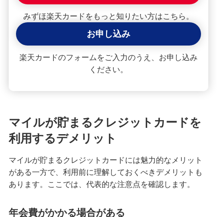
みずほマイレージクラブ
みずほ楽天カードをもっと知りたい方はこちら。
お申し込み
みずほプレミアムクラブ
楽天カードのフォームをご入力のうえ、お申し込み
ローン
ください。
住宅ローン・カードローン
貯める・増やす
預金・NISA・資産運用
マイルが貯まるクレジットカードを
利用するデメリット
備える
相続・保険
マイルが貯まるクレジットカードには魅力的なメリット
がある一方で、利用前に理解しておくべきデメリットも
学ぶ・考える
あります。ここでは、代表的な注意点を確認します。
生涯学習
お客さまサポート
年会費がかかる場合がある