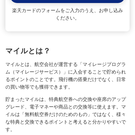
クレジットカードの請求元を調べる方法！明細書
楽天カードのフォームをご入力のうえ、お申し込み
の見方や覚えのない請求への対応も紹介
ください。
クレジットカードは何歳から申し込みが可能？審
査に不安なときの対処法も紹介
マイルとは？
クレジットカードのタッチ決済を分かりやすく解
説！メリットや使い方のコツも紹介
マイルとは、航空会社が運営する「マイレージプログラ
ム（マイレージサービス）」に入会することで貯められ
クレジットカード署名欄のサインが必要な理由
るポイントのことです。飛行機の搭乗だけでなく、日常
は？書き方や廃止についても解説
の買い物等でも獲得できます。
きっぷをクレジットカードで購入する3つの方法！
貯まったマイルは、特典航空券への交換や座席のアップ
メリットと注意点も解説
グレード、電子マネーや商品との交換等に使えます。マ
イルは「無料航空券だけのためのもの」ではなく、様々
クレジットカードを海外で利用すると手数料はど
な特典と交換できるポイントと考えると分かりやすいで
のくらいかかる？注意点も紹介
す。