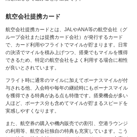
クレジットカードのステータスとは？保有する必
要性や役立つシーン、選び方を解説
航空会社提携カード
航空会社提携カードとは、JALやANA等の航空会社（グ
クレジットカードの名義変更のタイミングは？方
ループ会社または提携カード会社）が発行するカード
法や変更しないリスク等を解説
で、カード利用やフライトでマイルが貯まります。日常
の決済でマイルを積み上げつつ、搭乗でもマイルを獲得
クレジットカード決済の返金対応とは？手続きの
できるため、特定の航空会社をよく利用する場合に相性
流れやタイミング、注意点を解説
が良いとされています。
クレジットカードの引き落とし口座を変更する方
フライト時に通常のマイルに加えてボーナスマイルが付
法とは？選び方や注意点も紹介
与される他、入会時や毎年の継続時にもボーナスマイル
を獲得できる特典がある点も特徴です。搭乗機会が多い
クレジットカードとデビットカードの違いは？メ
人ほど、ボーナス分も含めてマイルが貯まるスピードを
リット・デメリットや使い分け方を解説
実感しやすくなります。
また、航空券の購入や機内販売での割引、空港ラウンジ
クレジットカード決済で領収書は発行できる？代
わりの書類や注意点も解説
の利用等、航空会社独自の特典も充実しています。こう