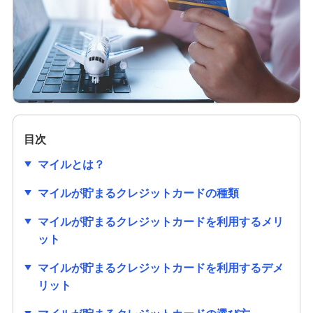
クレジットカードの作り方は？必要なものや初め
ての1枚を選ぶ際のポイントも解説
クレジットカードのセキュリティコードとは？役
割や確認方法、不正利用対策を解説
クレジットカードは学生でも作れる！メリットや
作り方、利用限度額についても解説
目次
マイルとは？
クレジットカードの審査項目は？時間や必要書
類、落ちる理由を解説
マイルが貯まるクレジットカードの種類
マイルが貯まるクレジットカードを利用するメリ
クレジットカードの番号にはどのような意味があ
るの？流出リスクと対策も紹介
ット
マイルが貯まるクレジットカードを利用するデメ
クレジットカードの有効期限はどのくらい？更新
リット
時の手続きも分かりやすく紹介