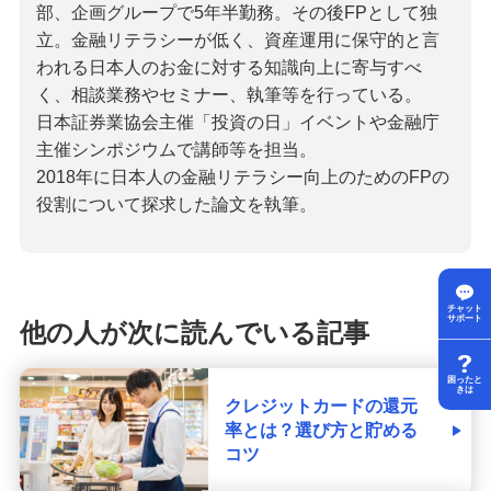
部、企画グループで5年半勤務。その後FPとして独
立。金融リテラシーが低く、資産運用に保守的と言
われる日本人のお金に対する知識向上に寄与すべ
く、相談業務やセミナー、執筆等を行っている。
日本証券業協会主催「投資の日」イベントや金融庁
主催シンポジウムで講師等を担当。
2018年に日本人の金融リテラシー向上のためのFPの
役割について探求した論文を執筆。
チャット
サポート
他の人が次に読んでいる記事
困ったと
きは
クレジットカードの還元
率とは？選び方と貯める
コツ