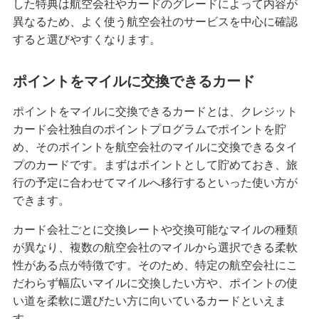
した特典は航空会社やカードのグレードによって内容が
異なるため、よく使う航空会社のサービスを中心に確認
クレジットカードが作れない原因とは？審査に落
ちた場合の対処法や代替カードを紹介
すると選びやすくなります。
クレジットカードの3Dセキュアとは？決済方法、
ポイントをマイルに交換できるカード
導入のメリットや注意点を解説
ポイントをマイルに交換できるカードとは、クレジット
カード会社独自のポイントプログラムでポイントを貯
クレジットカードの家族カードとは？発行条件や
メリット・デメリット等を解説
め、そのポイントを航空会社のマイルに交換できるタイ
プのカードです。まずはポイントとして貯めておき、旅
行の予定に合わせてマイルへ移行するといった使い方が
クレジットカードの残高不足は1回目でも信用情報
に影響する？対処法やリスクを解説
できます。
カード会社ごとに交換レートや交換可能なマイルの種類
クレジットカードのランクとは？上げる方法やハ
が異なり、複数の航空会社のマイルから選択できる柔軟
イクラスのメリット・注意点も解説
性がある点が特徴です。そのため、特定の航空会社にこ
だわらず幅広いマイルに交換したい方や、ポイントの使
クレジットカード引き落としの時間は？当日入金
い道を柔軟に選びたい方に向いているカードといえま
の注意点や遅れたときの対処法も紹介
す。