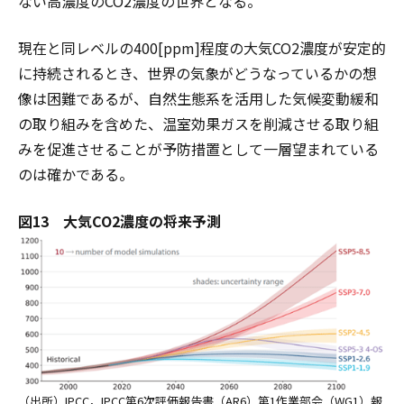
ない高濃度のCO2濃度の世界となる。
現在と同レベルの400[ppm]程度の大気CO2濃度が安定的
に持続されるとき、世界の気象がどうなっているかの想
像は困難であるが、自然生態系を活用した気候変動緩和
の取り組みを含めた、温室効果ガスを削減させる取り組
みを促進させることが予防措置として一層望まれている
のは確かである。
図13 大気CO2濃度の将来予測
（出所）IPCC，IPCC第6次評価報告書（AR6）第1作業部会（WG1）報