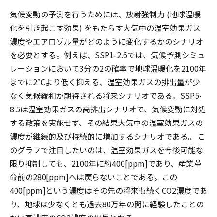
気候変動の予測を行うためには、放射強制力 (地球温暖
化を引き起こす効果) をもたらす大気中の温室効果ガス
濃度やエアロゾル量がどのように変化するかのシナリオ
を必要とする。例えば、SSP1-2.6では、気候予測シミュ
レーションにおいて3分の2の確率で地球温暖化を2100年
までに2℃より低く抑える、温室効果ガスの排出量が少
なく気候緩和が期待される将来シナリオである。SSP5-
8.5は温室効果ガスの高排出シナリオで、気候変動に対処
する政策を実施せず、その結果大気中の温室効果ガスの
濃度が継続的及び持続的に増加するシナリオである。 こ
のグラフで注目したいのは、温室効果ガスを今後可能な
限り抑制しても、2100年に約400[ppm]であり、産業革
命前の280[ppm]へは戻らないことである。この
400[ppm]という濃度はその先の将来も続くCO2濃度であ
り、地球は少なくとも過去80万年の間に経験したことの