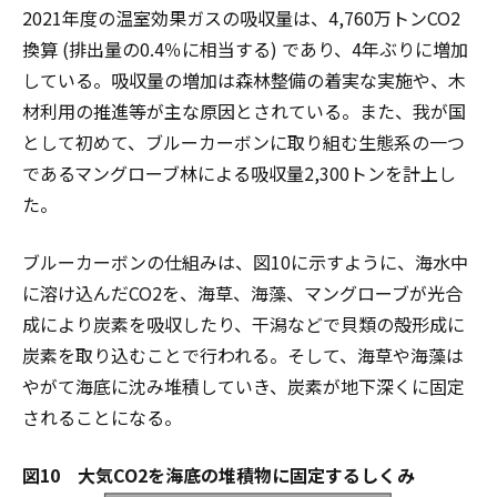
2021年度の温室効果ガスの吸収量は、4,760万トンCO2
換算 (排出量の0.4％に相当する) であり、4年ぶりに増加
している。吸収量の増加は森林整備の着実な実施や、木
材利用の推進等が主な原因とされている。また、我が国
として初めて、ブルーカーボンに取り組む生態系の一つ
であるマングローブ林による吸収量2,300トンを計上し
た。
ブルーカーボンの仕組みは、図10に示すように、海水中
に溶け込んだCO2を、海草、海藻、マングローブが光合
成により炭素を吸収したり、干潟などで貝類の殻形成に
炭素を取り込むことで行われる。そして、海草や海藻は
やがて海底に沈み堆積していき、炭素が地下深くに固定
されることになる。
図10 大気CO2を海底の堆積物に固定するしくみ