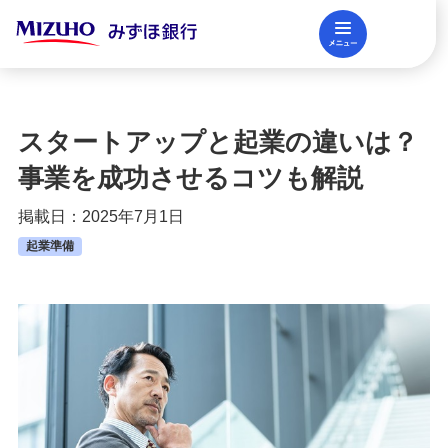
メニュー
閉じる
調査レポート
FAQ
スタートアップと起業の違いは？
法人口座開設
事業を成功させるコツも解説
掲載日：2025年7月1日
資金調達
起業準備
決済業務
国際業務・外国為替取引